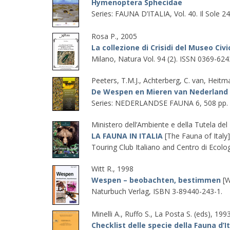
Hymenoptera Sphecidae
Series: FAUNA D’ITALIA, Vol. 40. Il Sole 2
Rosa P., 2005
La collezione di Crisidi del Museo Civi
Milano, Natura Vol. 94 (2). ISSN 0369-624
Peeters, T.M.J., Achterberg, C. van, Heitm
De Wespen en Mieren van Nederland
Series: NEDERLANDSE FAUNA 6, 508 pp. 
Ministero dell’Ambiente e della Tutela del 
LA FAUNA IN ITALIA
[The Fauna of Italy]
Touring Club Italiano and Centro di Ecolo
Witt R., 1998
Wespen – beobachten, bestimmen
[W
Naturbuch Verlag, ISBN 3-89440-243-1.
Minelli A., Ruffo S., La Posta S. (eds), 19
Checklist delle specie della Fauna d’It