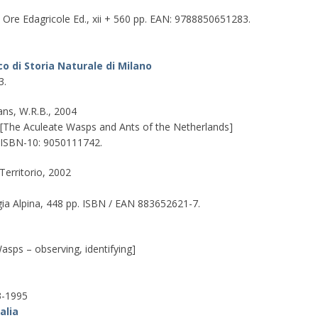
4 Ore Edagricole Ed., xii + 560 pp. EAN: 9788850651283.
co di Storia Naturale di Milano
3.
ans, W.R.B., 2004
[The Aculeate Wasps and Ants of the Netherlands]
ISBN-10: 9050111742.
Territorio, 2002
gia Alpina, 448 pp. ISBN / EAN 883652621-7.
asps – observing, identifying]
93-1995
alia