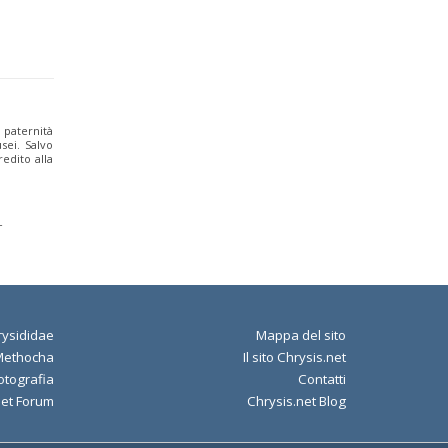
a paternità
sei. Salvo
edito alla
-
ysididae
Mappa del sito
Methocha
Il sito Chrysis.net
otografia
Contatti
net Forum
Chrysis.net Blog