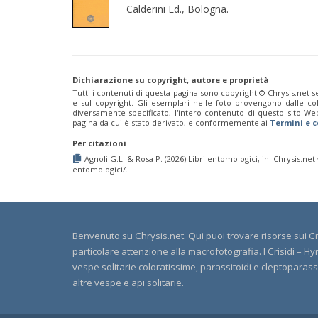
Calderini Ed., Bologna.
Dichiarazione su copyright, autore e proprietà
Tutti i contenuti di questa pagina sono copyright ©️ Chrysis.net se
e sul copyright. Gli esemplari nelle foto provengono dalle colle
diversamente specificato, l'intero contenuto di questo sito We
pagina da cui è stato derivato, e conformemente ai
Termini e c
Per citazioni
Agnoli G.L. & Rosa P. (2026) Libri entomologici, in: Chrysis.net
entomologici/.
Benvenuto su Chrysis.net. Qui puoi trovare risorse sui Cri
particolare attenzione alla macrofotografia. I Crisidi –
vespe solitarie coloratissime, parassitoidi e cleptoparassite
altre vespe e api solitarie.