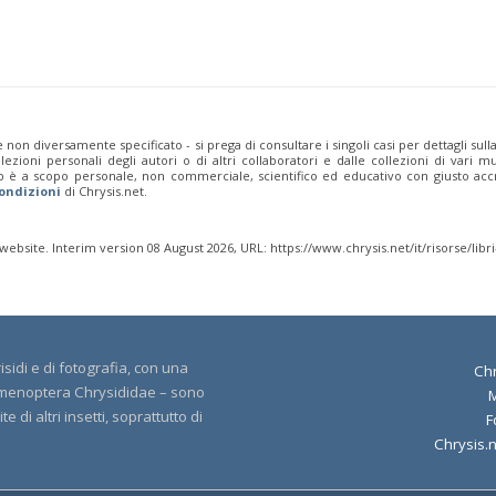
 non diversamente specificato - si prega di consultare i singoli casi per dettagli sull
zioni personali degli autori o di altri collaboratori e dalle collezioni di vari mu
b è a scopo personale, non commerciale, scientifico ed educativo con giusto accr
ondizioni
di Chrysis.net.
 website. Interim version 08 August 2026, URL: https://www.chrysis.net/it/risorse/libri
sidi e di fotografia, con una
Chr
 Hymenoptera Chrysididae – sono
 di altri insetti, soprattutto di
F
Chrysis.