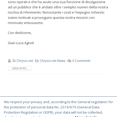
sono ispirati e che ha avuto una sua funzione di divulgazione
ad un pubblico che è andato oltre i semplici numeri della nostra
nicchia di riferimento. Nonostante i costi e l'impegno richiesto
siamo motivati a proseguire questa nostra mission con
rinnovato entusiasmo.
Con dedizione,
Gian Luca Agnoli
Di
Chrysis.net
Chrysis.net News
0 Commenti
LEGGI DI PIÙ...
We respect your privacy and, according to the General regulation for
© Copyright 2000-2026 Chrysis.net. All Rights Reserved.
the protection of personal data No. 2016/679 (General Data
Protection Regulation or GDPR), your data will not be collected,
Terms and Conditions
|
Privacy Policy