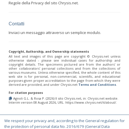
Regole della Privacy del sito Chrysis.net.
Contatti
Inviaci un messaggio attraverso un semplice modulo.
Copyright, Authorship, and Ownership statements
All text and images of this page are copyright ©️ Chrysis.net unless
otherwise stated - please see individual cases for authorship and
copyright details. The specimens pictured are from the authors' or
other collaborators' personal collections and from the collections of
various museums. Unless otherwise specified, the whole content of this
web site is for personal, non-commercial, scientific, and educational
purposes given proper accreditation to the page from which they were
derived are provided, and under Chrysis.net
Terms and Conditions
.
For citation purposes
Agnoli G.L. & Rosa P. (2026) Il sito Chrysis.net, in: Chrysis.net website.
Interim version 08 August 2026, URL: https://www.chrysis.net/it/about/.
We respect your privacy and, according to the General regulation for
© Copyright 2000-2026 Chrysis.net. All Rights Reserved.
the protection of personal data No. 2016/679 (General Data