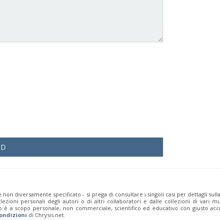
ND
 non diversamente specificato - si prega di consultare i singoli casi per dettagli sull
zioni personali degli autori o di altri collaboratori e dalle collezioni di vari mu
b è a scopo personale, non commerciale, scientifico ed educativo con giusto accr
ondizioni
di Chrysis.net.