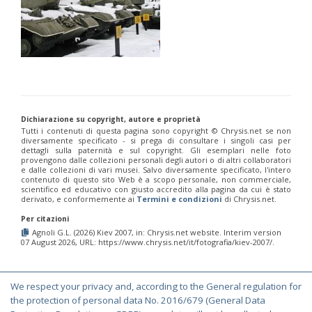
Dichiarazione su copyright, autore e proprietà
Tutti i contenuti di questa pagina sono copyright ©️ Chrysis.net se non
diversamente specificato - si prega di consultare i singoli casi per
dettagli sulla paternità e sul copyright. Gli esemplari nelle foto
provengono dalle collezioni personali degli autori o di altri collaboratori
e dalle collezioni di vari musei. Salvo diversamente specificato, l'intero
contenuto di questo sito Web è a scopo personale, non commerciale,
scientifico ed educativo con giusto accredito alla pagina da cui è stato
derivato, e conformemente ai
Termini e condizioni
di Chrysis.net.
Per citazioni
Agnoli G.L. (2026) Kiev 2007, in: Chrysis.net website. Interim version
07 August 2026, URL: https://www.chrysis.net/it/fotografia/kiev-2007/.
We respect your privacy and, according to the General regulation for
© Copyright 2000-2026 Chrysis.net. All Rights Reserved.
the protection of personal data No. 2016/679 (General Data