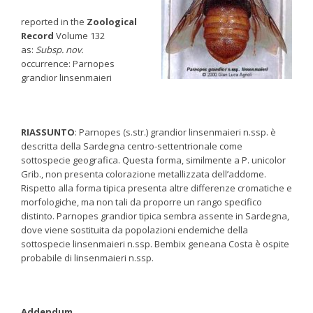
reported in the
Zoological
Record
Volume 132
as:
Subsp. nov.
occurrence: Parnopes
grandior linsenmaieri
RIASSUNTO
: Parnopes (s.str.) grandior linsenmaieri n.ssp. è
descritta della Sardegna centro-settentrionale come
sottospecie geografica. Questa forma, similmente a P. unicolor
Grib., non presenta colorazione metallizzata dell’addome.
Rispetto alla forma tipica presenta altre differenze cromatiche e
morfologiche, ma non tali da proporre un rango specifico
distinto. Parnopes grandior tipica sembra assente in Sardegna,
dove viene sostituita da popolazioni endemiche della
sottospecie linsenmaieri n.ssp. Bembix geneana Costa è ospite
probabile di linsenmaieri n.ssp.
Addendum