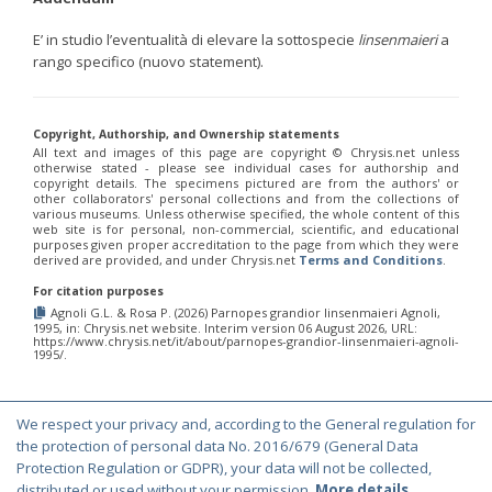
E’ in studio l’eventualità di elevare la sottospecie
linsenmaieri
a
rango specifico (nuovo statement).
Copyright, Authorship, and Ownership statements
All text and images of this page are copyright ©️ Chrysis.net unless
otherwise stated - please see individual cases for authorship and
copyright details. The specimens pictured are from the authors' or
other collaborators' personal collections and from the collections of
various museums. Unless otherwise specified, the whole content of this
web site is for personal, non-commercial, scientific, and educational
purposes given proper accreditation to the page from which they were
derived are provided, and under Chrysis.net
Terms and Conditions
.
For citation purposes
Agnoli G.L. & Rosa P. (2026) Parnopes grandior linsenmaieri Agnoli,
1995, in: Chrysis.net website. Interim version 06 August 2026, URL:
https://www.chrysis.net/it/about/parnopes-grandior-linsenmaieri-agnoli-
1995/.
We respect your privacy and, according to the General regulation for
© Copyright 2000-2026 Chrysis.net. All Rights Reserved.
the protection of personal data No. 2016/679 (General Data
Protection Regulation or GDPR), your data will not be collected,
Terms and Conditions
|
Privacy Policy
distributed or used without your permission.
More details