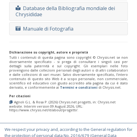
Database della Bibliografia mondiale dei
Chrysididae
Manuale di Fotografia
Dichiarazione su copyright, autore e proprietà
Tutti i contenuti di questa pagina sono copyright ©️ Chrysis.net se non
diversamente specificato - si prega di consultare i singoli casi per
dettagli sulla paternità e sul copyright. Gli esemplari nelle foto
provengono dalle collezioni personali degli autori o di altri collaboratori
e dalle collezioni di vari musei. Salvo diversamente specificato, l'intero
contenuto di questo sito Web è a scopo personale, non commerciale,
scientifico ed educativo con giusto accredito alla pagina da cui è stato
derivato, e conformemente ai
Termini e condizioni
di Chrysis.net.
Per citazioni
Agnoli G.L. & Rosa P. (2026) Chrysis.net progetti, in: Chrysis.net
website. Interim version 09 August 2026, URL:
https://www.chrysis.net/it/about/progetti/.
We respect your privacy and, according to the General regulation for
© Copyright 2000-2026 Chrysis.net. All Rights Reserved.
the protection of personal data No. 2016/679 (General Data