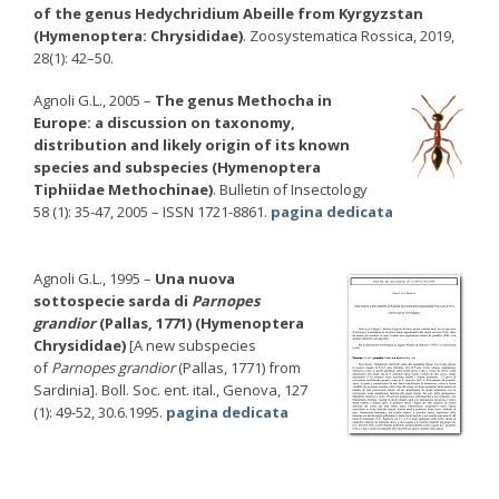
of the genus Hedychridium Abeille from Kyrgyzstan
(Hymenoptera: Chrysididae)
. Zoosystematica Rossica, 2019,
28(1): 42–50.
Agnoli G.L., 2005 –
The genus Methocha in
Europe: a discussion on taxonomy,
distribution and likely origin of its known
species and subspecies (Hymenoptera
Tiphiidae Methochinae)
. Bulletin of Insectology
58 (1): 35-47, 2005 – ISSN 1721-8861.
pagina dedicata
Agnoli G.L., 1995 –
Una nuova
sottospecie sarda di
Parnopes
grandior
(Pallas, 1771) (Hymenoptera
Chrysididae)
[A new subspecies
of
Parnopes grandior
(Pallas, 1771) from
Sardinia]. Boll. Soc. ent. ital., Genova, 127
(1): 49-52, 30.6.1995.
pagina dedicata