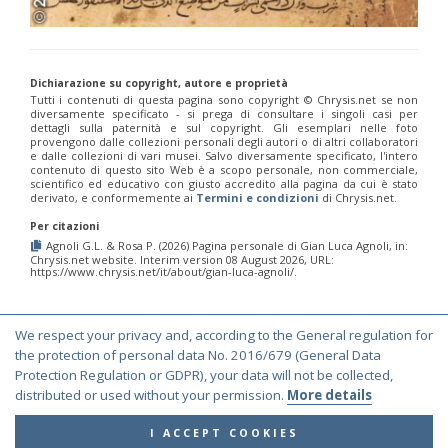
Dichiarazione su copyright, autore e proprietà
Tutti i contenuti di questa pagina sono copyright ©️ Chrysis.net se non
diversamente specificato - si prega di consultare i singoli casi per
dettagli sulla paternità e sul copyright. Gli esemplari nelle foto
provengono dalle collezioni personali degli autori o di altri collaboratori
e dalle collezioni di vari musei. Salvo diversamente specificato, l'intero
contenuto di questo sito Web è a scopo personale, non commerciale,
scientifico ed educativo con giusto accredito alla pagina da cui è stato
derivato, e conformemente ai
Termini e condizioni
di Chrysis.net.
Per citazioni
Agnoli G.L. & Rosa P. (2026) Pagina personale di Gian Luca Agnoli, in:
Chrysis.net website. Interim version 08 August 2026, URL:
https://www.chrysis.net/it/about/gian-luca-agnoli/.
We respect your privacy and, according to the General regulation for
© Copyright 2000-2026 Chrysis.net. All Rights Reserved.
the protection of personal data No. 2016/679 (General Data
Terms and Conditions
|
Privacy Policy
Protection Regulation or GDPR), your data will not be collected,
distributed or used without your permission.
More details
I ACCEPT COOKIES