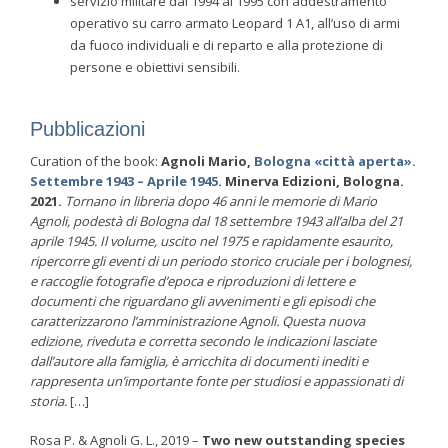
servizio militare dal 1994 al 1995 con addestramento
operativo su carro armato Leopard 1 A1, all’uso di armi
da fuoco individuali e di reparto e alla protezione di
persone e obiettivi sensibili.
Pubblicazioni
Curation of the book:
Agnoli Mario,
Bologna «città aperta».
Settembre 1943 – Aprile 1945
. Minerva Edizioni, Bologna.
2021.
Tornano in libreria dopo 46 anni le memorie di Mario
Agnoli, podestà di Bologna dal 18 settembre 1943 all’alba del 21
aprile 1945. Il volume, uscito nel 1975 e rapidamente esaurito,
ripercorre gli eventi di un periodo storico cruciale per i bolognesi,
e raccoglie fotografie d’epoca e riproduzioni di lettere e
documenti che riguardano gli avvenimenti e gli episodi che
caratterizzarono l’amministrazione Agnoli. Questa nuova
edizione, riveduta e corretta secondo le indicazioni lasciate
dall’autore alla famiglia, è arricchita di documenti inediti e
rappresenta un’importante fonte per studiosi e appassionati di
storia.
[…]
Rosa P. & Agnoli G. L., 2019 –
Two new outstanding species