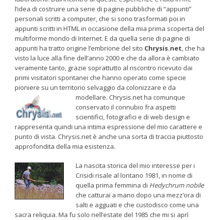
l’idea di costruire una serie di pagine pubbliche di “appunti”
personali scritti a computer, che si sono trasformati poi in
appunti scritti in HTML in occasione della mia prima scoperta del
multiforme mondo di Internet. E da quella serie di pagine di
appunti ha tratto origine l’embrione del sito
Chrysis.net
, che ha
visto la luce alla fine dell’anno 2000 e che da allora è cambiato
veramente tanto, grazie soprattutto al riscontro ricevuto dai
primi visitatori spontanei che hanno operato come specie
pioniere su un territorio selvaggio da colonizzare e da
modellare.
Chrysis.net ha comunque
conservato il connubio fra aspetti
scientifici, fotografici e di web design e
rappresenta quindi una intima espressione del mio carattere e
punto di vista. Chrysis.net è anche una sorta di traccia piuttosto
approfondita della mia esistenza.
La nascita storica del mio interesse per i
Crisidi risale al lontano 1981, in nome di
quella prima femmina di
Hedychrum nobile
che catturai a mano dopo una mezz’ora di
salti e agguati e che custodisco come una
sacra reliquia. Ma fu solo nell’estate del 1985 che mi si aprì