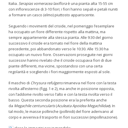
Italia.
Serapias
vomeracea laxiflora
è una pianta alta 15-55 cm
con inflorescenze di 3-10 fiori; i fiori hanno sepali e petali riuniti
a formare un casco (elmo) piuttosto appariscente.
Seguendo i movimenti del criside, nel pomeriggio l’esemplare
ha occupato un fiore differente rispetto alla mattina, ma
sempre appartenente alla stessa pianta. Alle 9:30 del giorno
successivo il criside era tornato nel fiore della mattina
precedente, poi abbandonato verso le 10:30. Alle 15:30 ha
occupato un nuovo fiore. Osservazioni proseguite nei giorni
successivi hanno rivelato che il criside occupava fiori di due
piante differenti, ma vicine, spostandosi con una certa
regolarità e scegliendo i fiori maggiormente esposti al sole.
Il maschio di
Chrysura refulgens
rimaneva nel fiore con la testa
rivolta all’esterno (figg. 1 e 2), ma anche in posizione opposta,
con l’addome rivolto verso l’alto e con la testa rivolta verso il
basso. Questa seconda posizione era la preferita anche
da
Megachile centuncularis
(
Aculeata Apoidea Megachilidae
). In
tal modo, le masse polliniche (pollinidi) del fiore aderivano al
corpo e avveniva il trasporto in fiori successivi (impollinazione).