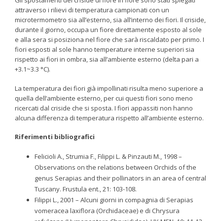
Gli spostamenti del criside di fiore in fiore sono stati spiegati
attraverso i rilievi di temperatura campionati con un
microtermometro sia all’esterno, sia all’interno dei fiori. Il criside,
durante il giorno, occupa un fiore direttamente esposto al sole
e alla sera si posiziona nel fiore che sarà riscaldato per primo. I
fiori esposti al sole hanno temperature interne superiori sia
rispetto ai fiori in ombra, sia all’ambiente esterno (delta pari a
+3.1~3.3 °C).
La temperatura dei fiori già impollinati risulta meno superiore a
quella dell’ambiente esterno, per cui questi fiori sono meno
ricercati dal criside che si sposta. I fiori appassiti non hanno
alcuna differenza di temperatura rispetto all’ambiente esterno.
Riferimenti bibliografici
Felicioli A., Strumia F., Filippi L. & Pinzauti M., 1998 –
Observations on the relations between Orchids of the
genus Serapias and their pollinators in an area of central
Tuscany. Frustula ent., 21: 103-108.
Filippi L., 2001 – Alcuni giorni in compagnia di Serapias
vomeracea laxiflora (Orchidaceae) e di Chrysura