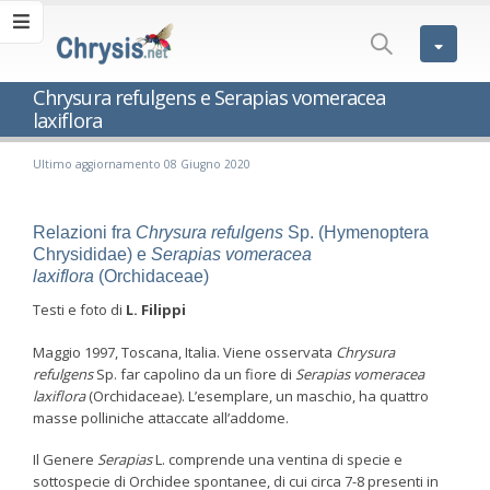
Chrysura refulgens e Serapias vomeracea
laxiflora
Ultimo aggiornamento 08 Giugno 2020
Relazioni fra
Chrysura refulgens
Sp. (Hymenoptera
Chrysididae) e
Serapias vomeracea
laxiflora
(Orchidaceae)
Testi e foto di
L. Filippi
Maggio 1997, Toscana, Italia. Viene osservata
Chrysura
refulgens
Sp. far capolino da un fiore di
Serapias
vomeracea
laxiflora
(Orchidaceae). L’esemplare, un maschio, ha quattro
masse polliniche attaccate all’addome.
Il Genere
Serapias
L. comprende una ventina di specie e
sottospecie di Orchidee spontanee, di cui circa 7-8 presenti in