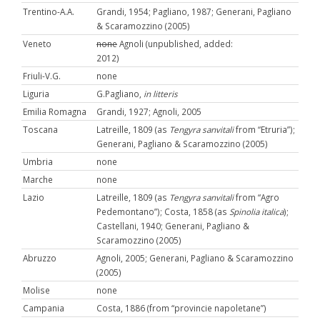
Trentino-A.A.
Grandi, 1954; Pagliano, 1987; Generani, Pagliano
& Scaramozzino (2005)
Veneto
none
Agnoli (unpublished, added:
2012)
Friuli-V.G.
none
Liguria
G.Pagliano,
in litteris
Emilia Romagna
Grandi, 1927; Agnoli, 2005
Toscana
Latreille, 1809 (as
Tengyra sanvitali
from “Etruria”);
Generani, Pagliano & Scaramozzino (2005)
Umbria
none
Marche
none
Lazio
Latreille, 1809 (as
Tengyra sanvitali
from “Agro
Pedemontano”); Costa, 1858 (as
Spinolia italica
);
Castellani, 1940; Generani, Pagliano &
Scaramozzino (2005)
Abruzzo
Agnoli, 2005; Generani, Pagliano & Scaramozzino
(2005)
Molise
none
Campania
Costa, 1886 (from “provincie napoletane”)