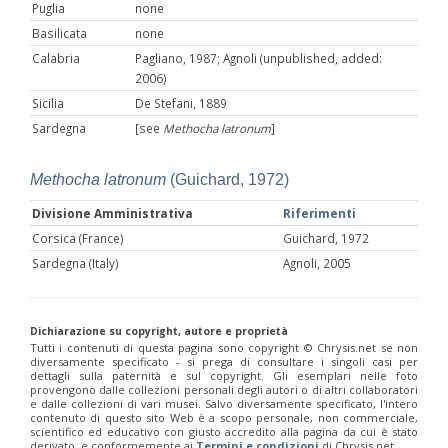
Puglia
none
Basilicata
none
Calabria
Pagliano, 1987;
Agnoli (unpublished, added:
2006)
Sicilia
De Stefani, 1889
Sardegna
[see
Methocha latronum
]
Methocha latronum
(Guichard, 1972)
Divisione Amministrativa
Riferimenti
Corsica (France)
Guichard, 1972
Sardegna (Italy)
Agnoli, 2005
Dichiarazione su copyright, autore e proprietà
Tutti i contenuti di questa pagina sono copyright ©️ Chrysis.net se non
diversamente specificato - si prega di consultare i singoli casi per
dettagli sulla paternità e sul copyright. Gli esemplari nelle foto
provengono dalle collezioni personali degli autori o di altri collaboratori
e dalle collezioni di vari musei. Salvo diversamente specificato, l'intero
contenuto di questo sito Web è a scopo personale, non commerciale,
scientifico ed educativo con giusto accredito alla pagina da cui è stato
derivato, e conformemente ai
Termini e condizioni
di Chrysis.net.