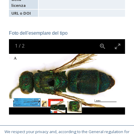
Holopyga janthina
Dahlbom, 1854
licenza
Holopyga luzulina
Dahlbom, 1854
Parnopes denticulatus
Spinola, 1838
URL o DOI
Parnopes fischeri
Spinola, 1838
Pyria stilboides
Spinola, 1838
Foto dell'esemplare del tipo
1
/
2
We respect your privacy and, according to the General regulation for