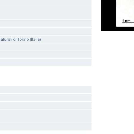
urali di Torino (Italia)