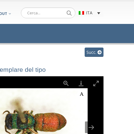
ITA
OUT
Succ.
semplare del tipo