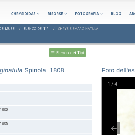
CHRYSIDIDAE
RISORSE
FOTOGRAFIA
BLOG
AB
DEI MUSEI
ELENCO DEI TIPI
CHRYSIS EMARGINATULA
☰ Elenco dei Tipi
ginatula
Spinola, 1808
Foto dell'e
1
/
4
 1808
 1808