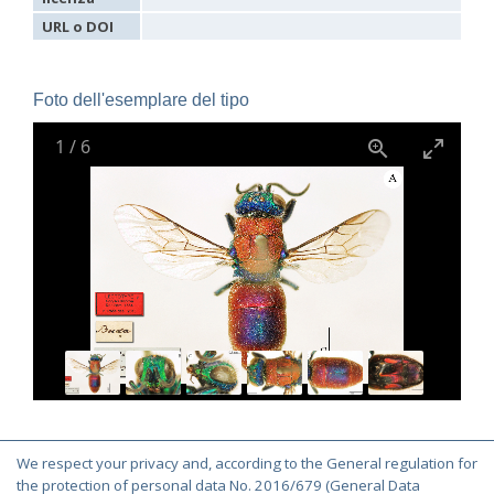
Holopyga janthina
Dahlbom, 1854
Holopyga luzulina
Dahlbom, 1854
URL o DOI
Parnopes denticulatus
Spinola, 1838
Parnopes fischeri
Spinola, 1838
Pyria stilboides
Spinola, 1838
Foto dell'esemplare del tipo
1
/
6
We respect your privacy and, according to the General regulation for
© Copyright 2000-2026 Chrysis.net. All Rights Reserved.
the protection of personal data No. 2016/679 (General Data