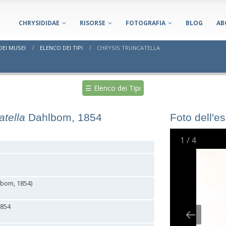
CHRYSIDIDAE
RISORSE
FOTOGRAFIA
BLOG
AB
DEI MUSEI
ELENCO DEI TIPI
CHRYSIS TRUNCATELLA
☰ Elenco dei Tipi
atella
Dahlbom, 1854
Foto dell'e
1
/
4
bom, 1854)
1854