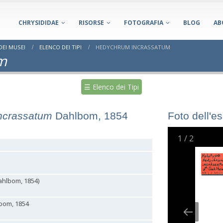
CHRYSIDIDAE
RISORSE
FOTOGRAFIA
BLOG
AB
DEI MUSEI
ELENCO DEI TIPI
HEDYCHRUM INCRASSATUM
m
☰ Elenco dei Tipi
ncrassatum
Dahlbom, 1854
Foto dell'e
1
/
2
ahlbom, 1854)
bom, 1854