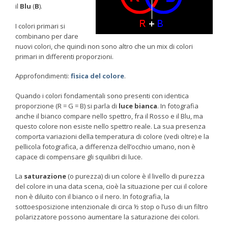
il
Blu
(
B
).
I colori primari si
combinano per dare
nuovi colori, che quindi non sono altro che un mix di colori
primari in differenti proporzioni.
Approfondimenti:
fisica del colore
.
Quando i colori fondamentali sono presenti con identica
proporzione (R = G = B) si parla di
luce bianca
. In fotografia
anche il bianco compare nello spettro, fra il Rosso e il Blu, ma
questo colore non esiste nello spettro reale. La sua presenza
comporta variazioni della temperatura di colore (vedi oltre) e la
pellicola fotografica, a differenza dell’occhio umano, non è
capace di compensare gli squilibri di luce.
La
saturazione
(o purezza) di un colore è il livello di purezza
del colore in una data scena, cioè la situazione per cui il colore
non è diluito con il bianco o il nero. In fotografia, la
sottoesposizione intenzionale di circa ½ stop o l’uso di un filtro
polarizzatore possono aumentare la saturazione dei colori.