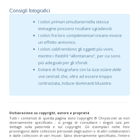
Consigli fotografici
I colori
primari simultanei
nella stessa
immagine possono risultare sgradevoli.
I colori fra loro
complementari
creano invece
un effetto armonico.
I colori
caldi
rendono gli oggetti più vicini,
mentre i
freddi
li “allontanano”, per cui sono
più adeguati per gli sfondi.
Evitare di fotografare con la
luce solare delle
ore centrali
, che, oltre ad essere troppo
contrastata, induce dominanti bluastre.
Dichiarazione su copyright, autore e proprietà
Tutti i contenuti di questa pagina sono copyright ©️ Chrysis.net se non
diversamente specificato - si prega di consultare i singoli casi per
dettagli sulla paternità e sul copyright. Gli esemplari nelle foto
provengono dalle collezioni personali degli autori o di altri collaboratori
e dalle collezioni di vari musei. Salvo diversamente specificato, l'intero