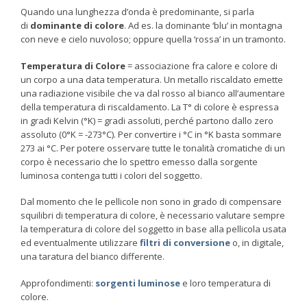
Quando una lunghezza d’onda è predominante, si parla
di
dominante di colore
. Ad es. la dominante ‘blu’ in montagna
con neve e cielo nuvoloso; oppure quella ‘rossa’ in un tramonto.
Temperatura di Colore
= associazione fra calore e colore di
un corpo a una data temperatura. Un metallo riscaldato emette
una radiazione visibile che va dal rosso al bianco all’aumentare
della temperatura di riscaldamento. La T° di colore è espressa
in gradi Kelvin (°K) = gradi assoluti, perché partono dallo zero
assoluto (0°K = -273°C). Per convertire i °C in °K basta sommare
273 ai °C. Per potere osservare tutte le tonalità cromatiche di un
corpo è necessario che lo spettro emesso dalla sorgente
luminosa contenga tutti i colori del soggetto.
Dal momento che le pellicole non sono in grado di compensare
squilibri di temperatura di colore, è necessario valutare sempre
la temperatura di colore del soggetto in base alla pellicola usata
ed eventualmente utilizzare
filtri di conversione
o, in digitale,
una taratura del bianco differente.
Approfondimenti:
sorgenti luminose
e loro temperatura di
colore.