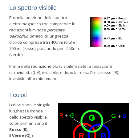
Lo spettro visibile
E’ quella porzione dello spettro
elettromagnetico che comprende le
radiazioni luminose
percepite
dall’occhio umano
, di lunghezza
d’onda compresa tra i 400nm (blu) e i
700nm (rosso), passando per i 550nm
(verde).
Prima della radiazione blu (visibile) esiste la radiazione
ultravioletta (UV), invisibile, e dopo la rossa l’infrarosso (IR),
invisibile all’occhio umano.
I colori
I colori sono le singole
lunghezze d’onda
dello spettro visibile. I
colori primari sono il
Rosso
(
R
),
il
Verde
(
G
), e