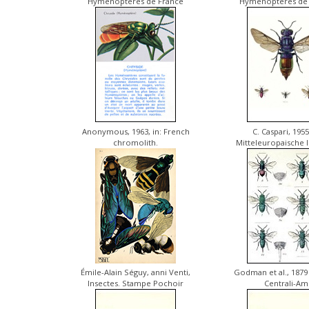
Hyménoptères de France
Hyménoptères de 
Anonymous, 1963, in: French
C. Caspari, 1955,
chromolith.
Mitteleuropaische 
Émile-Alain Séguy, anni Venti,
Godman et al., 1879
Insectes. Stampe Pochoir
Centrali-Am