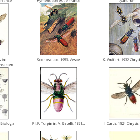
France
Hyménoptères de France
cyanurum
 in:
Sconosciuto, 1953, Vespe
K. Wulfert, 1932 Chrysi
Insekten
 Biologia
P.J.F. Turpin in: V. Batelli, 1831...
J. Curtis, 1824 Chrysis 
.