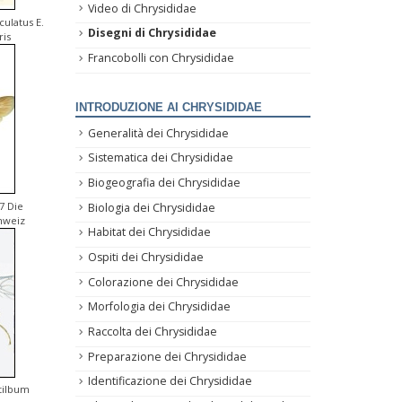
Video di Chrysididae
culatus E.
Disegni di Chrysididae
ris
Francobolli con Chrysididae
INTRODUZIONE AI CHRYSIDIDAE
Generalità dei Chrysididae
Sistematica dei Chrysididae
Biogeografia dei Chrysididae
7 Die
Biologia dei Chrysididae
hweiz
Habitat dei Chrysididae
Ospiti dei Chrysididae
Colorazione dei Chrysididae
Morfologia dei Chrysididae
Raccolta dei Chrysididae
Preparazione dei Chrysididae
Identificazione dei Chrysididae
Stilbum