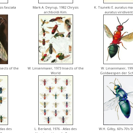
is fasciata
Mark A. Deyrup, 1982 Chrysis
K. Tsuneki E. auratus ma
archboldi Kim.
auratus viridivent
sects of the
W. Linsenmaier, 1973 Insects of the
W. Linsenmaier, 199
World
Goldwespen der Sc
tlas des
L. Berland, 1976 - Atlas des
W.H. Gilby, 60's-70's 