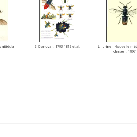
s nitidula
E. Donovan, 1793-1813 et al.
L. Jurine - Nouvelle m
classer... 1807