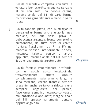
Cellula discoidale completa, con tutte le
—
venature ben sclerificate; guance senza o
al più con solo una debole carena;
margine anale del T-III di varia forma;
colorazione generalmente almeno in parte
9
rossa
Cavità facciale piatta, con punteggiatura
9.
densa ed uniforme anche lungo la linea
mediana, nei due sessi priva di
pubescenza argentea; fronte con profilo
arrotondato, del tutto priva di carena
frontale; flagellomeri da F-II a F-V nel
maschio spesso inferiormente nodosi;
metanoto talvolta conico o anche
appuntito; margine anale del T-III sempre
Chrysura
liscio e regolarmente arrotondato
Cavità facciale generalmente profonda,
—
con un sottile solco longitudinale,
trasversalmente striata oppure
completamente liscia almeno lungo la
linea mediana; carena frontale sempre
presente, anche se talvolta ridotta a una
semplice angolosità del profilo;
flagellomeri semplici; metanoto convesso,
mai angoloso o appuntito; margine anale
del T-III spesso variamente dentato
Chrysis
oppure angoloso