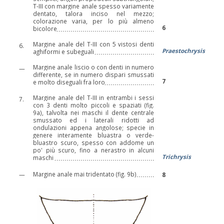
T-III con margine anale spesso variamente
dentato, talora inciso nel mezzo;
colorazione varia, per lo più almeno
6
bicolore
Margine anale del T-III con 5 vistosi denti
6.
Praestochrysis
aghiformi e subeguali
Margine anale liscio o con denti in numero
—
differente, se in numero dispari smussati
7
e molto diseguali fra loro
Margine anale del T-III in entrambi i sessi
7.
con 3 denti molto piccoli e spaziati (fig.
9a), talvolta nei maschi il dente centrale
smussato ed i laterali ridotti ad
ondulazioni appena angolose; specie in
genere interamente bluastra o verde-
bluastro scuro, spesso con addome un
po' più scuro, fino a nerastro in alcuni
Trichrysis
maschi
Margine anale mai tridentato (fig. 9b)
—
8