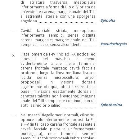
di striatura trasversa; mesopleure
inferiormente a forma di U o di V orlata da
un'evidente carena; margine anale del T-III
all'estremità laterale con una sporgenza
Spinolia
angolosa
Cavità facciale striata; mesopleure
—
inferiormente semplici, senza distinta
carena marginale; margine anale del T-III
Pseudochrysis
semplice, liscio, senza alcun dente
Flagellomeri da F-IV fino ad F-X nodosi ed
5.
ispessiti nel maschio e meno
evidentemente anche nella femmina;
carena frontale marcata; cavità facciale
profonda, lungo la linea mediana liscia e
lucida senza microscultura; angoli
propodeali, in visione dorsale
leggermente obliqua, lobati e ristretti alla
base (in visione esattamente dorsale il
carattere talvolta non è evidente); margine
anale del T-III semplice e continuo, con un
Spintharina
sottilissimo orlo ialino
Nei maschi flagellomeri normali, cilindrici,
—
oppure solo inferiormente nodosi da F-II
a F-V (in tal caso carena frontale assente e
cavità facciale piatta e uniformemente
punteggiata), nelle femmine sempre
semplici; angoli propodeali subtriangolari;