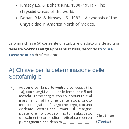
Kimsey L.S. & Bohart R.M., 1990 (1991) – The
chrysidid wasps of the world.
Bohart R.M. & Kimsey L.S., 1982 – A synopsis of the
Chrysididae in America North of Mexico.
La prima chiave (A) consente di attribuire un dato criside ad una
delle tre
Sottofamiglie
presenti in Italia, secondo l’
ordine
tassonomico
di riferimento.
A) Chiave per la determinazione delle
Sottofamiglie
Addome con la parte ventrale convessa (fig.
1.
1a), con 4 tergiti visibili nelle femmine e 5 nei
maschi; ultimo tergite conico, appuntito e al
margine non affilato né dentellato; pronoto
molto allungato, più lungo che largo, con una
evidente costrizione avanti il margine
posteriore; propodeo molto sviluppato,
Cleptinae
dorsalmente con scultura reticolata e senza
(
Cleptes
)
punteggiatura ben definita