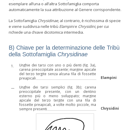
esemplare all’una o all’altra Sottofamiglia comporta
automaticamente la sua attribuzione al Genere corrispondente.
La Sottofamiglia
Chrysidinae
, al contrario, è ricchissima di specie
e viene suddivisa nelle tribù
Elampini
e
Chrysidini
, per cui
richiede una chiave dicotomica intermedia.
B) Chiave per la determinazione delle Tribù
della Sottofamiglia
Chrysidinae
Unghie dei tarsi con uno o più denti (fig. 3a),
1.
carena preoccipitale assente; margine apicale
del terzo tergite senza alcuna fila di fossette
Elampini
preapicali
Unghie dei tarsi semplici (fig. 3b); carena
—
preoccipitale presente, con un dentino
esterno più o meno sviluppato; margine
apicale del terzo tergite con una fila di
fossette preapicali, a volte molto piccole, ma
Chrysidini
sempre presenti