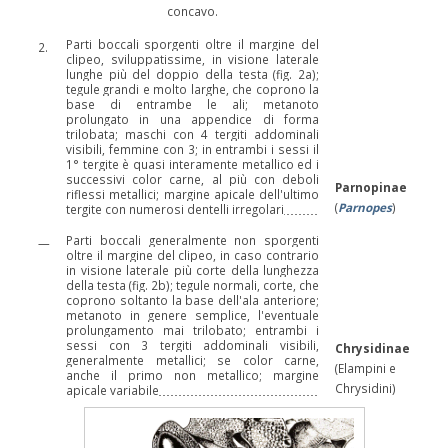
concavo.
Parti boccali sporgenti oltre il margine del
2.
clipeo, sviluppatissime, in visione laterale
lunghe più del doppio della testa (fig. 2a);
tegule grandi e molto larghe, che coprono la
base di entrambe le ali; metanoto
prolungato in una appendice di forma
trilobata; maschi con 4 tergiti addominali
visibili, femmine con 3; in entrambi i sessi il
1° tergite è quasi interamente metallico ed i
successivi color carne, al più con deboli
Parnopinae
riflessi metallici; margine apicale dell'ultimo
(
Parnopes
)
tergite con numerosi dentelli irregolari
Parti boccali generalmente non sporgenti
—
oltre il margine del clipeo, in caso contrario
in visione laterale più corte della lunghezza
della testa (fig. 2b); tegule normali, corte, che
coprono soltanto la base dell'ala anteriore;
metanoto in genere semplice, l'eventuale
prolungamento mai trilobato; entrambi i
sessi con 3 tergiti addominali visibili,
Chrysidinae
generalmente metallici; se color carne,
(Elampini e
anche il primo non metallico; margine
Chrysidini)
apicale variabile