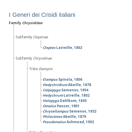
I Generi dei Crisidi italiani
Family
Chrysididae
Subfamily
Cleptinae
Cleptes
Latreille, 1802
Subfamily
Chrysidinae
Tribe
Elampini
Elampus
Spinola, 1806
Hedychridium
Abeille, 1878
Colpopyga
Semenov, 1954
Hedychrum
Latreille, 1802
Holopyga
Dahlbom, 1845
Omalus
Panzer, 1801
Chrysellampus
Semenov, 1932
Philoctetes
Abeille, 1879
Pseudomalus
Ashmead, 1902