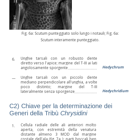
Fig. 6a: Scutum punteggiato solo lungo i notauli; Fig. 6a:
Scutum interamente punteggiato.
Unghie tarsali con un robusto dente
6.
diretto verso l'apice; margine del T-III ai lati
Hedychrum
angolosamente sporgente
Unghie tarsali con un piccolo dente
—
mediano perpendicolare all'unghia, a volte
poco distinto; margine del T-III
Hedychridium
lateralmente senza sporgenze
C2) Chiave per la determinazione dei
Generi della Tribù
Chrysidini
Cellula radiale delle ali anteriori molto
1.
aperta, con estremità della venatura
distante almeno 3 MOD dal margine
costale dell'ala (
fig. 7a
); parti boccali ben