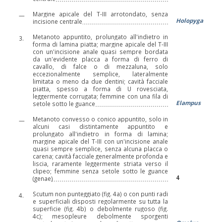
Margine apicale del T-III arrotondato, senza
—
Holopyga
incisione centrale
Metanoto appuntito, prolungato all'indietro in
3.
forma di lamina piatta; margine apicale del T-III
con un'incisione anale quasi sempre bordata
da un'evidente placca a forma di ferro di
cavallo, di falce o di mezzaluna, solo
eccezionalmente semplice, lateralmente
limitata o meno da due dentini; cavità facciale
piatta, spesso a forma di U rovesciata,
leggermente corrugata; femmine con una fila di
Elampus
setole sotto le guance
Metanoto convesso o conico appuntito, solo in
—
alcuni casi distintamente appuntito e
prolungato all'indietro in forma di lamina;
margine apicale del T-III con un'incisione anale
quasi sempre semplice, senza alcuna placca o
carena; cavità facciale generalmente profonda e
liscia, raramente leggermente striata verso il
clipeo; femmine senza setole sotto le guance
4
(genae
)
Scutum non punteggiato (fig. 4a) o con punti radi
4.
e superficiali disposti regolarmente su tutta la
superficie (fig. 4b) o debolmente rugoso (fig.
4c); mesopleure debolmente sporgenti