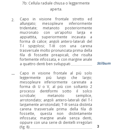
7b: Cellula radiale chiusa o leggermente
aperta.
Capo in visione frontale stretto ed
2.
allungato; mesopleure inferiormente
tridentate; metanoto posteriormente
mucronato con un'apofisi larga e
appiattita, superiormente incavata a
forma di calice; angoli antero-laterali del
T-I spigolosi; T-III con una carena
trasversale molto pronunciata prima della
fila di fossette preapicali, che risulta
fortemente infossata, e con margine anale
Stilbum
a quattro denti ben sviluppati
Capo in visione frontale al più solo
—
leggermente più lungo che largo;
mesopleure inferiormente carenate a
forma di U o V, al più con soltanto 2
processi dentiformi sotto il solco
scrobale; metanoto semplice,
arrotondato; angoli antero-laterali del T-I
largamente arrotondati; T-III senza distinta
carena trasversale prima della fila di
fossette, questa non distintamente
infossata; margine anale senza denti,
oppure con una serie di dentelli irregolari
3
(fig. 8)