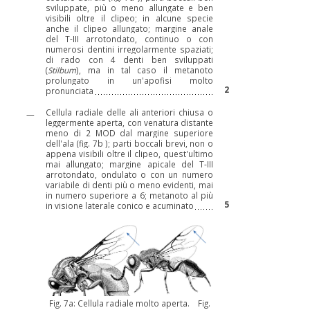
sviluppate, più o meno allungate e ben
visibili oltre il clipeo; in alcune specie
anche il clipeo allungato; margine anale
del T-III arrotondato, continuo o con
numerosi dentini irregolarmente spaziati;
di rado con 4 denti ben sviluppati
(
Stilbum
), ma in tal caso il metanoto
prolungato in un'apofisi molto
2
pronunciata
Cellula radiale delle ali anteriori chiusa o
—
leggermente aperta, con venatura distante
meno di 2 MOD dal margine superiore
dell'ala (
fig. 7b
); parti boccali brevi, non o
appena visibili oltre il clipeo, quest'ultimo
mai allungato; margine apicale del T-III
arrotondato, ondulato o con un numero
variabile di denti più o meno evidenti, mai
in numero superiore a 6; metanoto al più
5
in visione laterale conico e acuminato
Fig. 7a: Cellula radiale molto aperta. Fig.