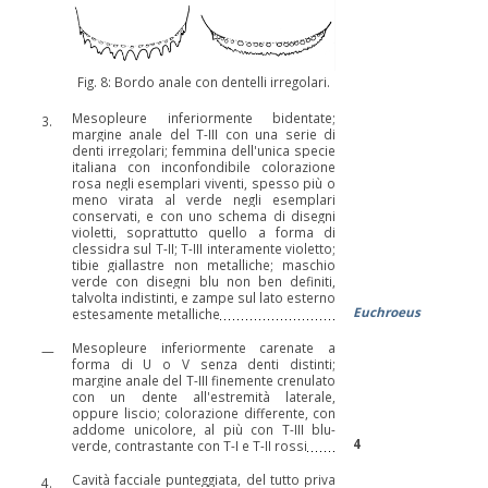
Fig. 8: Bordo anale
con dentelli irregolari
.
Mesopleure inferiormente bidentate;
3.
margine anale del T-III con una serie di
denti irregolari; femmina dell'unica specie
italiana con inconfondibile colorazione
rosa negli esemplari viventi, spesso più o
meno virata al verde negli esemplari
conservati, e con uno schema di disegni
violetti, soprattutto quello a forma di
clessidra sul T-II; T-III interamente violetto;
tibie giallastre non metalliche; maschio
verde con disegni blu non ben definiti,
talvolta indistinti, e zampe sul lato esterno
Euchroeus
estesamente metalliche
Mesopleure inferiormente carenate a
—
forma di U o V senza denti distinti;
margine anale del T-III finemente crenulato
con un dente all'estremità laterale,
oppure liscio; colorazione differente, con
addome unicolore, al più con T-III blu-
4
verde, contrastante con T-I e T-II rossi
Cavità facciale punteggiata, del tutto priva
4.