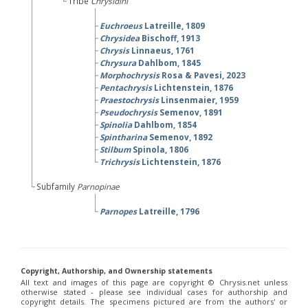
Tribe
Chrysidini
Euchroeus
Latreille, 1809
Chrysidea
Bischoff, 1913
Chrysis
Linnaeus, 1761
Chrysura
Dahlbom, 1845
Morphochrysis
Rosa & Pavesi, 2023
Pentachrysis
Lichtenstein, 1876
Praestochrysis
Linsenmaier, 1959
Pseudochrysis
Semenov, 1891
Spinolia
Dahlbom, 1854
Spintharina
Semenov, 1892
Stilbum
Spinola, 1806
Trichrysis
Lichtenstein, 1876
Subfamily
Parnopinae
Parnopes
Latreille, 1796
Copyright, Authorship, and Ownership statements
All text and images of this page are copyright ©️ Chrysis.net unless
otherwise stated - please see individual cases for authorship and
copyright details. The specimens pictured are from the authors' or