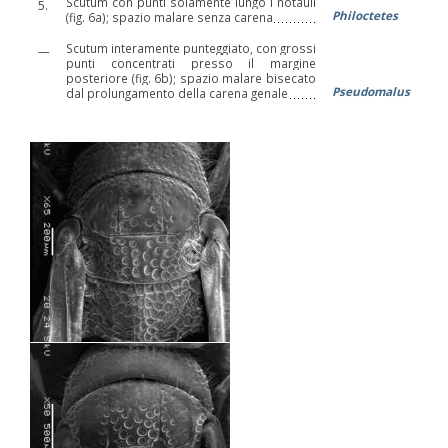
Scutum con punti solamente lungo i notauli
5.
Philoctetes
(fig. 6a); spazio malare senza carena
Scutum interamente punteggiato, con grossi
—
punti concentrati presso il margine
posteriore (fig. 6b); spazio malare bisecato
Pseudomalus
dal prolungamento della carena genale