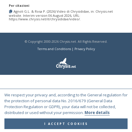
Per citazioni
Agnoli G.L. & Rosa P. (2026) Video di Chrysididae, in: Chrysis.net
website. Interim version 06 August 2026, URL:
https://www.chrysis.net/it/chrysididae/video/.
© Copyright 2000-2026 Chrysis.net. All Rights Reserved.
Terms and Conditions
|
Privacy Policy
We respect your privacy and, according to the General regulation for
the protection of personal data No. 2016/679 (General Data
Protection Regulation or GDPR), your data will not be collected,
distributed or used without your permission.
More details
I ACCEPT COOKIES