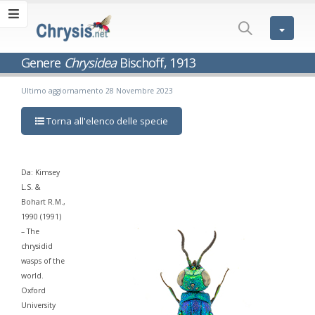
Genere
Chrysidea
Bischoff, 1913
Ultimo aggiornamento 28 Novembre 2023
Torna all'elenco delle specie
Da: Kimsey
L.S. &
Bohart R.M.,
1990 (1991)
– The
chrysidid
wasps of the
world.
Oxford
University