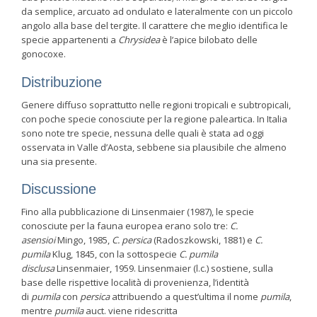
da semplice, arcuato ad ondulato e lateralmente con un piccolo
angolo alla base del tergite. Il carattere che meglio identifica le
specie appartenenti a
Chrysidea
è l’apice bilobato delle
gonocoxe.
Distribuzione
Genere diffuso soprattutto nelle regioni tropicali e subtropicali,
con poche specie conosciute per la regione paleartica. In Italia
sono note tre specie, nessuna delle quali è stata ad oggi
osservata in Valle d’Aosta, sebbene sia plausibile che almeno
una sia presente.
Discussione
Fino alla pubblicazione di Linsenmaier (1987), le specie
conosciute per la fauna europea erano solo tre:
C.
asensioi
Mingo, 1985,
C. persica
(Radoszkowski, 1881) e
C.
pumila
Klug, 1845, con la sottospecie
C. pumila
disclusa
Linsenmaier, 1959. Linsenmaier (l.c.) sostiene, sulla
base delle rispettive località di provenienza, l’identità
di
pumila
con
persica
attribuendo a quest’ultima il nome
pumila
,
mentre
pumila
auct. viene ridescritta