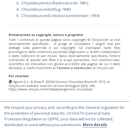
Chrysidea persica
(Radoszkovski, 1881)
Chrysidea pumila
(Klug, 1845)
Chrysidea pumila disclusa
(Linsenmaier, 1959)
Dichiarazione su copyright, autore e proprietà
Tutti i contenuti di questa pagina sono copyright ©️ Chrysis.net se non
diversamente specificato - si prega di consultare i singoli casi per
dettagli sulla paternità e sul copyright. Gli esemplari nelle foto
provengono dalle collezioni personali degli autori o di altri collaboratori
e dalle collezioni di vari musei. Salvo diversamente specificato, l'intero
contenuto di questo sito Web è a scopo personale, non commerciale,
scientifico ed educativo con giusto accredito alla pagina da cui è stato
derivato, e conformemente ai
Termini e condizioni
di Chrysis.net.
Per citazioni
Agnoli G.L. & Rosa P. (2026) Genere Chrysidea Bischoff, 1913, in:
Chrysis.net website. Interim version 06 August 2026, URL:
https://www.chrysis.net/it/database/genere-chrysidea/.
We respect your privacy and, according to the General regulation for
© Copyright 2000-2026 Chrysis.net. All Rights Reserved.
the protection of personal data No. 2016/679 (General Data
Protection Regulation or GDPR), your data will not be collected,
Terms and Conditions
|
Privacy Policy
distributed or used without your permission.
More details