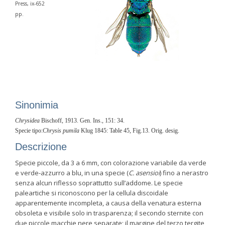
Press, ix-652
pp.
Sinonimia
Chrysidea
Bischoff, 1913. Gen. Ins., 151: 34.
Specie tipo:
Chrysis pumila
Klug 1845: Table 45, Fig.13. Orig. desig.
Descrizione
Specie piccole, da 3 a 6 mm, con colorazione variabile da verde
e verde-azzurro a blu, in una specie (
C. asensioi
) fino a nerastro
senza alcun riflesso soprattutto sull’addome. Le specie
paleartiche si riconoscono per la cellula discoidale
apparentemente incompleta, a causa della venatura esterna
obsoleta e visibile solo in trasparenza; il secondo sternite con
due piccole macchie nere separate; il margine del terzo tergite