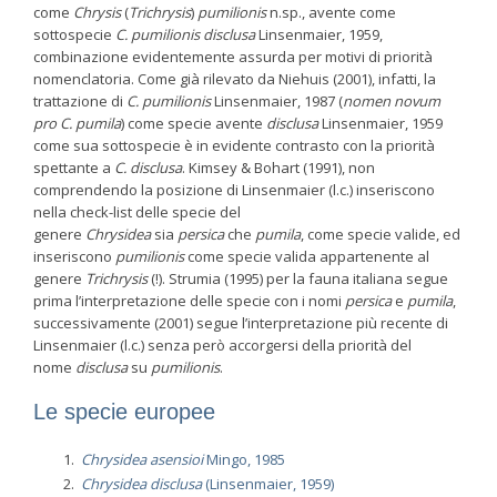
come
Chrysis
(
Trichrysis
)
pumilionis
n.sp., avente come
sottospecie
C.
pumilionis
disclusa
Linsenmaier, 1959,
combinazione evidentemente assurda per motivi di priorità
nomenclatoria. Come già rilevato da Niehuis (2001), infatti, la
trattazione di
C. pumilionis
Linsenmaier, 1987 (
nomen novum
pro
C. pumila
) come specie avente
disclusa
Linsenmaier, 1959
come sua sottospecie è in evidente contrasto con la priorità
spettante a
C. disclusa
. Kimsey & Bohart (1991), non
comprendendo la posizione di Linsenmaier (l.c.) inseriscono
nella check-list delle specie del
genere
Chrysidea
sia
persica
che
pumila
, come specie valide, ed
inseriscono
pumilionis
come specie valida appartenente al
genere
Trichrysis
(!). Strumia (1995) per la fauna italiana segue
prima l’interpretazione delle specie con i nomi
persica
e
pumila
,
successivamente (2001) segue l’interpretazione più recente di
Linsenmaier (l.c.) senza però accorgersi della priorità del
nome
disclusa
su
pumilionis
.
Le specie europee
Chrysidea asensioi
Mingo, 1985
Chrysidea disclusa
(Linsenmaier, 1959)