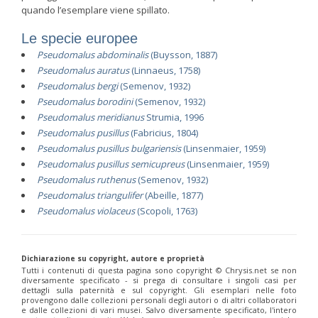
quando l’esemplare viene spillato.
Le specie europee
Pseudomalus abdominalis
(Buysson, 1887)
Pseudomalus auratus
(Linnaeus, 1758)
Pseudomalus bergi
(Semenov, 1932)
Pseudomalus borodini
(Semenov, 1932)
Pseudomalus meridianus
Strumia, 1996
Pseudomalus pusillus
(Fabricius, 1804)
Pseudomalus pusillus bulgariensis
(Linsenmaier, 1959)
Pseudomalus pusillus semicupreus
(Linsenmaier, 1959)
Pseudomalus ruthenus
(Semenov, 1932)
Pseudomalus triangulifer
(Abeille, 1877)
Pseudomalus violaceus
(Scopoli, 1763)
Dichiarazione su copyright, autore e proprietà
Tutti i contenuti di questa pagina sono copyright ©️ Chrysis.net se non
diversamente specificato - si prega di consultare i singoli casi per
dettagli sulla paternità e sul copyright. Gli esemplari nelle foto
provengono dalle collezioni personali degli autori o di altri collaboratori
e dalle collezioni di vari musei. Salvo diversamente specificato, l'intero