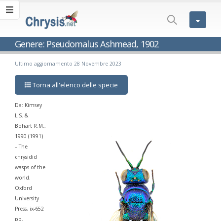
Genere: Pseudomalus Ashmead, 1902
Ultimo aggiornamento 28 Novembre 2023
Torna all'elenco delle specie
Da: Kimsey
L.S. &
Bohart R.M.,
1990 (1991)
– The
chrysidid
wasps of the
world.
Oxford
University
Press, ix-652
pp.