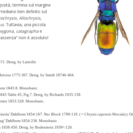
gosità, termina sul margine
e mediano ben definito sul
tochrysis
,
Allochrysis
,
us
. Tuttavia, una piccola
oxygona
,
catagrapha
e
 “assenza” non è assoluto!
1. Desig. by Latreille
bricius 1775:367. Desig. by Smith 18746:464.
om 1845:8. Monobasic.
845:Table 45, Fig.7. Desig. by Richards 1935:158.
rster 1853:328. Monobasic.
inola’ Dahlbom 1854:167. Nec Block 1799:119. ( =
Chrysis capensis
Mocsáry). Ori
ug’ Dahlbom 1854:236. Monobasic.
 1838:450. Desig. by Bodenstein 1939^:126.