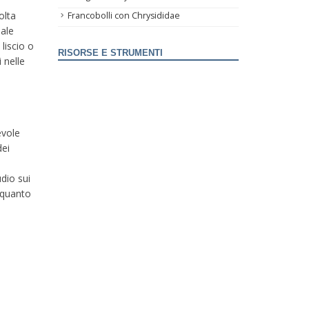
olta
Francobolli con Chrysididae
iale
liscio o
RISORSE E STRUMENTI
 nelle
evole
dei
udio sui
 quanto