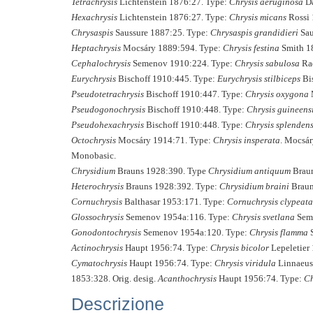
Tetrachrysis
Lichtenstein 1876:27. Type:
Chrysis aeruginosa
Da
Hexachrysis
Lichtenstein 1876:27. Type:
Chrysis micans
Rossi 
Chrysaspis
Saussure 1887:25. Type:
Chrysaspis grandidieri
Sau
Heptachrysis
Mocsáry 1889:594. Type:
Chrysis festina
Smith 1
Cephalochrysis
Semenov 1910:224. Type:
Chrysis sabulosa
Rad
Eurychrysis
Bischoff 1910:445. Type:
Eurychrysis stilbiceps
Bis
Pseudotetrachrysis
Bischoff 1910:447. Type:
Chrysis oxygona
M
Pseudogonochrysis
Bischoff 1910:448. Type:
Chrysis guineens
Pseudohexachrysis
Bischoff 1910:448. Type:
Chrysis splenden
Octochrysis
Mocsáry 1914:71. Type:
Chrysis insperata
. Mocsár
Monobasic.
Chrysidium
Brauns 1928:390. Type
Chrysidium
antiquum
Braun
Heterochrysis
Brauns 1928:392. Type:
Chrysidium braini
Braun
Cornuchrysis
Balthasar 1953:171. Type:
Cornuchrysis clypeata
Glossochrysis
Semenov 1954a:116. Type:
Chrysis svetlana
Seme
Gonodontochrysis
Semenov 1954a:120. Type:
Chrysis flamma
S
Actinochrysis
Haupt 1956:74. Type:
Chrysis bicolor
Lepeletier 
Cymatochrysis
Haupt 1956:74. Type:
Chrysis viridula
Linnaeus 
1853:328. Orig. desig.
Acanthochrysis
Haupt 1956:74. Type:
Ch
Descrizione