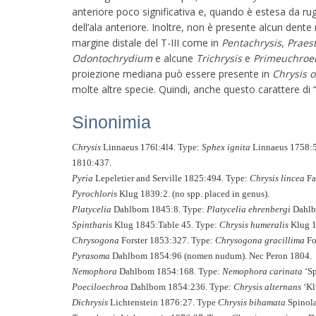
anteriore poco significativa e, quando è estesa da ru
dell’ala anteriore. Inoltre, non è presente alcun dent
margine distale del T-III come in
Pentachrysis
,
Praes
Odontochrydium
e alcune
Trichrysis
e
Primeuchroe
proiezione mediana può essere presente in
Chrysis 
molte altre specie. Quindi, anche questo carattere di
Sinonimia
Chrysis
Linnaeus 176l:4l4. Type:
Sphex ignita
Linnaeus 1758:57
1810:437.
Pyria
Lepeletier and Serville 1825:494. Type:
Chrysis lincea
Fa
Pyrochloris
Klug 1839:2. (no spp. placed in genus).
Platycelia
Dahlbom 1845:8. Type:
Platycelia ehrenbergi
Dahlb
Spintharis
Klug 1845:Table 45. Type:
Chrysis humeralis
Klug 1
Chrysogona
Forster 1853:327. Type:
Chrysogona gracillima
Fo
Pyrasoma
Dahlbom 1854:96 (nomen nudum). Nec Peron 1804.
Nemophora
Dahlbom 1854:168. Type:
Nemophora carinata
‘Sp
Poeciloechroa
Dahlbom 1854:236. Type:
Chrysis alternans
‘Kl
Dichrysis
Lichtenstein 1876:27. Type
Chrysis bihamata
Spinola