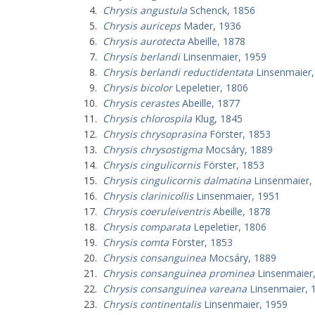
Chrysis angustula
Schenck, 1856
Chrysis auriceps
Mader, 1936
Chrysis aurotecta
Abeille, 1878
Chrysis berlandi
Linsenmaier, 1959
Chrysis berlandi reductidentata
Linsenmaier,
Chrysis bicolor
Lepeletier, 1806
Chrysis cerastes
Abeille, 1877
Chrysis chlorospila
Klug, 1845
Chrysis chrysoprasina
Förster, 1853
Chrysis chrysostigma
Mocsáry, 1889
Chrysis cingulicornis
Förster, 1853
Chrysis cingulicornis dalmatina
Linsenmaier,
Chrysis clarinicollis
Linsenmaier, 1951
Chrysis coeruleiventris
Abeille, 1878
Chrysis comparata
Lepeletier, 1806
Chrysis comta
Förster, 1853
Chrysis consanguinea
Mocsáry, 1889
Chrysis consanguinea prominea
Linsenmaier
Chrysis consanguinea vareana
Linsenmaier, 
Chrysis continentalis
Linsenmaier, 1959