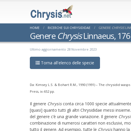
HOME
RICERCHE SUI CHRYSIDIDAE
GENERE
CHRYSIS
LIN
Genere
Chrysis
Linnaeus, 176
Ultimo aggiornamento 28 Novembre 2023
Torna all'elenco delle specie
Da: Kimsey L.S. & Bohart R.M., 1990 (1991) – The chrysidid wasps
Press, ix-652 pp.
Il genere
Chrysis
conta circa 1000 specie attualmente
[quasi] quanto tutti gli altri Chrysididae messi insiem
del genere c’è una grande variazione. Il genere
Chrys
combinazione di numerosi caratteri non esclusivi, molt
tutto il genere. Ad esempio, tutte le
Chrysis
hanno la 