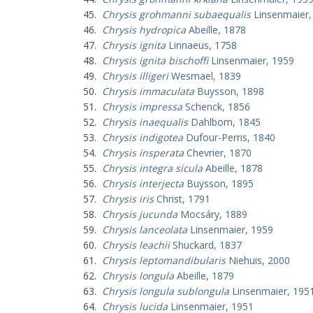
Chrysis grohmanni subaequalis
Linsenmaier,
Chrysis hydropica
Abeille, 1878
Chrysis ignita
Linnaeus, 1758
Chrysis ignita bischoffi
Linsenmaier, 1959
Chrysis illigeri
Wesmael, 1839
Chrysis immaculata
Buysson, 1898
Chrysis impressa
Schenck, 1856
Chrysis inaequalis
Dahlbom, 1845
Chrysis indigotea
Dufour-Perris, 1840
Chrysis insperata
Chevrier, 1870
Chrysis integra sicula
Abeille, 1878
Chrysis interjecta
Buysson, 1895
Chrysis iris
Christ, 1791
Chrysis jucunda
Mocsáry, 1889
Chrysis lanceolata
Linsenmaier, 1959
Chrysis leachii
Shuckard, 1837
Chrysis leptomandibularis
Niehuis, 2000
Chrysis longula
Abeille, 1879
Chrysis longula sublongula
Linsenmaier, 195
Chrysis lucida
Linsenmaier, 1951