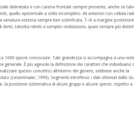
acciale delimitata e con carena frontale sempre presente, anche se talv
ti, quello episternale a volte incompleto. Ali anteriori con cellula rad
a venatura esterna sempre ben sclerificata. T-III a margine posteriore 
 denti, talvolta ridotti a semplici ondulazioni, quasi sempre più distinti
circa 1000 specie conosciute. Tale grandezza si accompagna a una not
nea generale. È più agevole la definizione dei caratteri che individuano 
rmalizzare questo concetto) all’interno del genere, sebbene anche la
luto (Linsenmaier, 1999). Segmenti introflessi: i dati ottenuti dallo st
 la posizione sistematica di alcuni gruppi e alcune specie, rispetto a