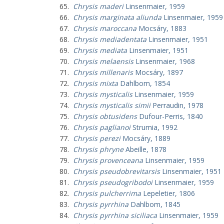
Chrysis maderi
Linsenmaier, 1959
Chrysis marginata aliunda
Linsenmaier, 1959
Chrysis maroccana
Mocsáry, 1883
Chrysis mediadentata
Linsenmaier, 1951
Chrysis mediata
Linsenmaier, 1951
Chrysis melaensis
Linsenmaier, 1968
Chrysis millenaris
Mocsáry, 1897
Chrysis mixta
Dahlbom, 1854
Chrysis mysticalis
Linsenmaier, 1959
Chrysis mysticalis simii
Perraudin, 1978
Chrysis obtusidens
Dufour-Perris, 1840
Chrysis paglianoi
Strumia, 1992
Chrysis perezi
Mocsáry, 1889
Chrysis phryne
Abeille, 1878
Chrysis provenceana
Linsenmaier, 1959
Chrysis pseudobrevitarsis
Linsenmaier, 1951
Chrysis pseudogribodoi
Linsenmaier, 1959
Chrysis pulcherrima
Lepeletier, 1806
Chrysis pyrrhina
Dahlbom, 1845
Chrysis pyrrhina siciliaca
Linsenmaier, 1959