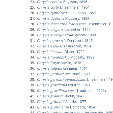
Chrysis corsica
Buysson, 1896
Chrysis cortii
Linsenmaier, 1951
Chrysis cylindrica
Eversmann, 1857
Chrysis daphnis
Mocsáry, 1889
Chrysis diacantha franciscae
Linsenmaier, 19
Chrysis elegans
Lepeletier, 1806
Chrysis emarginatula
Spinola, 1808
Chrysis equestris
Dahlbom, 1845
Chrysis exsulans
Dahlbom, 1854
Chrysis fasciata
Olivier, 1790
Chrysis frivaldszkyi
Mocsáry, 1882
Chrysis fugax
Abeille, 1878
Chrysis fulgida
Linnaeus, 1761
Chrysis germari
Wesmael, 1839
Chrysis germari aeneibasalis
Linsenmaier, 1
Chrysis gracillima
Förster, 1853
Chrysis gracillima styx
(Trautmann, 1926)
Chrysis graelsii
Guèrin, 1842
Chrysis gribodoi
Abeille, 1877
Chrysis grohmanni
Dahlbom, 1854
Chrysis grohmanni krkiana
Linsenmaier, 195