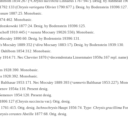
hlbom 1854:267 (=
Chrysis succincta
Linnaeus 1767:947). Desig. by Ashmead 19
1792:133 (
Chrysis variegata
Olivier 1790:677.). Desig. by Bodenstein 19396:127.
ssure 1887:25. Monobasic.
874:462. Monobasic.
ozskowski 1877:24. Desig. by Bodenstein 19396:125.
choff 1910:445 ( =
nasuta
Mocsary 19026:556). Monobasic.
ocsáry 1890:60. Desig. by Bodenstein 19396:131.
is
Mocsáry 1889:352 (=
dira
Mocsary 1883:17). Desig. by Bodenstein 1939:130.
s
Dahlbom 1854:312. Monobasic.
y 1914:71. Nec Chevrier 1870 (=decemdentata Linsenmaier 1959a:167 repl. name)
s 1928:390. Monobasic.
s 1928:392. Monobasic.
Balthasar 1953:171. Nec Mocsáry 1889:393 (=
amneris
Balthasar 1953:227). Mon
nov 1954a:116. Present desig.
emenov 1954:120. Present desig.
1806:127 (Chrysis succincta var.). Orig. desig.
1761:415. Orig. desig.
Ischnochrysis
Haupt 1956:74. Type:
Chrysis gracillima
For
rysis cerastes
Abeille 1877:68. Orig. desig.