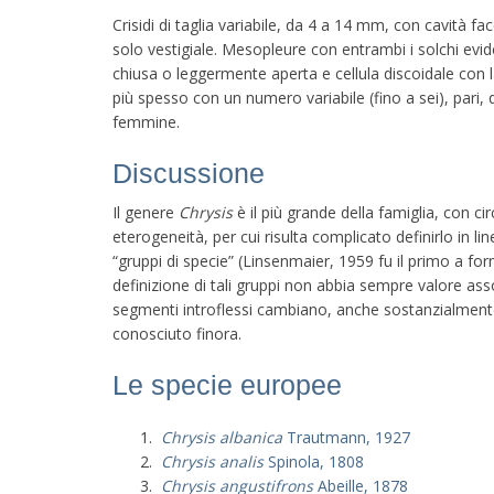
Crisidi di taglia variabile, da 4 a 14 mm, con cavità f
solo vestigiale. Mesopleure con entrambi i solchi eviden
chiusa o leggermente aperta e cellula discoidale con l
più spesso con un numero variabile (fino a sei), pari, di
femmine.
Discussione
Il genere
Chrysis
è il più grande della famiglia, con 
eterogeneità, per cui risulta complicato definirlo in li
“gruppi di specie” (Linsenmaier, 1959 fu il primo a fo
definizione di tali gruppi non abbia sempre valore asso
segmenti introflessi cambiano, anche sostanzialmente,
conosciuto finora.
Le specie europee
Chrysis albanica
Trautmann, 1927
Chrysis analis
Spinola, 1808
Chrysis angustifrons
Abeille, 1878