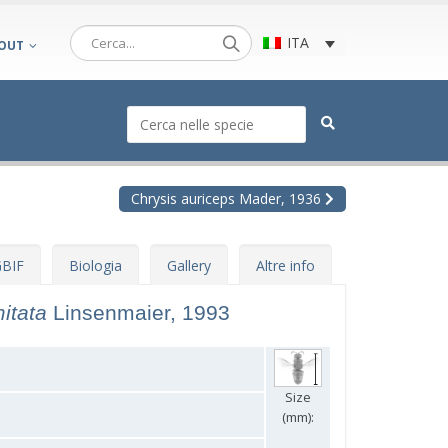
ITA
OUT
Chrysis auriceps Mader, 1936
BIF
Biologia
Gallery
Altre info
mitata
Linsenmaier, 1993
Size
(mm):