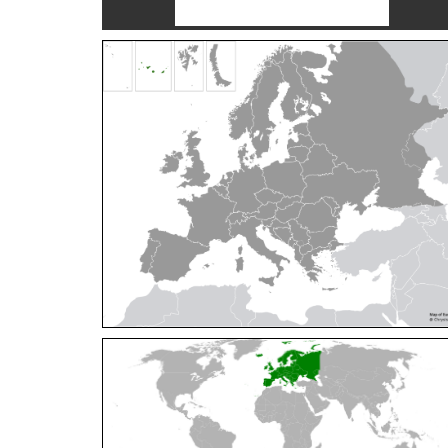
Cleptes orientalis
Dahlbom, 1854
Cleptes pallipes
Lepeletier, 1806
Cleptes parnassicus
Mocsáry, 1902
Cleptes pseudosulcatus
Móczár, 1968
Cleptes putoni
Buysson, 1886
Cleptes schmidti
Linsenmaier, 1986
Cleptes scutellaris
Mocsáry, 1889
Cleptes semiauratus
(Linnaeus, 1761)
Cleptes semicyaneus
Tournier, 1879
Cleptes splendidus
(Fabricius, 1794)
Cleptes triestensis
Móczár, 2000
[E]
Genus:
Elampus
Spinola,
1806
Elampus albipennis
(Mocsáry, 1889)
Elampus ambiguus
Dahlbom, 1845
Elampus bidens
(Förster, 1853)
Elampus cecchiniae
(Semenov, 1967)
Elampus constrictus
(Förster, 1853)
Elampus foveatus
(Mocsáry, 1914)
Elampus konowi
(Buysson, 1892)
Elampus panzeri
(Fabricius, 1804)
Elampus panzeri coeruleus
(Dahlbom, 1854)