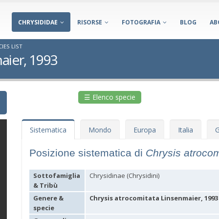
CHRYSIDIDAE
RISORSE
FOTOGRAFIA
BLOG
AB
IES LIST
aier, 1993
☰ Elenco specie
Sistematica
Mondo
Europa
Italia
G
Posizione sistematica di
Chrysis atroco
Sottofamiglia
Chrysidinae (Chrysidini)
& Tribù
Genere &
Chrysis atrocomitata Linsenmaier, 1993
specie