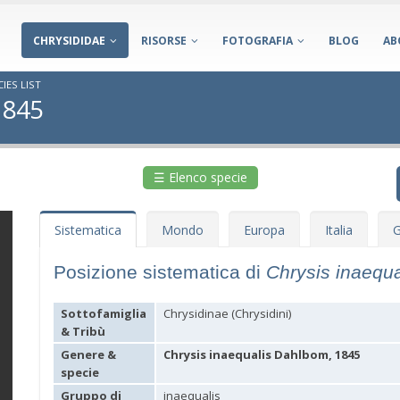
CHRYSIDIDAE
RISORSE
FOTOGRAFIA
BLOG
AB
IES LIST
1845
☰ Elenco specie
Sistematica
Mondo
Europa
Italia
G
Posizione sistematica di
Chrysis inaequ
Sottofamiglia
Chrysidinae (Chrysidini)
& Tribù
Genere &
Chrysis inaequalis Dahlbom, 1845
specie
Gruppo di
inaequalis