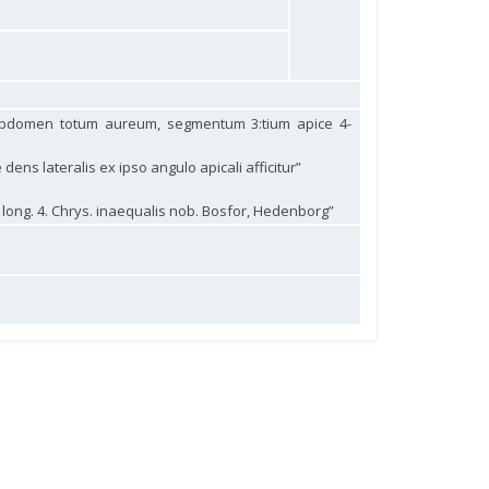
; abdomen totum aureum, segmentum 3:tium apice 4-
dens lateralis ex ipso angulo apicali afficitur”
. long. 4. Chrys. inaequalis nob. Bosfor, Hedenborg”