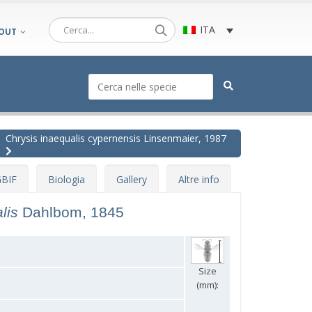
ITA
OUT
Chrysis inaequalis cypernensis Linsenmaier, 1987
BIF
Biologia
Gallery
Altre info
alis
Dahlbom, 1845
Size
(mm):