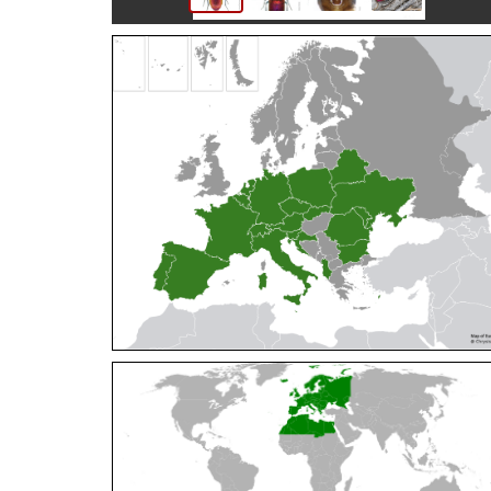
Cleptes orientalis
Dahlbom, 1854
Cleptes pallipes
Lepeletier, 1806
Cleptes parnassicus
Mocsáry, 1902
Cleptes pseudosulcatus
Móczár, 1968
Cleptes putoni
Buysson, 1886
Cleptes schmidti
Linsenmaier, 1986
Cleptes scutellaris
Mocsáry, 1889
Cleptes semiauratus
(Linnaeus, 1761)
Cleptes semicyaneus
Tournier, 1879
Cleptes splendidus
(Fabricius, 1794)
Cleptes triestensis
Móczár, 2000
[E]
Genus:
Elampus
Spinola,
1806
Elampus albipennis
(Mocsáry, 1889)
Elampus ambiguus
Dahlbom, 1845
Elampus bidens
(Förster, 1853)
Elampus cecchiniae
(Semenov, 1967)
Elampus constrictus
(Förster, 1853)
Elampus foveatus
(Mocsáry, 1914)
Elampus konowi
(Buysson, 1892)
Elampus panzeri
(Fabricius, 1804)
Elampus panzeri coeruleus
(Dahlbom, 1854)