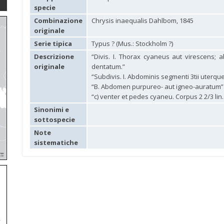
specie
Combinazione
Chrysis inaequalis Dahlbom, 1845
originale
Serie tipica
Typus ? (Mus.: Stockholm ?)
Descrizione
“Divis. I. Thorax cyaneus aut virescens
originale
dentatum.”
“Subdivis. I. Abdominis segmenti 3tii uterque 
“B. Abdomen purpureo- aut igneo-auratum”
“c) venter et pedes cyaneu. Corpus 2 2/3 lin
Sinonimi e
sottospecie
Note
sistematiche