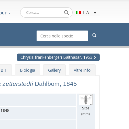
ITA
OUT
Chrysis frankenbergeri Balthasar, 1953
BIF
Biologia
Gallery
Altre info
 zetterstedti
Dahlbom, 1845
Size
 1845
(mm):