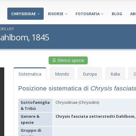
CHRYSIDIDAE
RISORSE
FOTOGRAFIA
BLOG
AB
IES LIST
 Dahlbom, 1845
☰ Elenco specie
Sistematica
Mondo
Europa
Italia
G
Posizione sistematica di
Chrysis fasciata
Sottofamiglia
Chrysidinae (Chrysidini)
& Tribù
Genere &
Chrysis fasciata zetterstedti Dahlbom,
specie
Gruppo di