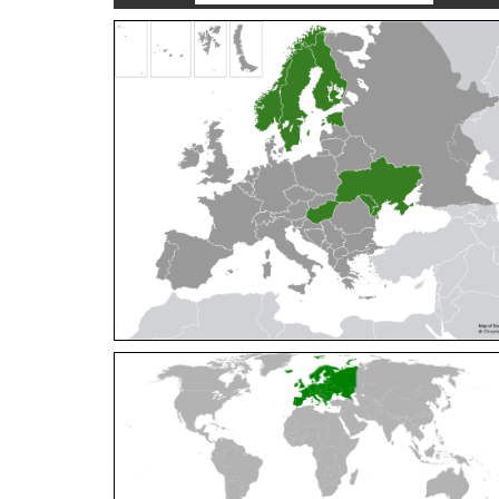
Cleptes orientalis
Dahlbom, 1854
Cleptes pallipes
Lepeletier, 1806
Cleptes parnassicus
Mocsáry, 1902
Cleptes pseudosulcatus
Móczár, 1968
Cleptes putoni
Buysson, 1886
Cleptes schmidti
Linsenmaier, 1986
Cleptes scutellaris
Mocsáry, 1889
Cleptes semiauratus
(Linnaeus, 1761)
Cleptes semicyaneus
Tournier, 1879
Cleptes splendidus
(Fabricius, 1794)
Cleptes triestensis
Móczár, 2000
[E]
Genus:
Elampus
Spinola,
1806
Elampus albipennis
(Mocsáry, 1889)
Elampus ambiguus
Dahlbom, 1845
Elampus bidens
(Förster, 1853)
Elampus cecchiniae
(Semenov, 1967)
Elampus constrictus
(Förster, 1853)
Elampus foveatus
(Mocsáry, 1914)
Elampus konowi
(Buysson, 1892)
Elampus panzeri
(Fabricius, 1804)
Elampus panzeri coeruleus
(Dahlbom, 1854)