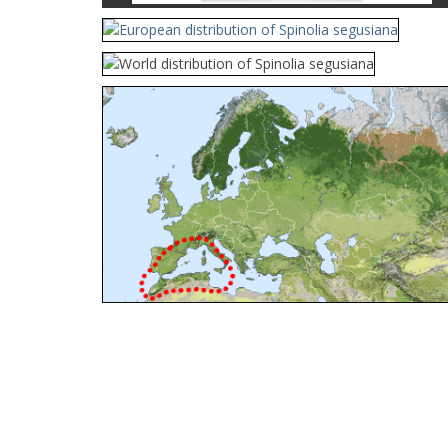
Cleptes orientalis
Dahlbom, 1854
Cleptes pallipes
Lepeletier, 1806
Cleptes parnassicus
Mocsáry, 1902
Cleptes pseudosulcatus
Móczár, 1968
Cleptes putoni
Buysson, 1886
Cleptes schmidti
Linsenmaier, 1986
Cleptes scutellaris
Mocsáry, 1889
Cleptes semiauratus
(Linnaeus, 1761)
Cleptes semicyaneus
Tournier, 1879
Cleptes splendidus
(Fabricius, 1794)
Cleptes triestensis
Móczár, 2000
[E]
Genus:
Elampus
Spinola,
1806
Elampus albipennis
(Mocsáry, 1889)
Elampus ambiguus
Dahlbom, 1845
Elampus bidens
(Förster, 1853)
Elampus cecchiniae
(Semenov, 1967)
Elampus constrictus
(Förster, 1853)
Elampus foveatus
(Mocsáry, 1914)
Elampus konowi
(Buysson, 1892)
Elampus panzeri
(Fabricius, 1804)
Elampus panzeri coeruleus
(Dahlbom, 1854)