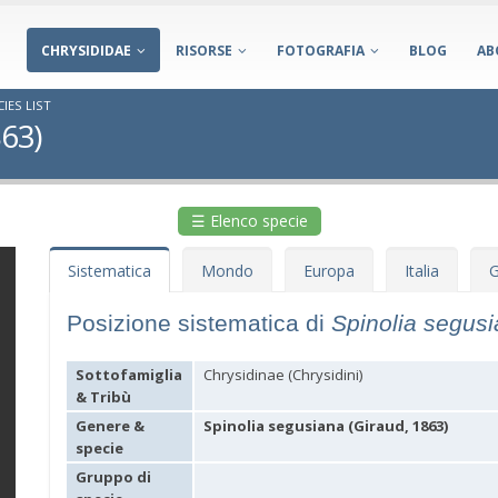
CHRYSIDIDAE
RISORSE
FOTOGRAFIA
BLOG
AB
IES LIST
863)
☰ Elenco specie
Sistematica
Mondo
Europa
Italia
G
Posizione sistematica di
Spinolia segus
Sottofamiglia
Chrysidinae (Chrysidini)
& Tribù
Genere &
Spinolia segusiana (Giraud, 1863)
specie
Gruppo di