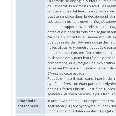
La femelle se distingue surtout du mâle p
peu et décrit un arc moins ouvert. Les organ
En suivant les tableaux synoptiques de
espèce se place dans la deuxième phalange
sub-section où se trouve la
Chrysis albipe
quelques rapports avec celle-ci est la
Chr
petite et a le bord du troisième segment a
J'ai pris six individus au moment où ils 
quelques nids de l'Odynère que je décris p
ne les ai pas vu y pénétrer, peut-être parce
autour de ces nids me font croire que ce n
qu'ils venaient y jouer leur rôle de parasite
circonstance, que, malgré une exploration 
retrouver l'Odynère qui avait vivement sti
Chrysis
de cette espèce.
Peut-être n'est-il pas sans intérêt de
Hyménoptères, l'un étant parmi les Odynèr
nos plus fortes Chrysis. C'est à peu |prè
spinipes F
. et son a parasite le plus fréquen
Sinonimi e
In Kimsey & Bohart (1990) lamprosoma Frst. 
sottospecie
segusiana (Gir.) are synonyms. In Rosa (200
population of the Italian western Alps (Alpi o