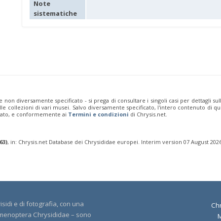
Note
sistematiche
e non diversamente specificato - si prega di consultare i singoli casi per dettagli s
 dalle collezioni di vari musei. Salvo diversamente specificato, l'intero contenuto d
rivato, e conformemente ai
Termini e condizioni
di Chrysis.net.
63)
, in: Chrysis.net Database dei Chrysididae europei. Interim version 07 August 202
sidi e di fotografia, con una
Chr
 Hymenoptera Chrysididae – sono