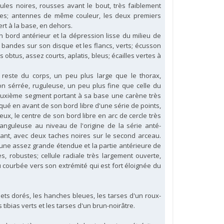
ules noires, rousses avant le bout, très faiblement
tres; antennes de même couleur, les deux premiers
ert à la base, en dehors.
n bord antérieur et la dépression lisse du milieu de
 bandes sur son disque et les flancs, verts; écusson
 obtus, assez courts, aplatis, bleus; écailles vertes à
este du corps, un peu plus large que le thorax,
 sérrée, ruguleuse, un peu plus fine que celle du
 deuxième segment portant à sa base une carène très
rqué en avant de son bord libre d'une série de points,
x, le centre de son bord libre en arc de cercle très
 anguleuse au niveau de l'origine de la série anté-
illant, avec deux taches noires sur le second arceau.
 une assez grande étendue et la partie antérieure de
s, robu­stes; cellule radiale très largement ouverte,
u courbée vers son extrémité qui est fort éloignée du
flets dorés, les hanches bleues, les tarses d'un roux-
 tibias verts et les tarses d'un brun-noirâtre.