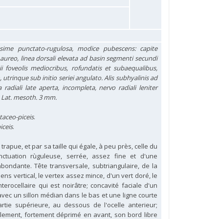
ssime punctato-rugulosa, modice pubescens: capite
aureo, linea dorsali elevata ad basin segmenti secundi
tii foveolis mediocribus, rofundatis et subaequalibus,
utrinque sub initio seriei angulato. Alis subhyalinis ad
 radiali late aperta, incompleta, nervo radiali leniter
 Lat. mesoth. 3 mm.
staceo-piceis
.
iceis
.
apue, et par sa taille qui égale, à peu près, celle du
ctuation rùguleuse, serrée, assez fine et d'une
ondante. Tête transversale, subtriangulaire, de la
ns vertical, le vertex assez mince, d'un vert doré, le
terocellaire qui est noirâtre; concavité faciale d'un
avec un sillon médian dans le bas et une ligne courte
tie supérieure, au dessous de l'ocelle anterieur;
salement, fortement déprimé en avant, son bord libre