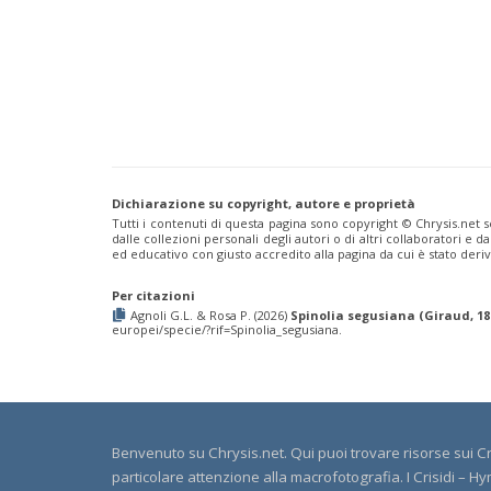
Hedychridium hungaricum
Móczár, 1964
Hedychridium hyalitarse
Perraudin, 1978
Hedychridium hybridum
Linsenmaier, 1959
Hedychridium ibericum
Linsenmaier, 1959
Hedychridium incrassatum
(Dahlbom, 1854)
Hedychridium incrassatum mavromoustakisi
Enslin, 1950
Hedychridium infans
Abeille, 1879
Hedychridium infans santschii
Trautmann, 1927
Hedychridium infantum
Linsenmaier, 1987
Hedychridium insequosum
Linsenmaier, 1959
Hedychridium insulare
Balthasar, 1952
Dichiarazione su copyright, autore e proprietà
Hedychridium irregulare
Linsenmaier, 1959
Tutti i contenuti di questa pagina sono copyright ©️ Chrysis.net s
dalle collezioni personali degli autori o di altri collaboratori e
Hedychridium jazygicum
Móczár, 1964
ed educativo con giusto accredito alla pagina da cui è stato de
Hedychridium jucundum
Mocsáry, 1889
Hedychridium krajniki
Balthasar, 1946
Per citazioni
Hedychridium lampas
Christ, 1790
Agnoli G.L. & Rosa P. (2026)
Spinolia segusiana (Giraud, 18
Hedychridium lampas austeritatum
Linsenmaier, 1997
europei/specie/?rif=Spinolia_segusiana.
Hedychridium lampas cypriacum
Balthasar, 1953
Hedychridium maculisternum
Arens, 2011
Hedychridium maculiventre
Linsenmaier, 1959
Hedychridium marteni
Linsenmaier, 1951
Hedychridium mediocrum
Linsenmaier, 1987
Hedychridium minutissimum
Mercet, 1915
Benvenuto su Chrysis.net. Qui puoi trovare risorse sui Cri
Hedychridium monochroum
Buysson, 1888
particolare attenzione alla macrofotografia. I Crisidi –
Hedychridium moricei
Buysson, 1904