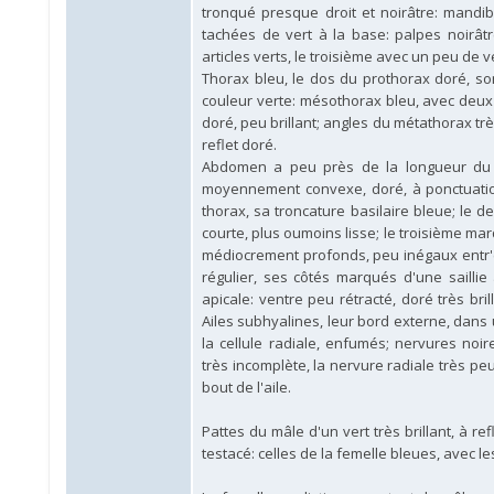
tronqué presque droit et noirâtre: mandib
tachées de vert à la base: palpes noirâ
articles verts, le troisième avec un peu de v
Thorax bleu, le dos du prothorax doré, so
couleur verte: mésothorax bleu, avec deux
doré, peu brillant; angles du métathorax très
reflet doré.
Abdomen a peu près de la longueur du r
moyennement convexe, doré, à ponctuation
thorax, sa troncature basilaire bleue; le
courte, plus oumoins lisse; le troisième ma
médiocrement profonds, peu inégaux entr'eu
régulier, ses côtés marqués d'une saillie
apicale: ventre peu rétracté, doré très br
Ailes subhyalines, leur bord externe, dans
la cellule radiale, enfumés; nervures noire
très incomplète, la nervure radiale très pe
bout de l'aile.
Pattes du mâle d'un vert très brillant, à re
testacé: celles de la femelle bleues, avec les