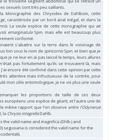
ar le troisième segment abdominal qui se rétrécit un
es sexuels sont très peu saillants.
 la Monographie des Chrysides de Dahlbom, cette
, caractérisée par un bord anal inégal, et dans la
nnis
. La seule espèce de cette monographie qui ait
ysis emarginatula
Spin. mais elle est beaucoup plus
utrement conformé.
venaient s'abattre sur la terre dans le voisinage de
lus loin sous le nom de
spiricornis
Spin. et bien que je
que je ne leur en ai pas laissé le temps, leurs allures
'était pas fortuitement qu'ils se trouvaient là, mais
. J'ai encore été confirmé dans cette opinion par cette
très attentive mais infructueuse de la contrée, pour
mulé mon zèle entomologique, je ne vis plus une seule
 remarquer les proportions de taille de ces deux
es européens une espèce de géant, et l'autre une de
s le même rapport que l'on observe entre
l'Odynerue
t, la
Chrysis integrella
Dahlb.
is the valid name and magnifica (Dhlb.) and
3) segusiana is considered the valid name for the
ccidentali).