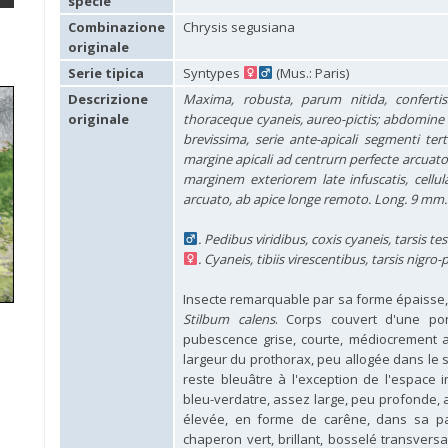
specie
Combinazione
Chrysis segusiana
originale
Serie tipica
Syntypes
(Mus.: Paris)
Descrizione
Maxima, robusta, parum nitida, conferti
originale
thoraceque cyaneis, aureo-pictis; abdomine 
brevissima, serie ante-apicali segmenti ter
margine apicali ad centrurn perfecte arcuato, 
marginem exteriorem late infuscatis, cellula
arcuato, ab apice longe remoto. Long. 9 mm.
. Pedibus viridibus, coxis cyaneis, tarsis te
. Cyaneis, tibiis virescentibus, tarsis nigro-p
Insecte remarquable par sa forme épaisse, tr
Stilbum calens
. Corps couvert d'une pon
pubescence grise, courte, médiocrement ab
largeur du prothorax, peu allogée dans le se
reste bleuâtre à l'exception de l'espace in
bleu-verdatre, assez large, peu profonde, 
élevée, en forme de carêne, dans sa par
chaperon vert, brillant, bosselé transver