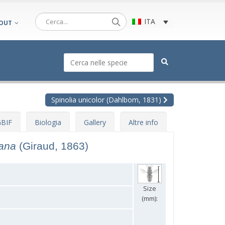
ITA
OUT
Spinolia unicolor (Dahlbom, 1831)
BIF
Biologia
Gallery
Altre info
iana
(Giraud, 1863)
Size
(mm):