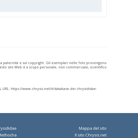
ulla paternità e sul copyright. Gli esemplari nelle foto provengono
i questo sito Web è a scopo personale, non commerciale, scientifico
6, URL: https://www.chrysis.net/it/database-dei-chrysididae-
ysididae
Mappa del sito
Methocha
Il sito Chrysis.net