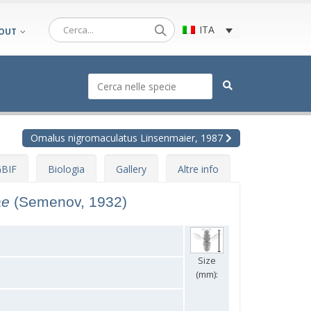
ITA
OUT
Omalus nigromaculatus Linsenmaier, 1987
BIF
Biologia
Gallery
Altre info
ae
(Semenov, 1932)
Size
(mm):