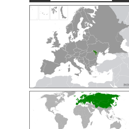
Cleptes orientalis
Dahlbom, 1854
Cleptes pallipes
Lepeletier, 1806
Cleptes parnassicus
Mocsáry, 1902
Cleptes pseudosulcatus
Móczár, 1968
Cleptes putoni
Buysson, 1886
Cleptes schmidti
Linsenmaier, 1986
Cleptes scutellaris
Mocsáry, 1889
Cleptes semiauratus
(Linnaeus, 1761)
Cleptes semicyaneus
Tournier, 1879
Cleptes splendidus
(Fabricius, 1794)
Cleptes triestensis
Móczár, 2000
[E]
Genus:
Elampus
Spinola,
1806
Elampus albipennis
(Mocsáry, 1889)
Elampus ambiguus
Dahlbom, 1845
Elampus bidens
(Förster, 1853)
Elampus cecchiniae
(Semenov, 1967)
Elampus constrictus
(Förster, 1853)
Elampus foveatus
(Mocsáry, 1914)
Elampus konowi
(Buysson, 1892)
Elampus panzeri
(Fabricius, 1804)
Elampus panzeri coeruleus
(Dahlbom, 1854)