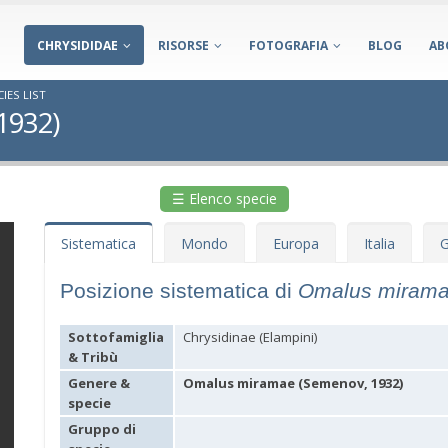
CHRYSIDIDAE
RISORSE
FOTOGRAFIA
BLOG
AB
IES LIST
1932)
☰ Elenco specie
Sistematica
Mondo
Europa
Italia
G
Posizione sistematica di
Omalus miram
Sottofamiglia
Chrysidinae (Elampini)
& Tribù
Genere &
Omalus miramae (Semenov, 1932)
specie
Gruppo di