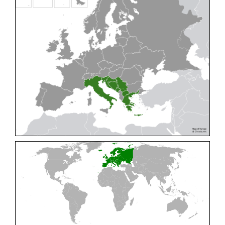
Cleptes pallipes
Lepeletier, 1806
Cleptes parnassicus
Mocsáry, 1902
Cleptes pseudosulcatus
Móczár, 1968
Cleptes putoni
Buysson, 1886
Cleptes schmidti
Linsenmaier, 1986
Cleptes scutellaris
Mocsáry, 1889
Cleptes semiauratus
(Linnaeus, 1761)
Cleptes semicyaneus
Tournier, 1879
Cleptes splendidus
(Fabricius, 1794)
Cleptes triestensis
Móczár, 2000
[E]
Genus:
Elampus
Spinola,
1806
Elampus albipennis
(Mocsáry, 1889)
Elampus ambiguus
Dahlbom, 1845
Elampus bidens
(Förster, 1853)
Elampus cecchiniae
(Semenov, 1967)
Elampus constrictus
(Förster, 1853)
Elampus foveatus
(Mocsáry, 1914)
Elampus konowi
(Buysson, 1892)
Elampus panzeri
(Fabricius, 1804)
Elampus panzeri coeruleus
(Dahlbom, 1854)
Elampus petri
(Semenov, 1967)
Elampus pyrosomus
(Förster, 1853)