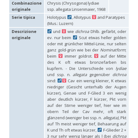
Hedychridium carmelitanum
Mercet, 1915
Combinazione
Chrysis (Chrysogona) lydiae
Hedychridium caucasium irregulare
Linsenmaier, 1959
originale
ssp. allegata Linsenmaier, 1968
Hedychridium chloropygum
Buysson, 1888
Serie tipica
Holotypus
, Allotypus
and Paratypes
Hedychridium chloropygum densum
Linsenmaier, 1959
(Mus.: Luzern)
Hedychridium chloropygum spatium
Linsenmaier, 1959
Hedychridium coriaceum
(Dahlbom, 1854)
Descrizione
und
wie
dichroa
Dhlb. gefärbt, oder
Hedychridium creetense
Linsenmaier, 1959
originale
ev. nur beim
Scut etwas heller golden
Hedychridium cupratum
(Dahlbom, 1854)
oder mit grünlicher Mittel-Linie, nur selten
Hedychridium cupreum
(Dahlbom, 1845)
ganz gold-grün wie bei der
Nominatform
;
Hedychridium cupritibiale
Linsenmaier, 1987
beim
immer goldrot.
auf der Mitte
Hedychridium dismorphum
Linsenmaier, 1959
des K oft etwas bronzefarben bis
Hedychridium dubium
Mercet, 1904
kupfern. - Die Unterschiede von
lydiae
Hedychridium elegantulum
Buysson, 1887
und ssp. n.
allegata
gegenüber
dichroa
Hedychridium elegantulum peloponnense
Linsenmaier, 1968
Hedychridium etnaense
Linsenmaier, 1968
[E]
sind:
Cav ein wenig kleiner, K etwas
Hedychridium etruscum
Strumia, 2003
[E]
niedriger (Gesicht unterhalb der Augen
Hedychridium extraneum
Linsenmaier, 1993
kürzer), Genae und F-Glied 3 ein wenig
Hedychridium femoratum
(Dahlbom, 1854)
aber deutlich kürzer, F kürzer, Pkt vorn
Hedychridium foveofaciale
Arens, 2010
auf der Stirne weniger tief, hier wie im
Hedychridium franciscanum
Linsenmaier, 1987
obern Teil der Cav mehr, oft stark
Hedychridium gratiosum
Abeille, 1878
glänzend (weniger bei ssp. n.
allegata)
, Pkt
Hedychridium heliophium
Buysson, 1887
auf Th meist weniger tief, Behaarung auf
Hedychridium homeopathicum
Abeille, 1879
K und Th oft etwas kürzer,
F-Glieder 2 +
Hedychridium hungaricum
Móczár, 1964
Hedychridium hyalitarse
Perraudin, 1978
3 nur sehr wenig länger als l (bei
dichroa