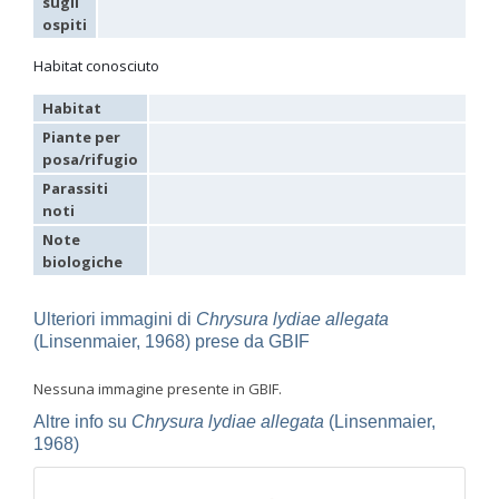
sugli
Omalus
ospiti
Panzer,
1801
Habitat conosciuto
Omalus aeneus
(Fabricius, 1787)
Omalus aeneus chevrieri
Tournier, 1877
Habitat
Omalus aeneus japonicus
(Bischoff, 1910)
Piante per
Omalus aeneus puncticollis
Mocsáry, 1887
posa/rifugio
Omalus biaccinctus
(Buysson, 1893)
Omalus chlorosomus mallorcanus
Linsenmaier, 1959
Parassiti
Omalus magrettii
(Buysson, 1890)
noti
Omalus miramae
(Semenov, 1932)
Note
Omalus nigromaculatus
Linsenmaier, 1987
biologiche
Omalus politus
(Buysson, 1887)
Omalus zarudnyi
(Semenov, 1932)
Genus:
Ulteriori immagini di
Chrysura lydiae allegata
Chrysellampus
(Linsenmaier, 1968) prese da GBIF
Semenov,
1932
Nessuna immagine presente in GBIF.
Chrysellampus pici
(Buysson, 1900)
Chrysellampus sculpticollis
(Abeille, 1878)
Altre info su
Chrysura lydiae allegata
(Linsenmaier,
Genus:
1968)
Philoctetes
Abeille,
1879