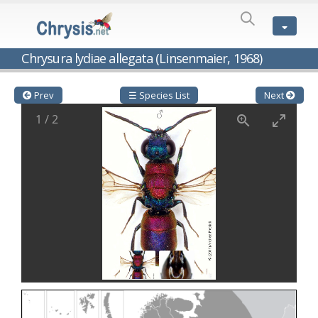
SPECIES
LIST
Genus:
Chrysura lydiae allegata (Linsenmaier, 1968)
Cleptes
Latreille,
1802
Prev
☰ Species List
Next
Cleptes aerosus
Förster, 1853
1
/
2
Cleptes afer
Lucas, 1849
Cleptes cavernalis
Móczár, 1968
Cleptes femoralis
Mocsáry, 1889
Cleptes graecus
Móczár, 2001
Cleptes hungaricus
Móczár, 2009
Cleptes ignitus
(Fabricius, 1787)
Cleptes jungeri
Linsenmaier, 1994
Cleptes maculatus
Linsenmaier, 1968
Cleptes mocsaryi
Semenow, 1891
Cleptes moczari
Linsenmaier, 1968
Cleptes nigritus
Mercet, 1904
Cleptes nigritus rhodosensis
Móczár, 2000
Cleptes nitidulus
(Fabricius, 1793)
Cleptes nyonensis
Móczár, 1997
Cleptes obsoletus
Semenov, 1891
Cleptes orientalis
Dahlbom, 1854