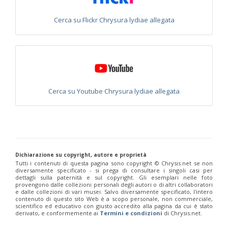
Euchroeus purpuratus
Fabricius, 1787
Genus:
Cerca su Flickr Chrysura lydiae allegata
Chrysidea
Bischoff,
1913
Chrysidea asensioi
Mingo, 1985
Chrysidea disclusa
(Linsenmaier, 1959)
Chrysidea persica
(Radoszkovski, 1881)
Chrysidea pumila
(Klug, 1845)
Chrysidea pumila disclusa
(Linsenmaier, 1959)
Cerca su Youtube Chrysura lydiae allegata
Genus:
Chrysis
Linnaeus,
1761
Chrysis adipata
Linsenmaier, 1997
Chrysis aestiva
Dahlbom, 1854
Dichiarazione su copyright, autore e proprietà
Chrysis albanica
Trautmann, 1927
Tutti i contenuti di questa pagina sono copyright ©️ Chrysis.net se non
Chrysis amasina
Mocsáry, 1889
diversamente specificato - si prega di consultare i singoli casi per
Chrysis ambigua
Radoszkowski, 1891
dettagli sulla paternità e sul copyright. Gli esemplari nelle foto
Chrysis analis
Spinola, 1808
provengono dalle collezioni personali degli autori o di altri collaboratori
e dalle collezioni di vari musei. Salvo diversamente specificato, l'intero
Chrysis angolensis
Radoszkowski, 1881
contenuto di questo sito Web è a scopo personale, non commerciale,
Chrysis angustifrons
Abeille, 1878
scientifico ed educativo con giusto accredito alla pagina da cui è stato
Chrysis angustula
Schenck, 1856
derivato, e conformemente ai
Termini e condizioni
di Chrysis.net.
Chrysis angustula alpina
Niehuis, 2000