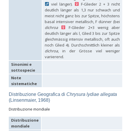
Hedychridium hybridum
Linsenmaier, 1959
viel länger).
F-Glieder 2 + 3 nicht
Hedychridium ibericum
Linsenmaier, 1959
deutlich länger als 1,3 nur schwach und
Hedychridium incrassatum
(Dahlbom, 1854)
meist nicht ganz bis zur Spitze, höchstens
Hedychridium incrassatum mavromoustakisi
Enslin, 1950
basal intensiver metallisch, F dünner (bei
Hedychridium infans
Abeille, 1879
dichroa
F-Glieder 2+3 wenig aber
Hedychridium infans santschii
Trautmann, 1927
deutlich länger als l, Glied 3 bis zur Spitze
Hedychridium infantum
Linsenmaier, 1987
gleichmässig intensiv metallisch, oft auch
Hedychridium insequosum
Linsenmaier, 1959
noch Glied 4). Durchschnittlich kleiner als
Hedychridium insulare
Balthasar, 1952
Hedychridium irregulare
Linsenmaier, 1959
dichroa
, in der Grösse viel weniger
Hedychridium jazygicum
Móczár, 1964
variierend.
Hedychridium jucundum
Mocsáry, 1889
Sinonimi e
Hedychridium krajniki
Balthasar, 1946
sottospecie
Hedychridium lampas
Christ, 1790
Hedychridium lampas austeritatum
Linsenmaier, 1997
Note
Hedychridium lampas cypriacum
Balthasar, 1953
sistematiche
Hedychridium maculisternum
Arens, 2011
Hedychridium maculiventre
Linsenmaier, 1959
Distribuzione Geografica di
Chrysura lydiae allegata
Hedychridium marteni
Linsenmaier, 1951
(Linsenmaier, 1968)
Hedychridium mediocrum
Linsenmaier, 1987
Hedychridium minutissimum
Mercet, 1915
Distribuzione mondiale
Hedychridium monochroum
Buysson, 1888
Hedychridium moricei
Buysson, 1904
Distribuzione
Hedychridium moricei davydovi
Semenov, 1967
mondiale
Hedychridium mosadunense
Lefeber, 1986