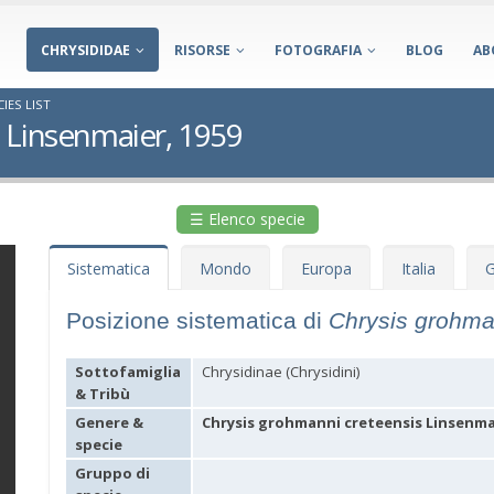
CHRYSIDIDAE
RISORSE
FOTOGRAFIA
BLOG
AB
IES LIST
 Linsenmaier, 1959
☰ Elenco specie
Sistematica
Mondo
Europa
Italia
G
Posizione sistematica di
Chrysis grohma
Sottofamiglia
Chrysidinae (Chrysidini)
& Tribù
Genere &
Chrysis grohmanni creteensis Linsenmai
specie
Gruppo di