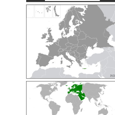
Cleptes orientalis
Dahlbom, 1854
Cleptes pallipes
Lepeletier, 1806
Cleptes parnassicus
Mocsáry, 1902
Cleptes pseudosulcatus
Móczár, 1968
Cleptes putoni
Buysson, 1886
Cleptes schmidti
Linsenmaier, 1986
Cleptes scutellaris
Mocsáry, 1889
Cleptes semiauratus
(Linnaeus, 1761)
Cleptes semicyaneus
Tournier, 1879
Cleptes splendidus
(Fabricius, 1794)
Cleptes triestensis
Móczár, 2000
[E]
Genus:
Elampus
Spinola,
1806
Elampus albipennis
(Mocsáry, 1889)
Elampus ambiguus
Dahlbom, 1845
Elampus bidens
(Förster, 1853)
Elampus cecchiniae
(Semenov, 1967)
Elampus constrictus
(Förster, 1853)
Elampus foveatus
(Mocsáry, 1914)
Elampus konowi
(Buysson, 1892)
Elampus panzeri
(Fabricius, 1804)
Elampus panzeri coeruleus
(Dahlbom, 1854)