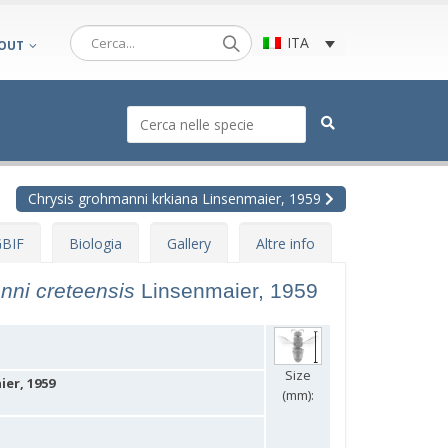
ITA
OUT
Chrysis grohmanni krkiana Linsenmaier, 1959
BIF
Biologia
Gallery
Altre info
nni creteensis
Linsenmaier, 1959
Size
er, 1959
(mm):