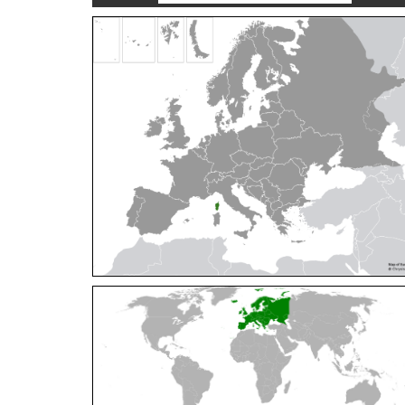
Cleptes orientalis
Dahlbom, 1854
Cleptes pallipes
Lepeletier, 1806
Cleptes parnassicus
Mocsáry, 1902
Cleptes pseudosulcatus
Móczár, 1968
Cleptes putoni
Buysson, 1886
Cleptes schmidti
Linsenmaier, 1986
Cleptes scutellaris
Mocsáry, 1889
Cleptes semiauratus
(Linnaeus, 1761)
Cleptes semicyaneus
Tournier, 1879
Cleptes splendidus
(Fabricius, 1794)
Cleptes triestensis
Móczár, 2000
[E]
Genus:
Elampus
Spinola,
1806
Elampus albipennis
(Mocsáry, 1889)
Elampus ambiguus
Dahlbom, 1845
Elampus bidens
(Förster, 1853)
Elampus cecchiniae
(Semenov, 1967)
Elampus constrictus
(Förster, 1853)
Elampus foveatus
(Mocsáry, 1914)
Elampus konowi
(Buysson, 1892)
Elampus panzeri
(Fabricius, 1804)
Elampus panzeri coeruleus
(Dahlbom, 1854)