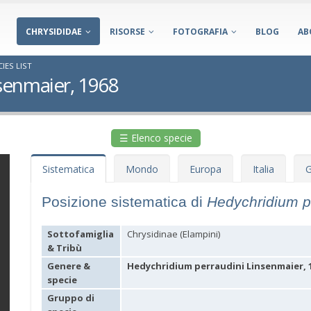
CHRYSIDIDAE
RISORSE
FOTOGRAFIA
BLOG
AB
IES LIST
senmaier, 1968
☰ Elenco specie
Sistematica
Mondo
Europa
Italia
G
Posizione sistematica di
Hedychridium p
Sottofamiglia
Chrysidinae (Elampini)
& Tribù
Genere &
Hedychridium perraudini Linsenmaier, 
specie
Gruppo di