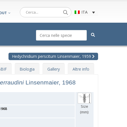
ITA
OUT
Hedychridium perscitum Linsenmaier, 1959
BIF
Biologia
Gallery
Altre info
erraudini
Linsenmaier, 1968
Size
1968
(mm):