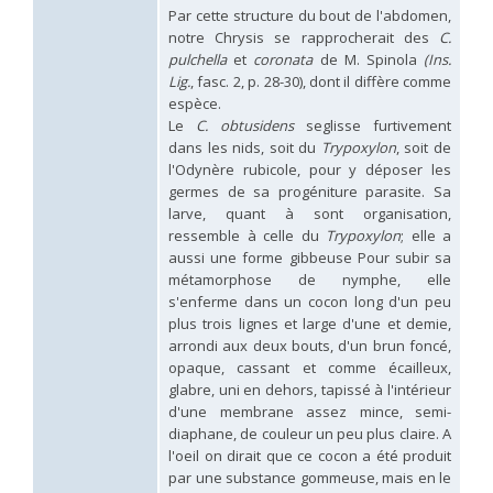
Hedychridium hybridum
Linsenmaier, 1959
Par cette structure du bout de l'abdomen,
Hedychridium ibericum
Linsenmaier, 1959
notre Chrysis se rapprocherait des
C.
Hedychridium incrassatum
(Dahlbom, 1854)
pulchella
et
coronata
de M. Spinola
(Ins.
Hedychridium incrassatum mavromoustakisi
Enslin, 1950
Lig.
, fasc. 2, p. 28-30), dont il diffère comme
Hedychridium infans
Abeille, 1879
espèce.
Hedychridium infans santschii
Trautmann, 1927
Le
C. obtusidens
seglisse furtivement
Hedychridium infantum
Linsenmaier, 1987
dans les nids, soit du
Trypoxylon
, soit de
Hedychridium insequosum
Linsenmaier, 1959
l'Odynère rubicole, pour y déposer les
Hedychridium insulare
Balthasar, 1952
Hedychridium irregulare
Linsenmaier, 1959
germes de sa progéniture parasite. Sa
Hedychridium jazygicum
Móczár, 1964
larve, quant à sont organisation,
Hedychridium jucundum
Mocsáry, 1889
ressemble à celle du
Trypoxylon
; elle a
Hedychridium krajniki
Balthasar, 1946
aussi une forme gibbeuse Pour subir sa
Hedychridium lampas
Christ, 1790
métamorphose de nymphe, elle
Hedychridium lampas austeritatum
Linsenmaier, 1997
s'enferme dans un cocon long d'un peu
Hedychridium lampas cypriacum
Balthasar, 1953
plus trois lignes et large d'une et demie,
Hedychridium maculisternum
Arens, 2011
arrondi aux deux bouts, d'un brun foncé,
Hedychridium maculiventre
Linsenmaier, 1959
opaque, cassant et comme écailleux,
Hedychridium marteni
Linsenmaier, 1951
Hedychridium mediocrum
Linsenmaier, 1987
glabre, uni en dehors, tapissé à l'intérieur
Hedychridium minutissimum
Mercet, 1915
d'une membrane assez mince, semi-
Hedychridium monochroum
Buysson, 1888
diaphane, de couleur un peu plus claire. A
Hedychridium moricei
Buysson, 1904
l'oeil on dirait que ce cocon a été produit
Hedychridium moricei davydovi
Semenov, 1967
par une substance gommeuse, mais en le
Hedychridium mosadunense
Lefeber, 1986