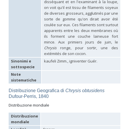
disséquant et en l'examinant à la loupe,
Hedychridium palestinense
Balthasar, 1953
on voit qu'il est tissu de filaments soyeux
Hedychridium parkanense
Balthasar, 1946
de diverses grosseurs, agglutinés par une
Hedychridium perpunctatum
Balthasar, 1953
sorte de gomme qu'on dirait avoir été
Hedychridium perraudini
Linsenmaier, 1968
Hedychridium perscitum
Linsenmaier, 1959
coulée sur eux. Ces filaments sont surtout
Hedychridium placare
Linsenmaier, 1968
apparents entre les deux membranes où
Hedychridium plagiatum
(Mocsáry, 1883)
ils forment une couche laineuse fort
Hedychridium pseudoroseum
Linsenmaier, 1959
mince. Aux primiers jours de juin, le
Hedychridium purpurascens
(Dahlbom, 1854)
Chrysis
ronge, pour sortir, une des
Hedychridium reticulatum
Abeille, 1879
extémités de son cocon.
Hedychridium rhodojanthinum
Enslin, 1939
Hedychridium roseum
(Rossi, 1790)
Sinonimi e
kaufeli Zimm., igniventer Guér.
Hedychridium roseum caputaureum
Trautmann, 1919
sottospecie
Hedychridium roseum nanum
Chevrier, 1870
Note
Hedychridium rossicum
Semenov-Tian-Shanskij
sistematiche
Hedychridium sardinum
Linsenmaier, 1997
[E]
Hedychridium sculpturatissimum
Linsenmaier, 1959
Distribuzione Geografica di
Chrysis obtusidens
Hedychridium sculpturatum
(Abeille, 1877)
Dufour-Perris, 1840
Hedychridium scutellare
(Tournier, 1878)
Hedychridium scutellare sardiniense
Linsenmaier, 1959
[E]
Distribuzione mondiale
Hedychridium semiluteum
Linsenmaier, 1959
Hedychridium sevillanum
Linsenmaier, 1968
Distribuzione
Hedychridium subroseum
Linsenmaier, 1959
mondiale
Hedychridium subroseum prochloropygum
Linsenmaier, 1959
Hedychridium tenerifense
Linsenmaier, 1968