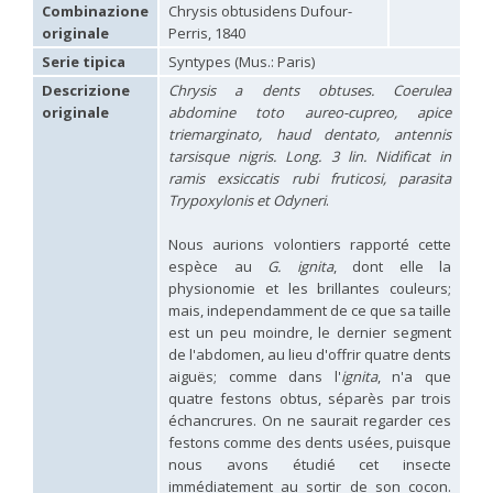
Hedychridium carmelitanum
Mercet, 1915
Combinazione
Chrysis obtusidens Dufour-
Hedychridium caucasium irregulare
Linsenmaier, 1959
originale
Perris, 1840
Hedychridium chloropygum
Buysson, 1888
Serie tipica
Syntypes (Mus.: Paris)
Hedychridium chloropygum densum
Linsenmaier, 1959
Hedychridium chloropygum spatium
Linsenmaier, 1959
Descrizione
Chrysis a dents obtuses. Coerulea
Hedychridium coriaceum
(Dahlbom, 1854)
originale
abdomine toto aureo-cupreo, apice
Hedychridium creetense
Linsenmaier, 1959
triemarginato, haud dentato, antennis
Hedychridium cupratum
(Dahlbom, 1854)
tarsisque nigris. Long. 3 lin. Nidificat in
Hedychridium cupreum
(Dahlbom, 1845)
ramis exsiccatis rubi fruticosi, parasita
Hedychridium cupritibiale
Linsenmaier, 1987
Trypoxylonis et Odyneri
.
Hedychridium dismorphum
Linsenmaier, 1959
Hedychridium dubium
Mercet, 1904
Nous aurions volontiers rapporté cette
Hedychridium elegantulum
Buysson, 1887
espèce au
G. ignita
, dont elle la
Hedychridium elegantulum peloponnense
Linsenmaier, 1968
Hedychridium etnaense
Linsenmaier, 1968
[E]
physionomie et les brillantes couleurs;
Hedychridium etruscum
Strumia, 2003
[E]
mais, independamment de ce que sa taille
Hedychridium extraneum
Linsenmaier, 1993
est un peu moindre, le dernier segment
Hedychridium femoratum
(Dahlbom, 1854)
de l'abdomen, au lieu d'offrir quatre dents
Hedychridium foveofaciale
Arens, 2010
aiguës; comme dans l'
ignita
, n'a que
Hedychridium franciscanum
Linsenmaier, 1987
quatre festons obtus, séparès par trois
Hedychridium gratiosum
Abeille, 1878
échancrures. On ne saurait regarder ces
Hedychridium heliophium
Buysson, 1887
festons comme des dents usées, puisque
Hedychridium homeopathicum
Abeille, 1879
nous avons étudié cet insecte
Hedychridium hungaricum
Móczár, 1964
Hedychridium hyalitarse
Perraudin, 1978
immédiatement au sortir de son cocon.