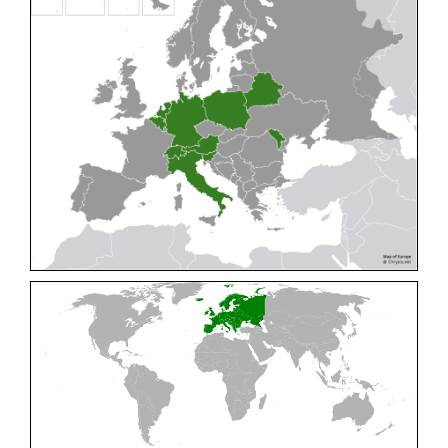
Cleptes pallipes
Lepeletier, 1806
Cleptes parnassicus
Mocsáry, 1902
Cleptes pseudosulcatus
Móczár, 1968
Cleptes putoni
Buysson, 1886
Cleptes schmidti
Linsenmaier, 1986
Cleptes scutellaris
Mocsáry, 1889
Cleptes semiauratus
(Linnaeus, 1761)
Cleptes semicyaneus
Tournier, 1879
Cleptes splendidus
(Fabricius, 1794)
Cleptes triestensis
Móczár, 2000
[E]
Genus:
Elampus
Spinola,
1806
Elampus albipennis
(Mocsáry, 1889)
Elampus ambiguus
Dahlbom, 1845
Elampus bidens
(Förster, 1853)
Elampus cecchiniae
(Semenov, 1967)
Elampus constrictus
(Förster, 1853)
Elampus foveatus
(Mocsáry, 1914)
Elampus konowi
(Buysson, 1892)
Elampus panzeri
(Fabricius, 1804)
Elampus panzeri coeruleus
(Dahlbom, 1854)
Elampus petri
(Semenov, 1967)
Elampus pyrosomus
(Förster, 1853)