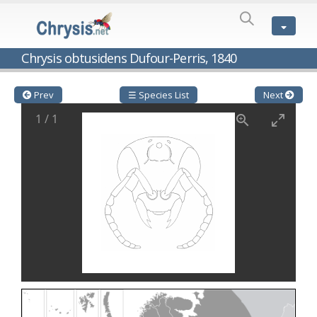
SPECIES
LIST
Genus:
Chrysis obtusidens Dufour-Perris, 1840
Cleptes
Latreille,
1802
Prev
☰ Species List
Next
Cleptes aerosus
Förster, 1853
1
/
1
Cleptes afer
Lucas, 1849
Cleptes cavernalis
Móczár, 1968
Cleptes femoralis
Mocsáry, 1889
Cleptes graecus
Móczár, 2001
Cleptes hungaricus
Móczár, 2009
Cleptes ignitus
(Fabricius, 1787)
Cleptes jungeri
Linsenmaier, 1994
Cleptes maculatus
Linsenmaier, 1968
Cleptes mocsaryi
Semenow, 1891
Cleptes moczari
Linsenmaier, 1968
Cleptes nigritus
Mercet, 1904
Cleptes nigritus rhodosensis
Móczár, 2000
Cleptes nitidulus
(Fabricius, 1793)
Cleptes nyonensis
Móczár, 1997
Cleptes obsoletus
Semenov, 1891
Cleptes orientalis
Dahlbom, 1854