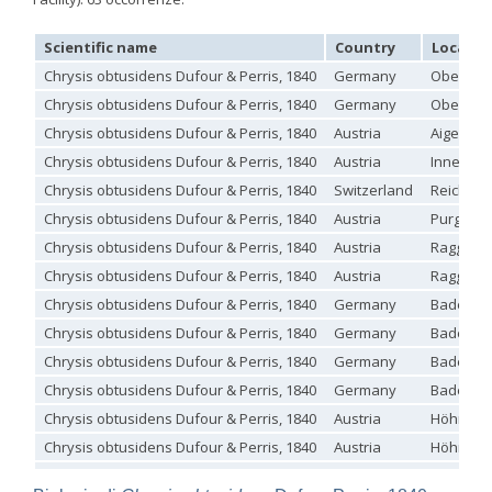
Omalus
Panzer,
Scientific name
Country
Locality
1801
Chrysis obtusidens Dufour & Perris, 1840
Germany
Oberspre
Omalus aeneus
(Fabricius, 1787)
Omalus aeneus chevrieri
Tournier, 1877
Chrysis obtusidens Dufour & Perris, 1840
Germany
Oberspre
Omalus aeneus japonicus
(Bischoff, 1910)
Chrysis obtusidens Dufour & Perris, 1840
Austria
Aigen b. 
Omalus aeneus puncticollis
Mocsáry, 1887
Omalus biaccinctus
(Buysson, 1893)
Chrysis obtusidens Dufour & Perris, 1840
Austria
Innerbre
Omalus chlorosomus mallorcanus
Linsenmaier, 1959
Chrysis obtusidens Dufour & Perris, 1840
Switzerland
Reichen
Omalus magrettii
(Buysson, 1890)
Chrysis obtusidens Dufour & Perris, 1840
Austria
Purgstall 
Omalus miramae
(Semenov, 1932)
Omalus nigromaculatus
Linsenmaier, 1987
Chrysis obtusidens Dufour & Perris, 1840
Austria
Raggal
Omalus politus
(Buysson, 1887)
Chrysis obtusidens Dufour & Perris, 1840
Austria
Raggal
Omalus zarudnyi
(Semenov, 1932)
Genus:
Chrysis obtusidens Dufour & Perris, 1840
Germany
Baden-Wü
Chrysellampus
Chrysis obtusidens Dufour & Perris, 1840
Germany
Baden-Wü
Semenov,
Chrysis obtusidens Dufour & Perris, 1840
Germany
Baden-Wü
1932
Chrysellampus pici
(Buysson, 1900)
Chrysis obtusidens Dufour & Perris, 1840
Germany
Baden-Wü
Chrysellampus sculpticollis
(Abeille, 1878)
Chrysis obtusidens Dufour & Perris, 1840
Austria
Höhnhar
Genus:
Chrysis obtusidens Dufour & Perris, 1840
Austria
Höhnhar
Philoctetes
Abeille,
Chrysis obtusidens Dufour & Perris, 1840
Austria
Franzl im
1879