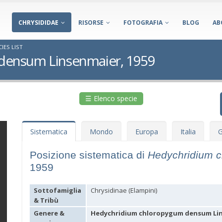
CHRYSIDIDAE
RISORSE
FOTOGRAFIA
BLOG
AB
IES LIST
densum Linsenmaier, 1959
☰ Elenco specie
Sistematica
Mondo
Europa
Italia
G
Posizione sistematica di
Hedychridium 
1959
Sottofamiglia
Chrysidinae (Elampini)
& Tribù
Genere &
Hedychridium chloropygum densum Lin