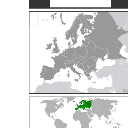
Cleptes orientalis
Dahlbom, 1854
Cleptes pallipes
Lepeletier, 1806
Cleptes parnassicus
Mocsáry, 1902
Cleptes pseudosulcatus
Móczár, 1968
Cleptes putoni
Buysson, 1886
Cleptes schmidti
Linsenmaier, 1986
Cleptes scutellaris
Mocsáry, 1889
Cleptes semiauratus
(Linnaeus, 1761)
Cleptes semicyaneus
Tournier, 1879
Cleptes splendidus
(Fabricius, 1794)
Cleptes triestensis
Móczár, 2000
[E]
Genus:
Elampus
Spinola,
1806
Elampus albipennis
(Mocsáry, 1889)
Elampus ambiguus
Dahlbom, 1845
Elampus bidens
(Förster, 1853)
Elampus cecchiniae
(Semenov, 1967)
Elampus constrictus
(Förster, 1853)
Elampus foveatus
(Mocsáry, 1914)
Elampus konowi
(Buysson, 1892)
Elampus panzeri
(Fabricius, 1804)
Elampus panzeri coeruleus
(Dahlbom, 1854)