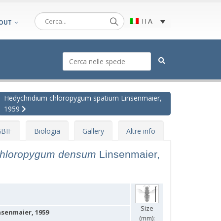
ITA
OUT
Hedychridium chloropygum spatium Linsenmaier,
1959
BIF
Biologia
Gallery
Altre info
chloropygum densum
Linsenmaier,
Size
senmaier, 1959
(mm):