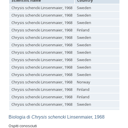
Scientific name
Country
Holopyga ignicollis
Dahlbom, 1854
Chrysis schencki Linsenmaier, 1968
Sweden
Holopyga ignicollis granadana
Linsenmaier, 1968
Holopyga ignicollis padri
Linsenmaier, 1968
Chrysis schencki Linsenmaier, 1968
Sweden
Holopyga impressopunctata
Arens, 2004
Chrysis schencki Linsenmaier, 1968
Sweden
Holopyga inflammata
(Förster, 1853)
Holopyga inflammata caucasica
Mocsáry, 1889
Chrysis schencki Linsenmaier, 1968
Finland
Holopyga jurinei
Chevrier, 1862
Chrysis schencki Linsenmaier, 1968
Sweden
Holopyga lucida
Lepeletier, 1806
Holopyga mauritanica
(Lucas, 1849)
Chrysis schencki Linsenmaier, 1968
Sweden
Holopyga mavromoustakisi
Enslin, 1939
Chrysis schencki Linsenmaier, 1968
Sweden
Holopyga merceti
Kimsey, 1990
Holopyga metallica
(Dahlbom, 1845)
Chrysis schencki Linsenmaier, 1968
Sweden
Holopyga minuma
Linsenmaier, 1959
Chrysis schencki Linsenmaier, 1968
Sweden
Holopyga miranda
Abeille de Perrin, 1878
Chrysis schencki Linsenmaier, 1968
Sweden
Holopyga mlokosiewitzi spartana
Linsenmaier, 1968
Holopyga parvicornis
Linsenmaier, 1987
Chrysis schencki Linsenmaier, 1968
Norway
Holopyga pseudovata
Linsenmaier, 1987
Chrysis schencki Linsenmaier, 1968
Finland
Holopyga punctatissima
Dahlbom, 1854
Holopyga punctatissima reducta
Linsenmaier, 1959
Chrysis schencki Linsenmaier, 1968
Finland
Holopyga rubra
Linsenmaier, 1999
Chrysis schencki Linsenmaier, 1968
Sweden
Holopyga sardoa
Invrea, 1952
Holopyga trapeziphora
Linsenmaier, 1987
Chrysis schencki Linsenmaier, 1968
Sweden
Holopyga vigora
Linsenmaier, 1959
Biologia di
Chrysis schencki
Linsenmaier, 1968
Chrysis schencki Linsenmaier, 1968
Sweden
Holopyga vigoroidea
Arens, 2004
Ospiti conosciuti
Genus:
Chrysis schencki Linsenmaier, 1968
Norway