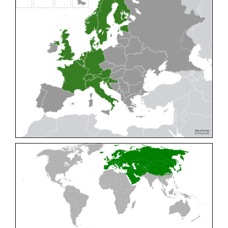
Cleptes pallipes
Lepeletier, 1806
Cleptes parnassicus
Mocsáry, 1902
Cleptes pseudosulcatus
Móczár, 1968
Cleptes putoni
Buysson, 1886
Cleptes schmidti
Linsenmaier, 1986
Cleptes scutellaris
Mocsáry, 1889
Cleptes semiauratus
(Linnaeus, 1761)
Cleptes semicyaneus
Tournier, 1879
Cleptes splendidus
(Fabricius, 1794)
Cleptes triestensis
Móczár, 2000
[E]
Genus:
Elampus
Spinola,
1806
Elampus albipennis
(Mocsáry, 1889)
Elampus ambiguus
Dahlbom, 1845
Elampus bidens
(Förster, 1853)
Elampus cecchiniae
(Semenov, 1967)
Elampus constrictus
(Förster, 1853)
Elampus foveatus
(Mocsáry, 1914)
Elampus konowi
(Buysson, 1892)
Elampus panzeri
(Fabricius, 1804)
Elampus panzeri coeruleus
(Dahlbom, 1854)
Elampus petri
(Semenov, 1967)
Elampus pyrosomus
(Förster, 1853)