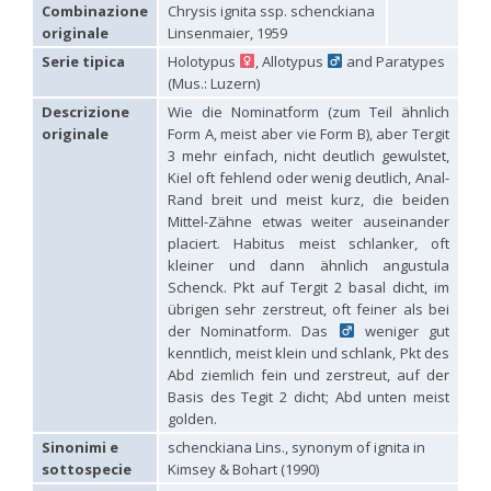
Hedychridium carmelitanum
Mercet, 1915
Combinazione
Chrysis ignita ssp. schenckiana
Hedychridium caucasium irregulare
Linsenmaier, 1959
originale
Linsenmaier, 1959
Hedychridium chloropygum
Buysson, 1888
Serie tipica
Holotypus
, Allotypus
and Paratypes
Hedychridium chloropygum densum
Linsenmaier, 1959
(Mus.: Luzern)
Hedychridium chloropygum spatium
Linsenmaier, 1959
Hedychridium coriaceum
(Dahlbom, 1854)
Descrizione
Wie die Nominatform (zum Teil ähnlich
Hedychridium creetense
Linsenmaier, 1959
originale
Form A, meist aber vie Form B), aber Tergit
Hedychridium cupratum
(Dahlbom, 1854)
3 mehr einfach, nicht deutlich gewulstet,
Hedychridium cupreum
(Dahlbom, 1845)
Kiel oft fehlend oder wenig deutlich, Anal-
Hedychridium cupritibiale
Linsenmaier, 1987
Rand breit und meist kurz, die beiden
Hedychridium dismorphum
Linsenmaier, 1959
Mittel-Zähne etwas weiter auseinander
Hedychridium dubium
Mercet, 1904
placiert. Habitus meist schlanker, oft
Hedychridium elegantulum
Buysson, 1887
kleiner und dann ähnlich angustula
Hedychridium elegantulum peloponnense
Linsenmaier, 1968
Hedychridium etnaense
Linsenmaier, 1968
[E]
Schenck. Pkt auf Tergit 2 basal dicht, im
Hedychridium etruscum
Strumia, 2003
[E]
übrigen sehr zerstreut, oft feiner als bei
Hedychridium extraneum
Linsenmaier, 1993
der Nominatform. Das
weniger gut
Hedychridium femoratum
(Dahlbom, 1854)
kenntlich, meist klein und schlank, Pkt des
Hedychridium foveofaciale
Arens, 2010
Abd ziemlich fein und zerstreut, auf der
Hedychridium franciscanum
Linsenmaier, 1987
Basis des Tegit 2 dicht; Abd unten meist
Hedychridium gratiosum
Abeille, 1878
golden.
Hedychridium heliophium
Buysson, 1887
Hedychridium homeopathicum
Abeille, 1879
Sinonimi e
schenckiana Lins., synonym of ignita in
Hedychridium hungaricum
Móczár, 1964
sottospecie
Kimsey & Bohart (1990)
Hedychridium hyalitarse
Perraudin, 1978