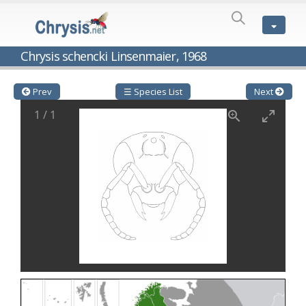
SPECIES
LIST
Genus:
Chrysis schencki Linsenmaier, 1968
Cleptes
Latreille,
1802
Prev
☰ Species List
Next
Cleptes aerosus
Förster, 1853
1
/
1
Cleptes afer
Lucas, 1849
Cleptes cavernalis
Móczár, 1968
Cleptes femoralis
Mocsáry, 1889
Cleptes graecus
Móczár, 2001
Cleptes hungaricus
Móczár, 2009
Cleptes ignitus
(Fabricius, 1787)
Cleptes jungeri
Linsenmaier, 1994
Cleptes maculatus
Linsenmaier, 1968
Cleptes mocsaryi
Semenow, 1891
Cleptes moczari
Linsenmaier, 1968
Cleptes nigritus
Mercet, 1904
Cleptes nigritus rhodosensis
Móczár, 2000
Cleptes nitidulus
(Fabricius, 1793)
Cleptes nyonensis
Móczár, 1997
Cleptes obsoletus
Semenov, 1891
Cleptes orientalis
Dahlbom, 1854