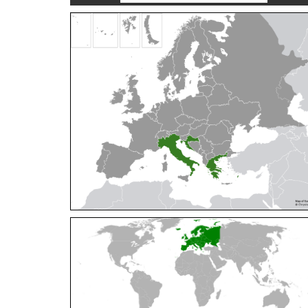
Cleptes orientalis
Dahlbom, 1854
Cleptes pallipes
Lepeletier, 1806
Cleptes parnassicus
Mocsáry, 1902
Cleptes pseudosulcatus
Móczár, 1968
Cleptes putoni
Buysson, 1886
Cleptes schmidti
Linsenmaier, 1986
Cleptes scutellaris
Mocsáry, 1889
Cleptes semiauratus
(Linnaeus, 1761)
Cleptes semicyaneus
Tournier, 1879
Cleptes splendidus
(Fabricius, 1794)
Cleptes triestensis
Móczár, 2000
[E]
Genus:
Elampus
Spinola,
1806
Elampus albipennis
(Mocsáry, 1889)
Elampus ambiguus
Dahlbom, 1845
Elampus bidens
(Förster, 1853)
Elampus cecchiniae
(Semenov, 1967)
Elampus constrictus
(Förster, 1853)
Elampus foveatus
(Mocsáry, 1914)
Elampus konowi
(Buysson, 1892)
Elampus panzeri
(Fabricius, 1804)
Elampus panzeri coeruleus
(Dahlbom, 1854)