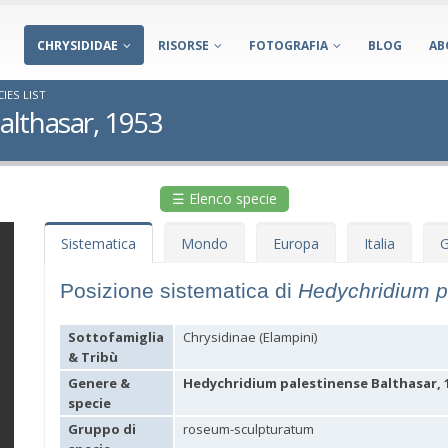
CHRYSIDIDAE
RISORSE
FOTOGRAFIA
BLOG
AB
IES LIST
althasar, 1953
☰ Elenco specie
Sistematica
Mondo
Europa
Italia
G
Posizione sistematica di
Hedychridium p
Sottofamiglia
Chrysidinae (Elampini)
& Tribù
Genere &
Hedychridium palestinense Balthasar, 
specie
Gruppo di
roseum-sculpturatum