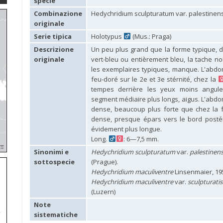
specie
Combinazione
Hedychridium sculpturatum var. palestinens
originale
Serie tipica
Holotypus
(Mus.: Praga)
Descrizione
Un peu plus grand que la forme typique, du 
originale
vert-bleu ou entièrement bleu, la tache no
les exemplaires typiques, manque. L'abdom
feu-doré sur le 2e et 3e stérnité, chez la
tempes derrière les yeux moins anguleu
segment médiaire plus longs, aigus. L'abd
dense, beaucoup plus forte que chez la f
dense, presque épars vers le bord postéri
évidement plus longue.
Long.
: 6—7,5 mm.
Sinonimi e
Hedychridium sculpturatum
var.
palestinen
sottospecie
(Prague).
Hedychridium maculiventre
Linsenmaier, 19
Hedychridium maculiventre
var.
sculpturati
(Luzern)
Note
sistematiche