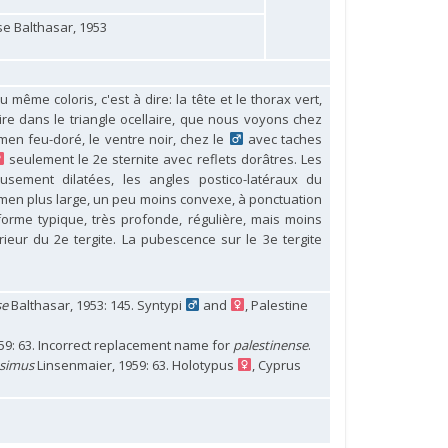
e Balthasar, 1953
même coloris, c'est à dire: la tête et le thorax vert,
ire dans le triangle ocellaire, que nous voyons chez
en feu-doré, le ventre noir, chez le
avec taches
seulement le 2e sternite avec reflets dorâtres. Les
sement dilatées, les angles postico-latéraux du
omen plus large, un peu moins convexe, à ponctuation
orme typique, très profonde, régulière, mais moins
eur du 2e tergite. La pubescence sur le 3e tergite
se
Balthasar, 1953: 145. Syntypi
and
, Palestine
59: 63. Incorrect replacement name for
palestinense
.
ssimus
Linsenmaier, 1959: 63. Holotypus
, Cyprus