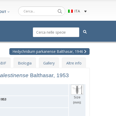
ITA
OUT
Hedychridium parkanense Balthasar, 1946
BIF
Biologia
Gallery
Altre info
alestinense
Balthasar, 1953
Size
1953
(mm):