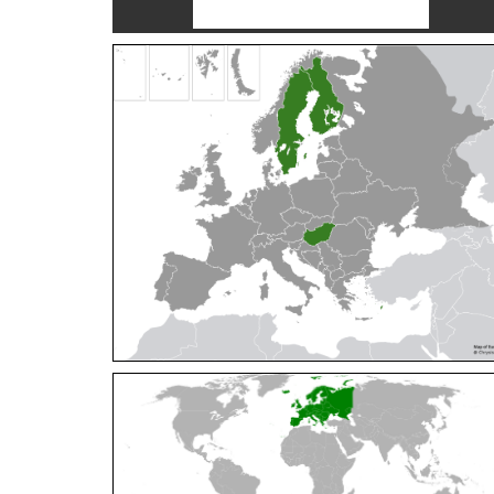
Cleptes orientalis
Dahlbom, 1854
Cleptes pallipes
Lepeletier, 1806
Cleptes parnassicus
Mocsáry, 1902
Cleptes pseudosulcatus
Móczár, 1968
Cleptes putoni
Buysson, 1886
Cleptes schmidti
Linsenmaier, 1986
Cleptes scutellaris
Mocsáry, 1889
Cleptes semiauratus
(Linnaeus, 1761)
Cleptes semicyaneus
Tournier, 1879
Cleptes splendidus
(Fabricius, 1794)
Cleptes triestensis
Móczár, 2000
[E]
Genus:
Elampus
Spinola,
1806
Elampus albipennis
(Mocsáry, 1889)
Elampus ambiguus
Dahlbom, 1845
Elampus bidens
(Förster, 1853)
Elampus cecchiniae
(Semenov, 1967)
Elampus constrictus
(Förster, 1853)
Elampus foveatus
(Mocsáry, 1914)
Elampus konowi
(Buysson, 1892)
Elampus panzeri
(Fabricius, 1804)
Elampus panzeri coeruleus
(Dahlbom, 1854)