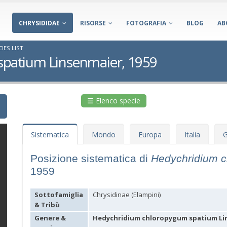
CHRYSIDIDAE
RISORSE
FOTOGRAFIA
BLOG
AB
IES LIST
patium Linsenmaier, 1959
☰ Elenco specie
Sistematica
Mondo
Europa
Italia
G
Posizione sistematica di
Hedychridium 
1959
Sottofamiglia
Chrysidinae (Elampini)
& Tribù
Genere &
Hedychridium chloropygum spatium Lin