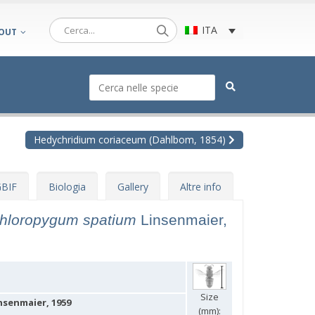
ITA
OUT
Hedychridium coriaceum (Dahlbom, 1854)
BIF
Biologia
Gallery
Altre info
chloropygum spatium
Linsenmaier,
Size
senmaier, 1959
(mm):