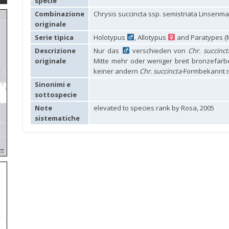
specie
Combinazione
Chrysis succincta ssp. semistriata Linsenma
originale
Serie tipica
Holotypus
, Allotypus
and Paratypes (M
Descrizione
Nur das
verschieden von
Chr. succinct
originale
Mitte mehr oder weniger breit bronzefar
keiner andern
Chr. succincta-
Formbekannt is
Sinonimi e
sottospecie
Note
elevated to species rank by Rosa, 2005
sistematiche