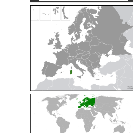
Cleptes orientalis
Dahlbom, 1854
Cleptes pallipes
Lepeletier, 1806
Cleptes parnassicus
Mocsáry, 1902
Cleptes pseudosulcatus
Móczár, 1968
Cleptes putoni
Buysson, 1886
Cleptes schmidti
Linsenmaier, 1986
Cleptes scutellaris
Mocsáry, 1889
Cleptes semiauratus
(Linnaeus, 1761)
Cleptes semicyaneus
Tournier, 1879
Cleptes splendidus
(Fabricius, 1794)
Cleptes triestensis
Móczár, 2000
[E]
Genus:
Elampus
Spinola,
1806
Elampus albipennis
(Mocsáry, 1889)
Elampus ambiguus
Dahlbom, 1845
Elampus bidens
(Förster, 1853)
Elampus cecchiniae
(Semenov, 1967)
Elampus constrictus
(Förster, 1853)
Elampus foveatus
(Mocsáry, 1914)
Elampus konowi
(Buysson, 1892)
Elampus panzeri
(Fabricius, 1804)
Elampus panzeri coeruleus
(Dahlbom, 1854)