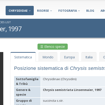
CHRYSIDIDAE
RISORSE
FOTOGRAFIA
BLOG
AB
IES LIST
er, 1997
☰ Elenco specie
Sistematica
Mondo
Europa
Italia
G
Posizione sistematica di
Chrysis semistr
Sottofamiglia
Chrysidinae (Chrysidini)
& Tribù
Genere &
Chrysis semistriata Linsenmaier, 1997
specie
Gruppo di
succincta s.str.