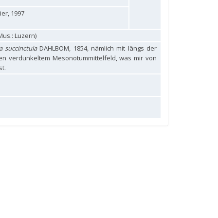
ier, 1997
us.: Luzern)
a succinctula
DAHLBOM, 1854, nämlich mit längs der
ben verdunkeltem Mesonotummittelfeld, was mir von
t.