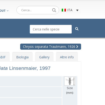
ITA
OUT
Chrysis separata Trautmann, 1926
BIF
Biologia
Gallery
Altre info
iata
Linsenmaier, 1997
Size
(mm):