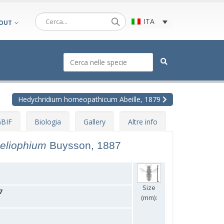
ITA
OUT
Hedychridium homeopathicum Abeille, 1879
BIF
Biologia
Gallery
Altre info
heliophium
Buysson, 1887
Size
7
(mm):