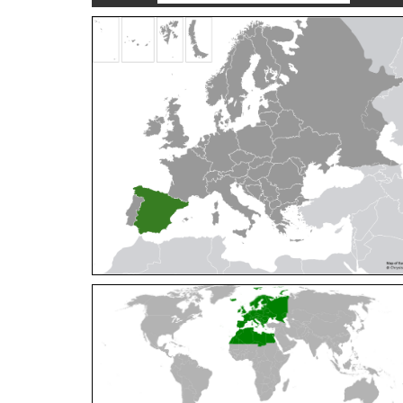
Cleptes orientalis
Dahlbom, 1854
Cleptes pallipes
Lepeletier, 1806
Cleptes parnassicus
Mocsáry, 1902
Cleptes pseudosulcatus
Móczár, 1968
Cleptes putoni
Buysson, 1886
Cleptes schmidti
Linsenmaier, 1986
Cleptes scutellaris
Mocsáry, 1889
Cleptes semiauratus
(Linnaeus, 1761)
Cleptes semicyaneus
Tournier, 1879
Cleptes splendidus
(Fabricius, 1794)
Cleptes triestensis
Móczár, 2000
[E]
Genus:
Elampus
Spinola,
1806
Elampus albipennis
(Mocsáry, 1889)
Elampus ambiguus
Dahlbom, 1845
Elampus bidens
(Förster, 1853)
Elampus cecchiniae
(Semenov, 1967)
Elampus constrictus
(Förster, 1853)
Elampus foveatus
(Mocsáry, 1914)
Elampus konowi
(Buysson, 1892)
Elampus panzeri
(Fabricius, 1804)
Elampus panzeri coeruleus
(Dahlbom, 1854)