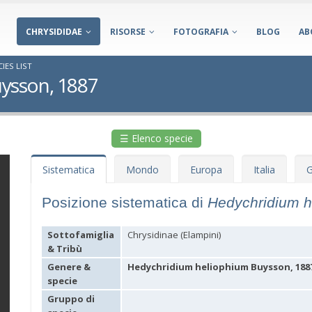
CHRYSIDIDAE
RISORSE
FOTOGRAFIA
BLOG
AB
IES LIST
ysson, 1887
☰ Elenco specie
Sistematica
Mondo
Europa
Italia
G
Posizione sistematica di
Hedychridium 
Sottofamiglia
Chrysidinae (Elampini)
& Tribù
Genere &
Hedychridium heliophium Buysson, 188
specie
Gruppo di