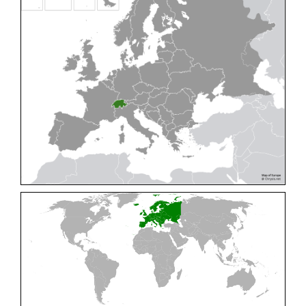
Cleptes pallipes
Lepeletier, 1806
Cleptes parnassicus
Mocsáry, 1902
Cleptes pseudosulcatus
Móczár, 1968
Cleptes putoni
Buysson, 1886
Cleptes schmidti
Linsenmaier, 1986
Cleptes scutellaris
Mocsáry, 1889
Cleptes semiauratus
(Linnaeus, 1761)
Cleptes semicyaneus
Tournier, 1879
Cleptes splendidus
(Fabricius, 1794)
Cleptes triestensis
Móczár, 2000
[E]
Genus:
Elampus
Spinola,
1806
Elampus albipennis
(Mocsáry, 1889)
Elampus ambiguus
Dahlbom, 1845
Elampus bidens
(Förster, 1853)
Elampus cecchiniae
(Semenov, 1967)
Elampus constrictus
(Förster, 1853)
Elampus foveatus
(Mocsáry, 1914)
Elampus konowi
(Buysson, 1892)
Elampus panzeri
(Fabricius, 1804)
Elampus panzeri coeruleus
(Dahlbom, 1854)
Elampus petri
(Semenov, 1967)
Elampus pyrosomus
(Förster, 1853)