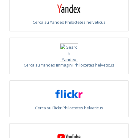
Euchroeus purpuratus
Fabricius, 1787
Genus:
Chrysidea
Bischoff,
Cerca su Yandex Philoctetes helveticus
1913
Chrysidea asensioi
Mingo, 1985
Chrysidea disclusa
(Linsenmaier, 1959)
Chrysidea persica
(Radoszkovski, 1881)
Chrysidea pumila
(Klug, 1845)
Chrysidea pumila disclusa
(Linsenmaier, 1959)
Genus:
Cerca su Yandex Immagini Philoctetes helveticus
Chrysis
Linnaeus,
1761
Chrysis adipata
Linsenmaier, 1997
Chrysis aestiva
Dahlbom, 1854
Chrysis albanica
Trautmann, 1927
Chrysis amasina
Mocsáry, 1889
Chrysis ambigua
Radoszkowski, 1891
Cerca su Flickr Philoctetes helveticus
Chrysis analis
Spinola, 1808
Chrysis angolensis
Radoszkowski, 1881
Chrysis angustifrons
Abeille, 1878
Chrysis angustula
Schenck, 1856
Chrysis angustula alpina
Niehuis, 2000