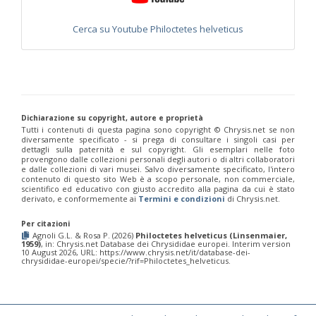
Chrysis annulata
Abeille-Buysson, 1887
Chrysis anoma espagnola
Linsenmaier, 1987
Chrysis anomala baezi
Linsenmaier, 1993
Cerca su Youtube Philoctetes helveticus
Chrysis atraclypeata nevadensis
Linsenmaier, 1987
Chrysis atrocomitata
Linsenmaier, 1993
Chrysis auriceps
Mader, 1936
Chrysis aurotecta
Abeille, 1878
Chrysis balearica
Linsenmaier, 1968
Chrysis berlandi
Linsenmaier, 1959
Chrysis berlandi reductidentata
Linsenmaier, 1997
[E]
Dichiarazione su copyright, autore e proprietà
Chrysis bicolor
Lepeletier, 1806
Tutti i contenuti di questa pagina sono copyright ©️ Chrysis.net se non
diversamente specificato - si prega di consultare i singoli casi per
Chrysis bihamata
Spinola, 1838
dettagli sulla paternità e sul copyright. Gli esemplari nelle foto
Chrysis blanchardi
Lucas, 1849
provengono dalle collezioni personali degli autori o di altri collaboratori
Chrysis brevicollis
Linsenmaier, 1987
e dalle collezioni di vari musei. Salvo diversamente specificato, l'intero
contenuto di questo sito Web è a scopo personale, non commerciale,
Chrysis breviradialis
Linsenmaier, 1968
scientifico ed educativo con giusto accredito alla pagina da cui è stato
Chrysis brevitarsis
Thomson, 1870
derivato, e conformemente ai
Termini e condizioni
di Chrysis.net.
Chrysis bytinskii kremastiana
Linsenmaier, 1959
Chrysis calpensis
Buysson, 1891
Per citazioni
Chrysis canaria
Linsenmaier, 1959
Agnoli G.L. & Rosa P. (2026)
Philoctetes helveticus (Linsenmaier,
Chrysis canaria amaurotica
Linsenmaier, 1993
1959)
, in: Chrysis.net Database dei Chrysididae europei. Interim version
10 August 2026, URL: https://www.chrysis.net/it/database-dei-
Chrysis caspiensis
Linsenmaier, 1959
chrysididae-europei/specie/?rif=Philoctetes_helveticus.
Chrysis castillana
Buysson, 1894
Chrysis cerastes
Abeille, 1877
Chrysis cerastes corfouiana
Linsenmaier, 1959
Chrysis chalcea
Móczár, 1965