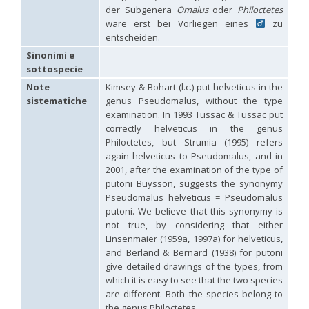
Hedychridium hybridum
Linsenmaier, 1959
der Subgenera
Omalus
oder
Philoctetes
Hedychridium ibericum
Linsenmaier, 1959
wäre erst bei Vorliegen eines
zu
Hedychridium incrassatum
(Dahlbom, 1854)
entscheiden.
Hedychridium incrassatum mavromoustakisi
Enslin, 1950
Sinonimi e
Hedychridium infans
Abeille, 1879
sottospecie
Hedychridium infans santschii
Trautmann, 1927
Hedychridium infantum
Linsenmaier, 1987
Note
Kimsey & Bohart (l.c.) put helveticus in the
Hedychridium insequosum
Linsenmaier, 1959
sistematiche
genus Pseudomalus, without the type
Hedychridium insulare
Balthasar, 1952
examination. In 1993 Tussac & Tussac put
Hedychridium irregulare
Linsenmaier, 1959
correctly helveticus in the genus
Hedychridium jazygicum
Móczár, 1964
Philoctetes, but Strumia (1995) refers
Hedychridium jucundum
Mocsáry, 1889
again helveticus to Pseudomalus, and in
Hedychridium krajniki
Balthasar, 1946
Hedychridium lampas
Christ, 1790
2001, after the examination of the type of
Hedychridium lampas austeritatum
Linsenmaier, 1997
putoni Buysson, suggests the synonymy
Hedychridium lampas cypriacum
Balthasar, 1953
Pseudomalus helveticus = Pseudomalus
Hedychridium maculisternum
Arens, 2011
putoni. We believe that this synonymy is
Hedychridium maculiventre
Linsenmaier, 1959
not true, by considering that either
Hedychridium marteni
Linsenmaier, 1951
Linsenmaier (1959a, 1997a) for helveticus,
Hedychridium mediocrum
Linsenmaier, 1987
and Berland & Bernard (1938) for putoni
Hedychridium minutissimum
Mercet, 1915
give detailed drawings of the types, from
Hedychridium monochroum
Buysson, 1888
which it is easy to see that the two species
Hedychridium moricei
Buysson, 1904
Hedychridium moricei davydovi
Semenov, 1967
are different. Both the species belong to
Hedychridium mosadunense
Lefeber, 1986
the genus Philoctetes.