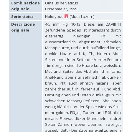
Hedychridium carmelitanum
Mercet, 1915
Combinazione
Omalus helveticus
Hedychridium caucasium irregulare
Linsenmaier, 1959
originale
Linsenmaier, 1959
Hedychridium chloropygum
Buysson, 1888
Serie tipica
Holotypus
(Mus.: Luzern)
Hedychridium chloropygum densum
Linsenmaier, 1959
Hedychridium chloropygum spatium
Linsenmaier, 1959
Descrizione
4-5 mm. Fig. 10-13. Diese, am 23.VIII.44
Hedychridium coriaceum
(Dahlbom, 1854)
originale
gefundene Species ist interessant durch
Hedychridium creetense
Linsenmaier, 1959
eigenartig niedrigen Th mit
Hedychridium cupratum
(Dahlbom, 1854)
ausserordentlich abgerundet schmalen
Hedychridium cupreum
(Dahlbom, 1845)
Mesopleuren, und durch auffallend lange,
Hedychridium cupritibiale
Linsenmaier, 1987
dunkle Haare auf K, Th, hintern Abd-
Hedychridium dismorphum
Linsenmaier, 1959
Seiten und Unter-Seite der Vorder Femora
Hedychridium dubium
Mercet, 1904
- im übrigen sind die Haare kurz, weisslich.
Hedychridium elegantulum
Buysson, 1887
Met und Spitze des Abd ähnlich micans,
Hedychridium elegantulum peloponnense
Linsenmaier, 1968
Hedychridium etnaense
Linsenmaier, 1968
[E]
Anal-Rand aber nur sehr schmal, dunkel-
Hedychridium etruscum
Strumia, 2003
[E]
braun. Pkt auch ähnlich micans, aber
Hedychridium extraneum
Linsenmaier, 1993
zahlreicher auf Th, feiner auf K und Abd.
Hedychridium femoratum
(Dahlbom, 1854)
Färbung oben und unten dunkel-grün mit
Hedychridium foveofaciale
Arens, 2010
schwachen Messing-Reflexen, Abd oben
Hedychridium franciscanum
Linsenmaier, 1987
wenig bläulich, an der Spitze wie das Scut
Hedychridium gratiosum
Abeille, 1878
mehr golden. Flügel, Tarsen und F ähnlich
Hedychridium heliophium
Buysson, 1887
micans, F etwas dicker. Mandibeln mit drei
Hedychridium homeopathicum
Abeille, 1879
Seiten-Zähnen (wovon aber nur zwei gut
Hedychridium hungaricum
Móczár, 1964
Hedychridium hyalitarse
Perraudin, 1978
ausgebildet). - Die Zugehörigkeit zu einem