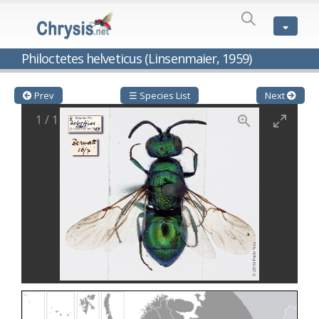
SPECIES
LIST
Genus:
Philoctetes helveticus (Linsenmaier, 1959)
Cleptes
Latreille,
1802
Prev
☰ Species List
Next
Cleptes aerosus
Förster, 1853
1
/
1
Cleptes afer
Lucas, 1849
Cleptes cavernalis
Móczár, 1968
Cleptes femoralis
Mocsáry, 1889
Cleptes graecus
Móczár, 2001
Cleptes hungaricus
Móczár, 2009
Cleptes ignitus
(Fabricius, 1787)
Cleptes jungeri
Linsenmaier, 1994
Cleptes maculatus
Linsenmaier, 1968
Cleptes mocsaryi
Semenow, 1891
Cleptes moczari
Linsenmaier, 1968
Cleptes nigritus
Mercet, 1904
Cleptes nigritus rhodosensis
Móczár, 2000
Cleptes nitidulus
(Fabricius, 1793)
Cleptes nyonensis
Móczár, 1997
Cleptes obsoletus
Semenov, 1891
Cleptes orientalis
Dahlbom, 1854