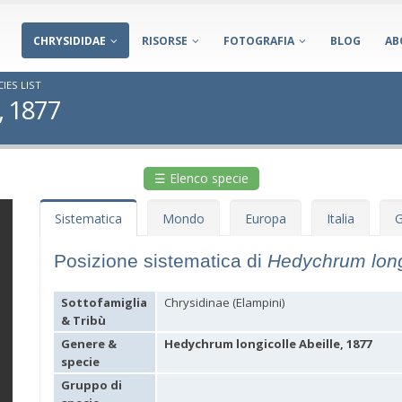
CHRYSIDIDAE
RISORSE
FOTOGRAFIA
BLOG
AB
IES LIST
, 1877
☰ Elenco specie
Sistematica
Mondo
Europa
Italia
G
Posizione sistematica di
Hedychrum long
Sottofamiglia
Chrysidinae (Elampini)
& Tribù
Genere &
Hedychrum longicolle Abeille, 1877
specie
Gruppo di