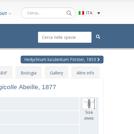
ITA
OUT
Hedychrum luculentum Förster, 1853
BIF
Biologia
Gallery
Altre info
icolle
Abeille, 1877
Size
(mm):