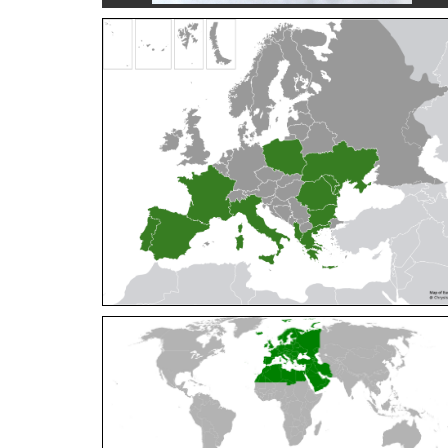
Cleptes orientalis
Dahlbom, 1854
Cleptes pallipes
Lepeletier, 1806
Cleptes parnassicus
Mocsáry, 1902
Cleptes pseudosulcatus
Móczár, 1968
Cleptes putoni
Buysson, 1886
Cleptes schmidti
Linsenmaier, 1986
Cleptes scutellaris
Mocsáry, 1889
Cleptes semiauratus
(Linnaeus, 1761)
Cleptes semicyaneus
Tournier, 1879
Cleptes splendidus
(Fabricius, 1794)
Cleptes triestensis
Móczár, 2000
[E]
Genus:
Elampus
Spinola,
1806
Elampus albipennis
(Mocsáry, 1889)
Elampus ambiguus
Dahlbom, 1845
Elampus bidens
(Förster, 1853)
Elampus cecchiniae
(Semenov, 1967)
Elampus constrictus
(Förster, 1853)
Elampus foveatus
(Mocsáry, 1914)
Elampus konowi
(Buysson, 1892)
Elampus panzeri
(Fabricius, 1804)
Elampus panzeri coeruleus
(Dahlbom, 1854)