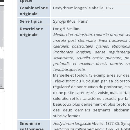
specie
Combinazione
Hedychrum longicolle Abeille, 1877
originale
Serie tipica
Syntypi (Mus.: Paris)
Descrizione
Long. 5-6 millim.
originale
Mediocriter robustum, colore in utroque sexu
macula post stemmata, linea transversa 
caeruleis, postscutello cyaneo; abdominis
Prothorace longiore, dense regulariter
sculpturato, scutello crasse punctato, po
profundis et maxime densis punctis creb
tenuibusque tectis.
Marseille et Toulon, 13 exemplaires sur des 
Très-distinct du lucidulum par sa colorat
régularité de ponctuation du prothorax, le t
d'une petite carène; très-voisin, mais certa
coloration et les caractères sexuels, par la
beaucoup plus densément et plus profondém
des deux derniers segments abdomina
subclaviformes.
Sinonimi e
Hedychrum longicolle
Abeille, 1877: 65. Synty
sottospecie
Hedychrum collare
Semenov, 1892: 73. Hol