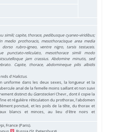
 simili; capite, thorace, pedibusque cyaneo-viridibus;
in medio prothoracis, mesothoracisque area media
 dorso rubro-igneo, ventre nigro, tarsis testaceis.
que punctato-reliculato, mesothorace simili modo
stscutelloque jam crassius.
Abdomine minutis, sed
rato. Capite, thorace, abdomineque pilis albidis
nids d'
Halictus
.
ion uniforme dans les deux sexes, la longueur et la
ubercule anal de la femelle moins saillant et non suivi
inement distinct du
Gœrsteckeri
Chevr., dont il copie la
 fine et régulière réticulation du prothorax, l'abdomen
ent ponctué, et les poils de la tête, du thorax et
ux blancs et minces, au lieu d'être noirs et
pi, France (Paris).
otypus
, Russia (St. Petersburg).