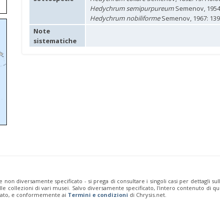
Hedychrum semipurpureum
Semenov, 1954:
Hedychrum nobiliforme
Semenov, 1967: 139
Note
sistematiche
e non diversamente specificato - si prega di consultare i singoli casi per dettagli s
 dalle collezioni di vari musei. Salvo diversamente specificato, l'intero contenuto d
rivato, e conformemente ai
Termini e condizioni
di Chrysis.net.