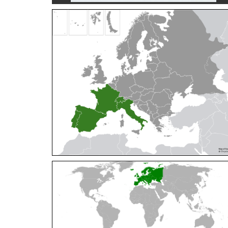
Cleptes orientalis
Dahlbom, 1854
Cleptes pallipes
Lepeletier, 1806
Cleptes parnassicus
Mocsáry, 1902
Cleptes pseudosulcatus
Móczár, 1968
Cleptes putoni
Buysson, 1886
Cleptes schmidti
Linsenmaier, 1986
Cleptes scutellaris
Mocsáry, 1889
Cleptes semiauratus
(Linnaeus, 1761)
Cleptes semicyaneus
Tournier, 1879
Cleptes splendidus
(Fabricius, 1794)
Cleptes triestensis
Móczár, 2000
[E]
Genus:
Elampus
Spinola,
1806
Elampus albipennis
(Mocsáry, 1889)
Elampus ambiguus
Dahlbom, 1845
Elampus bidens
(Förster, 1853)
Elampus cecchiniae
(Semenov, 1967)
Elampus constrictus
(Förster, 1853)
Elampus foveatus
(Mocsáry, 1914)
Elampus konowi
(Buysson, 1892)
Elampus panzeri
(Fabricius, 1804)
Elampus panzeri coeruleus
(Dahlbom, 1854)