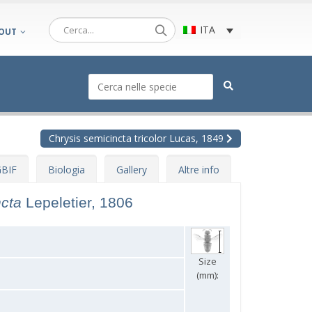
ITA
OUT
Chrysis semicincta tricolor Lucas, 1849
BIF
Biologia
Gallery
Altre info
ncta
Lepeletier, 1806
Size
(mm):