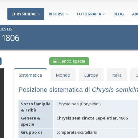
CHRYSIDIDAE
RISORSE
FOTOGRAFIA
BLOG
AB
IES LIST
, 1806
☰ Elenco specie
Sistematica
Mondo
Europa
Italia
G
Posizione sistematica di
Chrysis semici
Sottofamiglia
Chrysidinae (Chrysidini)
& Tribù
Genere &
Chrysis semicincta Lepeletier, 1806
specie
Gruppo di
comparata-scutellaris