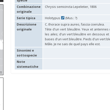
specie
Combinazione
Chrysis semicincta Lepeletier, 1806
originale
Serie tipica
Holotypus
(Mus.: ?)
Descrizione
C. thorace supra aureo, fascia coerulea.
originale
Tète d'un vert bleuâtre. Yeux et antennes 
les ailes; d'un vert bleuâtre en dessous 
bases d'un vert bleuâtre. Pieds d'un vert bl
Mâle. Je ne sais de quel pays elle est.
Sinonimi e
sottospecie
Note
sistematiche