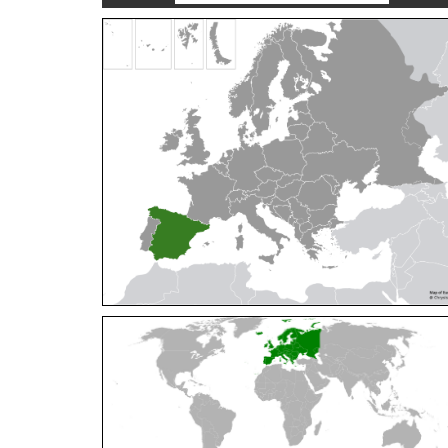
Cleptes orientalis
Dahlbom, 1854
Cleptes pallipes
Lepeletier, 1806
Cleptes parnassicus
Mocsáry, 1902
Cleptes pseudosulcatus
Móczár, 1968
Cleptes putoni
Buysson, 1886
Cleptes schmidti
Linsenmaier, 1986
Cleptes scutellaris
Mocsáry, 1889
Cleptes semiauratus
(Linnaeus, 1761)
Cleptes semicyaneus
Tournier, 1879
Cleptes splendidus
(Fabricius, 1794)
Cleptes triestensis
Móczár, 2000
[E]
Genus:
Elampus
Spinola,
1806
Elampus albipennis
(Mocsáry, 1889)
Elampus ambiguus
Dahlbom, 1845
Elampus bidens
(Förster, 1853)
Elampus cecchiniae
(Semenov, 1967)
Elampus constrictus
(Förster, 1853)
Elampus foveatus
(Mocsáry, 1914)
Elampus konowi
(Buysson, 1892)
Elampus panzeri
(Fabricius, 1804)
Elampus panzeri coeruleus
(Dahlbom, 1854)