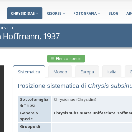
CHRYSIDIDAE
RISORSE
FOTOGRAFIA
BLOG
AB
IES LIST
ta Hoffmann, 1937
☰ Elenco specie
Sistematica
Mondo
Europa
Italia
G
Posizione sistematica di
Chrysis subsinu
Sottofamiglia
Chrysidinae (Chrysidini)
& Tribù
Genere &
Chrysis subsinuata unifasciata Hoffma
specie
Gruppo di