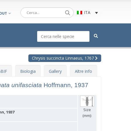
ITA
OUT
Chrysis succincta Linnaeus, 1767
BIF
Biologia
Gallery
Altre info
ata unifasciata
Hoffmann, 1937
Size
nn, 1937
(mm):