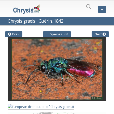
SPECIES
LIST
Genus:
Chrysis graelsii Guèrin, 1842
Cleptes
Latreille,
1802
Prev
☰ Species List
Next
Cleptes aerosus
Förster, 1853
1
/
1
Cleptes afer
Lucas, 1849
Cleptes cavernalis
Móczár, 1968
Cleptes femoralis
Mocsáry, 1889
Cleptes graecus
Móczár, 2001
Cleptes hungaricus
Móczár, 2009
Cleptes ignitus
(Fabricius, 1787)
Cleptes jungeri
Linsenmaier, 1994
Cleptes maculatus
Linsenmaier, 1968
Cleptes mocsaryi
Semenow, 1891
Cleptes moczari
Linsenmaier, 1968
Cleptes nigritus
Mercet, 1904
Cleptes nigritus rhodosensis
Móczár, 2000
Cleptes nitidulus
(Fabricius, 1793)
Cleptes nyonensis
Móczár, 1997
Cleptes obsoletus
Semenov, 1891
Cleptes orientalis
Dahlbom, 1854