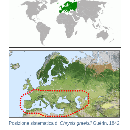
Cleptes pallipes
Lepeletier, 1806
Cleptes parnassicus
Mocsáry, 1902
Cleptes pseudosulcatus
Móczár, 1968
Cleptes putoni
Buysson, 1886
Cleptes schmidti
Linsenmaier, 1986
Cleptes scutellaris
Mocsáry, 1889
Cleptes semiauratus
(Linnaeus, 1761)
Cleptes semicyaneus
Tournier, 1879
Cleptes splendidus
(Fabricius, 1794)
Cleptes triestensis
Móczár, 2000
[E]
Genus:
Elampus
Spinola,
1806
Elampus albipennis
(Mocsáry, 1889)
Elampus ambiguus
Dahlbom, 1845
Elampus bidens
(Förster, 1853)
Elampus cecchiniae
(Semenov, 1967)
Elampus constrictus
(Förster, 1853)
Elampus foveatus
(Mocsáry, 1914)
Elampus konowi
(Buysson, 1892)
Elampus panzeri
(Fabricius, 1804)
Elampus panzeri coeruleus
(Dahlbom, 1854)
Posizione sistematica di
Chrysis graelsii
Guèrin, 1842
Elampus petri
(Semenov, 1967)
Elampus pyrosomus
(Förster, 1853)