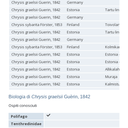
Chrysis graelsii Guerin, 1842
Germany
Genus:
Chrysis graelsii Guerin, 1842
Estonia
Tartu linn
Holopyga
Dahlbom,
Chrysis graelsii Guerin, 1842
Germany
1845
Chrysis sybarita Förster, 1853
Finland
Toivolantie 9
Holopyga amoenula
Dahlbom, 1845
Chrysis graelsii Guerin, 1842
Estonia
Tartu linn
Holopyga amoenula occidenta
Linsenmaier, 1959
Holopyga amoenula oriensa
Linsenmaier, 1959
Chrysis graelsii Guerin, 1842
Germany
Holopyga austrialis
Linsenmaier, 1959
Chrysis sybarita Förster, 1853
Finland
Kolmikanta
Holopyga baeckmanni
Semenov, 1967
Holopyga chrysonota
(Förster, 1853)
Chrysis graelsii Guerin, 1842
Estonia
Estonia - Tar
Holopyga chrysonota appliata
Linsenmaier, 1959
Chrysis graelsii Guerin, 1842
Estonia
Estonia - Tar
Holopyga chrysonota discolor
Linsenmaier, 1959
Holopyga comosa
Semenov & Nikolskaya, 1954
Chrysis graelsii Guerin, 1842
Estonia
Allikalahe
Holopyga crassepuncta effrenata
Linsenmaier, 1959
Chrysis graelsii Guerin, 1842
Estonia
Muraja
Holopyga cypruscola
Linsenmaier, 1959
Chrysis graelsii Guerin, 1842
Estonia
Kalmistu pal
Holopyga duplicata
Linsenmaier, 1987
Holopyga fervida
(Fabricius, 1781)
Chrysis graelsii Guerin, 1842
Estonia
Kalmistu pal
Holopyga generosa
(Förster, 1853)
Biologia di
Chrysis graelsii
Guèrin, 1842
Chrysis graelsii Guerin, 1842
Estonia
Kalmistu pal
Holopyga generosa proviridis
Linsenmaier, 1959
Holopyga generosa virideaurata
Linsenmaier, 1951
Ospiti conosciuti
Chrysis graelsii Guerin, 1842
Estonia
Kalmistu pal
Holopyga gloriosa-aureomaculata
complex
Chrysis graelsii Guerin, 1842
Germany
Holopyga gogorzae
Trautmann, 1926
Polifago
Holopyga guadarrama
Linsenmaier, 1987
Chrysis graelsii Guerin, 1842
Estonia
Tenthredinidae
Holopyga hortobagyensis
Móczár, 1983