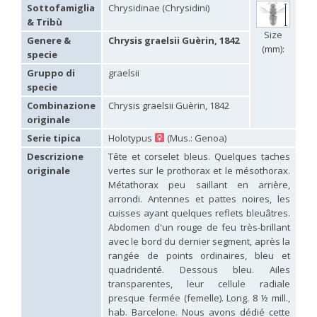
Sottofamiglia
Chrysidinae (Chrysidini)
Elampus sanzii
Gogorza, 1887
& Tribù
Elampus soror
Mocsáry, 1889
Size
Elampus spina
(Lepeletier, 1806)
Genere &
Chrysis graelsii Guèrin, 1842
(mm):
Genus:
specie
Hedychridium
Gruppo di
graelsii
Abeille,
specie
1878
Combinazione
Chrysis graelsii Guèrin, 1842
Hedychridium adventicium
Zimmermann, 1961
originale
Hedychridium aereolum
Buysson, 1893
Hedychridium aheneum
(Dahlbom, 1854)
Serie tipica
Holotypus
(Mus.: Genoa)
Hedychridium albanicum
Trautmann, 1922
Descrizione
Tête et corselet bleus. Quelques taches
Hedychridium anale
(Dahlbom, 1854)
originale
vertes sur le prothorax et le mésothorax.
Hedychridium andalusicum
Trautmann, 1920
Hedychridium ardens
(Coquebert, 1801)
Métathorax peu saillant en arrière,
Hedychridium ardens homeopathicum
Abeille, 1878
arrondi. Antennes et pattes noires, les
Hedychridium aroanium
Arens, 2004
cuisses ayant quelques reflets bleuâtres.
Hedychridium atratum
Linsenmaier, 1968
Abdomen d'un rouge de feu très-brillant
Hedychridium auriventris
Mercet, 1904
avec le bord du dernier segment, après la
Hedychridium buyssoni
Abeille, 1887
rangée de points ordinaires, bleu et
Hedychridium buyssoni interrogatum
Linsenmaier, 1959
quadridenté. Dessous bleu. Ailes
Hedychridium bytinskii
Linsenmaier, 1959
transparentes, leur cellule radiale
Hedychridium canarianum
Linsenmaier, 1987
presque fermée (femelle). Long. 8 ½ mill.,
Hedychridium canariense
Linsenmaier, 1968
Hedychridium caputaureum
Trautmann & Trautmann, 1919
hab. Barcelone. Nous avons dédié cette