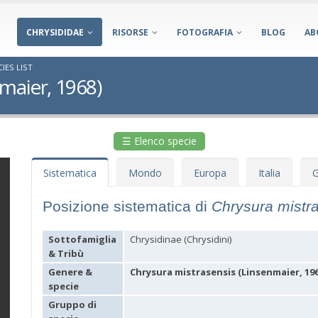
CHRYSIDIDAE
RISORSE
FOTOGRAFIA
BLOG
AB
IES LIST
maier, 1968)
☰ Elenco specie
Sistematica
Mondo
Europa
Italia
G
Posizione sistematica di
Chrysura mistr
Sottofamiglia
Chrysidinae (Chrysidini)
& Tribù
Genere &
Chrysura mistrasensis (Linsenmaier, 196
specie
Gruppo di