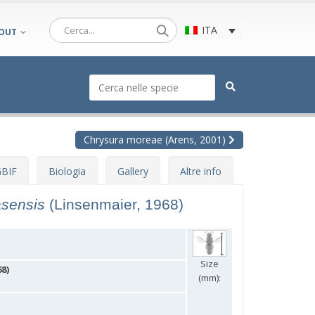
ITA
OUT
Chrysura moreae (Arens, 2001)
BIF
Biologia
Gallery
Altre info
asensis
(Linsenmaier, 1968)
Size
8)
(mm):