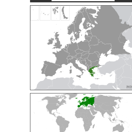
Cleptes orientalis
Dahlbom, 1854
Cleptes pallipes
Lepeletier, 1806
Cleptes parnassicus
Mocsáry, 1902
Cleptes pseudosulcatus
Móczár, 1968
Cleptes putoni
Buysson, 1886
Cleptes schmidti
Linsenmaier, 1986
Cleptes scutellaris
Mocsáry, 1889
Cleptes semiauratus
(Linnaeus, 1761)
Cleptes semicyaneus
Tournier, 1879
Cleptes splendidus
(Fabricius, 1794)
Cleptes triestensis
Móczár, 2000
[E]
Genus:
Elampus
Spinola,
1806
Elampus albipennis
(Mocsáry, 1889)
Elampus ambiguus
Dahlbom, 1845
Elampus bidens
(Förster, 1853)
Elampus cecchiniae
(Semenov, 1967)
Elampus constrictus
(Förster, 1853)
Elampus foveatus
(Mocsáry, 1914)
Elampus konowi
(Buysson, 1892)
Elampus panzeri
(Fabricius, 1804)
Elampus panzeri coeruleus
(Dahlbom, 1854)