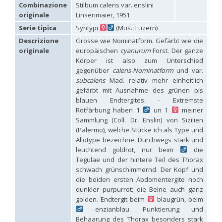
Hedychridium carmelitanum
Mercet, 1915
Combinazione
Stilbum calens var. enslini
Hedychridium caucasium irregulare
Linsenmaier, 1959
originale
Linsenmaier, 1951
Hedychridium chloropygum
Buysson, 1888
Serie tipica
Syntypi
(Mus.: Luzern)
Hedychridium chloropygum densum
Linsenmaier, 1959
Hedychridium chloropygum spatium
Linsenmaier, 1959
Descrizione
Grösse wie Nominatform. Gefärbt wie die
Hedychridium coriaceum
(Dahlbom, 1854)
originale
europäischen
cyanurum
Forst. Der ganze
Hedychridium creetense
Linsenmaier, 1959
Körper ist also zum Unterschied
Hedychridium cupratum
(Dahlbom, 1854)
gegenüber
calens-Nominatform
und var.
Hedychridium cupreum
(Dahlbom, 1845)
subcalens
Mad. relativ mehr einheitlich
Hedychridium cupritibiale
Linsenmaier, 1987
gefärbt mit Ausnahme des grünen bis
Hedychridium dismorphum
Linsenmaier, 1959
blauen Endtergites. - Extremste
Hedychridium dubium
Mercet, 1904
Rotfärbung haben 1
un 1
meiner
Hedychridium elegantulum
Buysson, 1887
Sammlung (Coll. Dr. Enslin) von Sizilien
Hedychridium elegantulum peloponnense
Linsenmaier, 1968
Hedychridium etnaense
Linsenmaier, 1968
[E]
(Palermo), welche Stücke ich als Type und
Hedychridium etruscum
Strumia, 2003
[E]
Allotype bezeichne. Durchwegs stark und
Hedychridium extraneum
Linsenmaier, 1993
leuchtend goldrot, nur beim
die
Hedychridium femoratum
(Dahlbom, 1854)
Tegulae und der hintere Teil des Thorax
Hedychridium foveofaciale
Arens, 2010
schwach grünschimmernd. Der Kopf und
Hedychridium franciscanum
Linsenmaier, 1987
die beiden ersten Abdomentergite noch
Hedychridium gratiosum
Abeille, 1878
dunkler purpurrot; die Beine auch ganz
Hedychridium heliophium
Buysson, 1887
golden. Endtergit beim
blaugrün, beim
Hedychridium homeopathicum
Abeille, 1879
enzianblau. Punktierung und
Hedychridium hungaricum
Móczár, 1964
Hedychridium hyalitarse
Perraudin, 1978
Behaarung des Thorax besonders stark