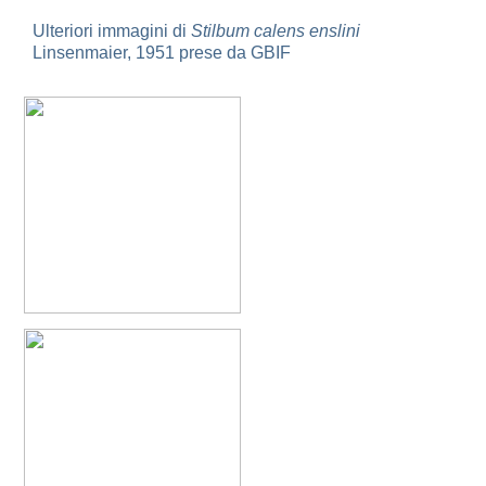
Omalus
Ulteriori immagini di
Stilbum calens enslini
Panzer,
Linsenmaier, 1951 prese da GBIF
1801
Omalus aeneus
(Fabricius, 1787)
Omalus aeneus chevrieri
Tournier, 1877
Omalus aeneus japonicus
(Bischoff, 1910)
Omalus aeneus puncticollis
Mocsáry, 1887
Omalus biaccinctus
(Buysson, 1893)
Omalus chlorosomus mallorcanus
Linsenmaier, 1959
Omalus magrettii
(Buysson, 1890)
Omalus miramae
(Semenov, 1932)
Omalus nigromaculatus
Linsenmaier, 1987
Omalus politus
(Buysson, 1887)
Omalus zarudnyi
(Semenov, 1932)
Genus:
Chrysellampus
Semenov,
1932
Chrysellampus pici
(Buysson, 1900)
Chrysellampus sculpticollis
(Abeille, 1878)
Genus:
Philoctetes
Abeille,
1879