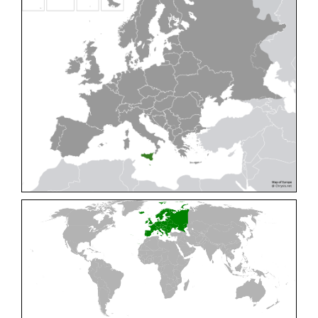
Cleptes pallipes
Lepeletier, 1806
Cleptes parnassicus
Mocsáry, 1902
Cleptes pseudosulcatus
Móczár, 1968
Cleptes putoni
Buysson, 1886
Cleptes schmidti
Linsenmaier, 1986
Cleptes scutellaris
Mocsáry, 1889
Cleptes semiauratus
(Linnaeus, 1761)
Cleptes semicyaneus
Tournier, 1879
Cleptes splendidus
(Fabricius, 1794)
Cleptes triestensis
Móczár, 2000
[E]
Genus:
Elampus
Spinola,
1806
Elampus albipennis
(Mocsáry, 1889)
Elampus ambiguus
Dahlbom, 1845
Elampus bidens
(Förster, 1853)
Elampus cecchiniae
(Semenov, 1967)
Elampus constrictus
(Förster, 1853)
Elampus foveatus
(Mocsáry, 1914)
Elampus konowi
(Buysson, 1892)
Elampus panzeri
(Fabricius, 1804)
Elampus panzeri coeruleus
(Dahlbom, 1854)
Elampus petri
(Semenov, 1967)
Elampus pyrosomus
(Förster, 1853)