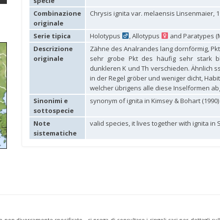
specie
Combinazione
Chrysis ignita var. melaensis Linsenmaier, 
originale
Serie tipica
Holotypus
, Allotypus
and Paratypes (M
Descrizione
Zähne des Analrandes lang dornförmig, Pkt
originale
sehr grobe Pkt des häufig sehr stark bl
dunkleren K und Th verschieden. Ähnlich s
in der Regel gröber und weniger dicht, Hab
welcher übrigens alle diese Inselformen a
Sinonimi e
synonym of ignita in Kimsey & Bohart (1990)
sottospecie
Note
valid species, it lives together with ignita in
sistematiche
e non diversamente specificato - si prega di consultare i singoli casi per dettagli s