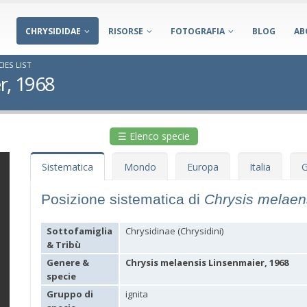
CHRYSIDIDAE
RISORSE
FOTOGRAFIA
BLOG
AB
IES LIST
r, 1968
☰ Elenco specie
Sistematica
Mondo
Europa
Italia
G
Posizione sistematica di
Chrysis melaen
Sottofamiglia
Chrysidinae (Chrysidini)
& Tribù
Genere &
Chrysis melaensis Linsenmaier, 1968
specie
Gruppo di
ignita