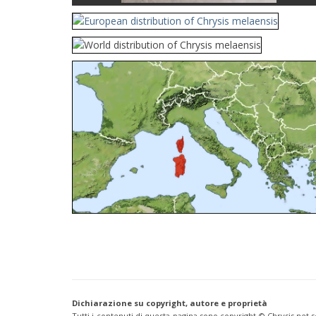
Cleptes orientalis
Dahlbom, 1854
Cleptes pallipes
Lepeletier, 1806
Cleptes parnassicus
Mocsáry, 1902
Cleptes pseudosulcatus
Móczár, 1968
Cleptes putoni
Buysson, 1886
Cleptes schmidti
Linsenmaier, 1986
Cleptes scutellaris
Mocsáry, 1889
Cleptes semiauratus
(Linnaeus, 1761)
Cleptes semicyaneus
Tournier, 1879
Cleptes splendidus
(Fabricius, 1794)
Cleptes triestensis
Móczár, 2000
[E]
Genus:
Elampus
Spinola,
1806
Elampus albipennis
(Mocsáry, 1889)
Elampus ambiguus
Dahlbom, 1845
Elampus bidens
(Förster, 1853)
Elampus cecchiniae
(Semenov, 1967)
Elampus constrictus
(Förster, 1853)
Elampus foveatus
(Mocsáry, 1914)
Elampus konowi
(Buysson, 1892)
Elampus panzeri
(Fabricius, 1804)
Dichiarazione su copyright, autore e proprietà
Elampus panzeri coeruleus
(Dahlbom, 1854)
Tutti i contenuti di questa pagina sono copyright ©️ Chrysis.net s