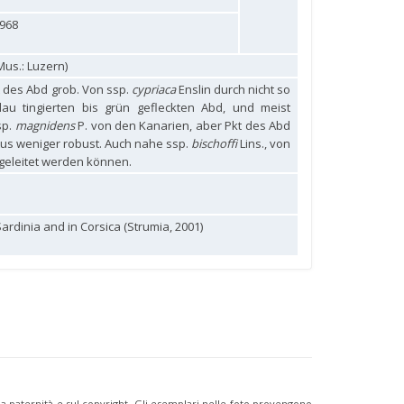
1968
us.: Luzern)
 des Abd grob. Von ssp.
cypriaca
Enslin durch nicht so
au tingierten bis grün gefleckten Abd, und meist
sp.
magnidens
P. von den Kanarien, aber Pkt des Abd
itus weniger robust. Auch nahe ssp.
bischoffi
Lins., von
bgeleitet werden können.
 Sardinia and in Corsica (Strumia, 2001)
ulla paternità e sul copyright. Gli esemplari nelle foto provengono