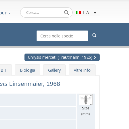
ITA
OUT
Chrysis merceti (Trautmann, 1926)
BIF
Biologia
Gallery
Altre info
sis
Linsenmaier, 1968
Size
(mm):