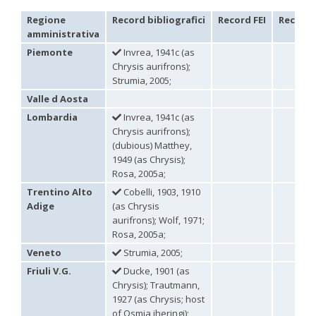
Genus:
Regione
Record bibliografici
Record FEI
Record 
Holopyga
amministrativa
Dahlbom,
Piemonte
Invrea, 1941c (as
1845
Chrysis aurifrons);
Holopyga amoenula
Dahlbom, 1845
Strumia, 2005;
Holopyga amoenula occidenta
Linsenmaier, 1959
Holopyga amoenula oriensa
Linsenmaier, 1959
Valle d Aosta
Holopyga austrialis
Linsenmaier, 1959
Lombardia
Invrea, 1941c (as
Holopyga baeckmanni
Semenov, 1967
Chrysis aurifrons);
Holopyga chrysonota
(Förster, 1853)
Holopyga chrysonota appliata
Linsenmaier, 1959
(dubious) Matthey,
Holopyga chrysonota discolor
Linsenmaier, 1959
1949 (as Chrysis);
Holopyga comosa
Semenov & Nikolskaya, 1954
Rosa, 2005a;
Holopyga crassepuncta effrenata
Linsenmaier, 1959
Trentino Alto
Cobelli, 1903, 1910
Holopyga cypruscola
Linsenmaier, 1959
Adige
(as Chrysis
Holopyga duplicata
Linsenmaier, 1987
aurifrons); Wolf, 1971;
Holopyga fervida
(Fabricius, 1781)
Holopyga generosa
(Förster, 1853)
Rosa, 2005a;
Holopyga generosa proviridis
Linsenmaier, 1959
Veneto
Strumia, 2005;
Holopyga generosa virideaurata
Linsenmaier, 1951
Friuli V.G.
Ducke, 1901 (as
Holopyga gloriosa-aureomaculata
complex
Holopyga gogorzae
Trautmann, 1926
Chrysis); Trautmann,
Holopyga guadarrama
Linsenmaier, 1987
1927 (as Chrysis; host
Holopyga hortobagyensis
Móczár, 1983
of Osmia iheringi);