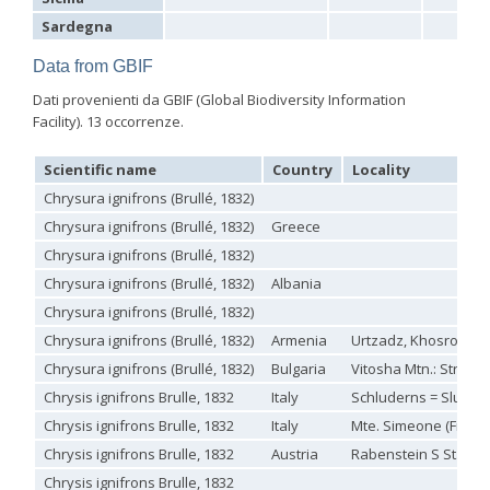
Philoctetes abeillei
Buysson (in André), 1893
Sardegna
Philoctetes bidentulus
(Lepeletier, 1806)
Philoctetes bogdanovii
(Radoszkovski, 1877)
Data from GBIF
Philoctetes bogdanovii unicolor
(Trautmann, 1926)
Dati provenienti da GBIF (Global Biodiversity Information
Philoctetes canariensis
(Mercet, 191)5
Philoctetes caudatus
(Abeille, 1878)
Facility). 13 occorrenze.
Philoctetes caudatus ortegai
(Linsenmaier, 1993)
Philoctetes chobauti
(Buysson, 1896)
Scientific name
Country
Locality
Philoctetes cicatrix
(Abeille, 1878)
Chrysura ignifrons (Brullé, 1832)
Philoctetes deflexus
(Abeille, 1878)
Philoctetes dusmeti
(Trautmann, 1926 )
Chrysura ignifrons (Brullé, 1832)
Greece
Philoctetes friesei
(Mocsáry, 1889)
Chrysura ignifrons (Brullé, 1832)
Philoctetes helveticus
(Linsenmaier, 1959)
Philoctetes horvathi
(Mocsáry, 1889)
Chrysura ignifrons (Brullé, 1832)
Albania
Philoctetes horvathi inflammatus
(Mocsáry, 1890)
Chrysura ignifrons (Brullé, 1832)
Philoctetes kuznetzovi
(Semenov, 1932)
Philoctetes micans
(Klug, 1835)
Chrysura ignifrons (Brullé, 1832)
Armenia
Urtzadz, Khosrov res
Philoctetes omaloides
Buysson, 1888
Chrysura ignifrons (Brullé, 1832)
Bulgaria
Vitosha Mtn.: Stroum
Philoctetes parvulus
(Dahlbom, 1854)
Philoctetes perraudini
(Linsenmaier, 1968)
Chrysis ignifrons Brulle, 1832
Italy
Schluderns = Sluder
Philoctetes punctulatus
(Dahlbom, 1854)
Chrysis ignifrons Brulle, 1832
Italy
Mte. Simeone (Friaul)
Philoctetes putoni
(Buysson, 1891)
Chrysis ignifrons Brulle, 1832
Austria
Rabenstein S St.Paul
Philoctetes sareptanus
(Mocsáry, 1889)
Philoctetes tenerifensis
Linsenmaier, 1959
Chrysis ignifrons Brulle, 1832