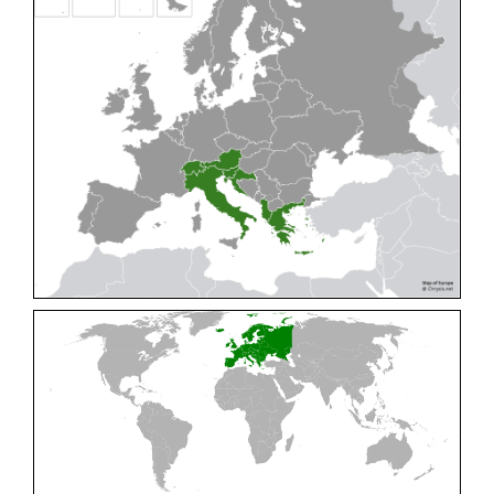
Cleptes pallipes
Lepeletier, 1806
Cleptes parnassicus
Mocsáry, 1902
Cleptes pseudosulcatus
Móczár, 1968
Cleptes putoni
Buysson, 1886
Cleptes schmidti
Linsenmaier, 1986
Cleptes scutellaris
Mocsáry, 1889
Cleptes semiauratus
(Linnaeus, 1761)
Cleptes semicyaneus
Tournier, 1879
Cleptes splendidus
(Fabricius, 1794)
Cleptes triestensis
Móczár, 2000
[E]
Genus:
Elampus
Spinola,
1806
Elampus albipennis
(Mocsáry, 1889)
Elampus ambiguus
Dahlbom, 1845
Elampus bidens
(Förster, 1853)
Elampus cecchiniae
(Semenov, 1967)
Elampus constrictus
(Förster, 1853)
Elampus foveatus
(Mocsáry, 1914)
Elampus konowi
(Buysson, 1892)
Elampus panzeri
(Fabricius, 1804)
Elampus panzeri coeruleus
(Dahlbom, 1854)
Elampus petri
(Semenov, 1967)
Elampus pyrosomus
(Förster, 1853)