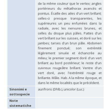
Hedychridium hybridum
Linsenmaier, 1959
de la même couleur que le vertex; angles
Hedychridium ibericum
Linsenmaier, 1959
portérieurs du mêtathorax avancés et
Hedychridium incrassatum
(Dahlbom, 1854)
pointus. Écaille des ailes d'un vert brillant;
Hedychridium incrassatum mavromoustakisi
Enslin, 1950
celles-ci presque transparentes, les
Hedychridium infans
Abeille, 1879
supérieures un peu enfumées dans la
Hedychridium infans santschii
Trautmann, 1927
radiale, avec les nervures brunes, et
Hedychridium infantum
Linsenmaier, 1987
celles du disque plus pâles. Pattes d'un
Hedychridium insequosum
Linsenmaier, 1959
vert brillant sur les cuisses, et doré sur les
Hedychridium insulare
Balthasar, 1952
Hedychridium irregulare
Linsenmaier, 1959
jambes; tarses d'un brun pâle. Abdomen
Hedychridium jazygicum
Móczár, 1964
finement ponctué; son extrémité
Hedychridium jucundum
Mocsáry, 1889
légèrement sinuée et échancrée au
Hedychridium krajniki
Balthasar, 1946
milieu; le premier segment doré d'un vert
Hedychridium lampas
Christ, 1790
brillant au bord postérieur; le reste d'un
Hedychridium lampas austeritatum
Linsenmaier, 1997
cuivreux rougeâtre brillant. Ventre d'un
Hedychridium lampas cypriacum
Balthasar, 1953
vert doré, avec l'extrémité rouge et
Hedychridium maculisternum
Arens, 2011
brillante. Mâle. Hab. A la même époque, et
Hedychridium maculiventre
Linsenmaier, 1959
dans le même localités que le précédent.
Hedychridium marteni
Linsenmaier, 1951
Hedychridium mediocrum
Linsenmaier, 1987
Sinonimi e
aurifrons (Dhlb.), unicolor (Luc.)
Hedychridium minutissimum
Mercet, 1915
sottospecie
Hedychridium monochroum
Buysson, 1888
Note
Hedychridium moricei
Buysson, 1904
Hedychridium moricei davydovi
Semenov, 1967
sistematiche
Hedychridium mosadunense
Lefeber, 1986