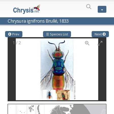
SPECIES
LIST
Genus:
Chrysura ignifrons Brullé, 1833
Cleptes
Latreille,
1802
Prev
☰ Species List
Next
Cleptes aerosus
Förster, 1853
1
/
2
Cleptes afer
Lucas, 1849
Cleptes cavernalis
Móczár, 1968
Cleptes femoralis
Mocsáry, 1889
Cleptes graecus
Móczár, 2001
Cleptes hungaricus
Móczár, 2009
Cleptes ignitus
(Fabricius, 1787)
Cleptes jungeri
Linsenmaier, 1994
Cleptes maculatus
Linsenmaier, 1968
Cleptes mocsaryi
Semenow, 1891
Cleptes moczari
Linsenmaier, 1968
Cleptes nigritus
Mercet, 1904
Cleptes nigritus rhodosensis
Móczár, 2000
Cleptes nitidulus
(Fabricius, 1793)
Cleptes nyonensis
Móczár, 1997
Cleptes obsoletus
Semenov, 1891
Cleptes orientalis
Dahlbom, 1854