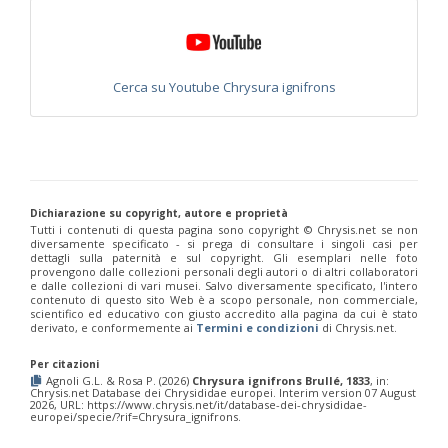
Chrysis integra
Fabricius, 1787
Chrysis integra sicula
Abeille, 1878
Chrysis interjecta
Buysson, 1895
Chrysis interjecta hemichlora
Linsenmaier, 1951
Chrysis iris
Christ, 1791
Cerca su Youtube Chrysura ignifrons
Chrysis irreperta almeriana
Linsenmaier, 1959
Chrysis jaxartis
Semenov, 1909
Chrysis jucunda
Mocsáry, 1889
Chrysis judaica
Buysson, 1897
Chrysis kolazyi
Mocsáry, 1889
Chrysis lanceolata
Linsenmaier, 1959
Chrysis leachii
Shuckard, 1837
Dichiarazione su copyright, autore e proprietà
Chrysis leptomandibularis
Niehuis, 2000
Tutti i contenuti di questa pagina sono copyright ©️ Chrysis.net se non
diversamente specificato - si prega di consultare i singoli casi per
Chrysis lincea
Fabricius, 1775
dettagli sulla paternità e sul copyright. Gli esemplari nelle foto
Chrysis longula
Abeille, 1879
provengono dalle collezioni personali degli autori o di altri collaboratori
Chrysis longula atlantea
Linsenmaier, 1968
e dalle collezioni di vari musei. Salvo diversamente specificato, l'intero
contenuto di questo sito Web è a scopo personale, non commerciale,
Chrysis longula sublongula
Linsenmaier, 1951
scientifico ed educativo con giusto accredito alla pagina da cui è stato
Chrysis lucida
Linsenmaier, 1951
derivato, e conformemente ai
Termini e condizioni
di Chrysis.net.
Chrysis lusitanica
(Bischoff, 1910)
Chrysis maderi
Linsenmaier, 1959
Per citazioni
Chrysis magnidens
Perez, 1895
Agnoli G.L. & Rosa P. (2026)
Chrysura ignifrons Brullé, 1833
, in:
Chrysis magnidens pseudoignita
Linsenmaier, 1959
Chrysis.net Database dei Chrysididae europei. Interim version 07 August
2026, URL: https://www.chrysis.net/it/database-dei-chrysididae-
Chrysis magnifacialis
Linsenmaier, 1993
europei/specie/?rif=Chrysura_ignifrons.
Chrysis manicata
Dahlbom, 1845
Chrysis marginata
Mocsáry, 1889