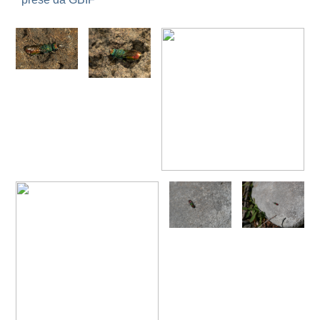
Chrysis annulata
Abeille-Buysson, 1887
Chrysis anoma espagnola
Linsenmaier, 1987
Chrysis anomala baezi
Linsenmaier, 1993
Chrysis atraclypeata nevadensis
Linsenmaier, 1987
Chrysis atrocomitata
Linsenmaier, 1993
Chrysis auriceps
Mader, 1936
Chrysis aurotecta
Abeille, 1878
Chrysis balearica
Linsenmaier, 1968
Chrysis berlandi
Linsenmaier, 1959
Chrysis berlandi reductidentata
Linsenmaier, 1997
[E]
Chrysis bicolor
Lepeletier, 1806
Chrysis bihamata
Spinola, 1838
Chrysis blanchardi
Lucas, 1849
Chrysis brevicollis
Linsenmaier, 1987
Chrysis breviradialis
Linsenmaier, 1968
Chrysis brevitarsis
Thomson, 1870
Chrysis bytinskii kremastiana
Linsenmaier, 1959
Chrysis calpensis
Buysson, 1891
Chrysis canaria
Linsenmaier, 1959
Chrysis canaria amaurotica
Linsenmaier, 1993
Chrysis caspiensis
Linsenmaier, 1959
Chrysis castillana
Buysson, 1894
Chrysis cerastes
Abeille, 1877
Chrysis cerastes corfouiana
Linsenmaier, 1959
Chrysis chalcea
Móczár, 1965