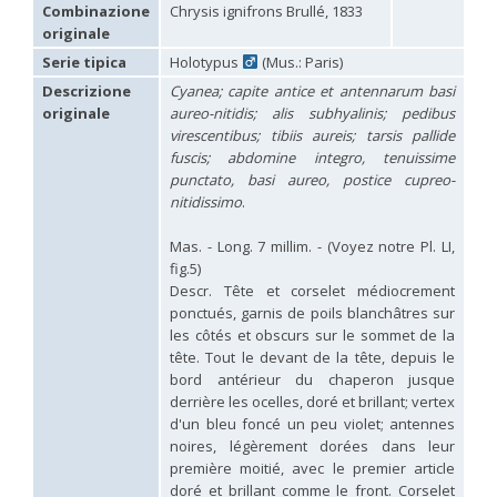
Hedychridium carmelitanum
Mercet, 1915
Combinazione
Chrysis ignifrons Brullé, 1833
Hedychridium caucasium irregulare
Linsenmaier, 1959
originale
Hedychridium chloropygum
Buysson, 1888
Serie tipica
Holotypus
(Mus.: Paris)
Hedychridium chloropygum densum
Linsenmaier, 1959
Hedychridium chloropygum spatium
Linsenmaier, 1959
Descrizione
Cyanea; capite antice et antennarum basi
Hedychridium coriaceum
(Dahlbom, 1854)
originale
aureo-nitidis; alis subhyalinis; pedibus
Hedychridium creetense
Linsenmaier, 1959
virescentibus; tibiis aureis; tarsis pallide
Hedychridium cupratum
(Dahlbom, 1854)
fuscis; abdomine integro, tenuissime
Hedychridium cupreum
(Dahlbom, 1845)
punctato, basi aureo, postice cupreo-
Hedychridium cupritibiale
Linsenmaier, 1987
nitidissimo
.
Hedychridium dismorphum
Linsenmaier, 1959
Hedychridium dubium
Mercet, 1904
Mas. - Long. 7 millim. - (Voyez notre Pl. LI,
Hedychridium elegantulum
Buysson, 1887
fig.5)
Hedychridium elegantulum peloponnense
Linsenmaier, 1968
Hedychridium etnaense
Linsenmaier, 1968
[E]
Descr. Tête et corselet médiocrement
Hedychridium etruscum
Strumia, 2003
[E]
ponctués, garnis de poils blanchâtres sur
Hedychridium extraneum
Linsenmaier, 1993
les côtés et obscurs sur le sommet de la
Hedychridium femoratum
(Dahlbom, 1854)
tête. Tout le devant de la tête, depuis le
Hedychridium foveofaciale
Arens, 2010
bord antérieur du chaperon jusque
Hedychridium franciscanum
Linsenmaier, 1987
derrière les ocelles, doré et brillant; vertex
Hedychridium gratiosum
Abeille, 1878
d'un bleu foncé un peu violet; antennes
Hedychridium heliophium
Buysson, 1887
noires, légèrement dorées dans leur
Hedychridium homeopathicum
Abeille, 1879
première moitié, avec le premier article
Hedychridium hungaricum
Móczár, 1964
Hedychridium hyalitarse
Perraudin, 1978
doré et brillant comme le front. Corselet