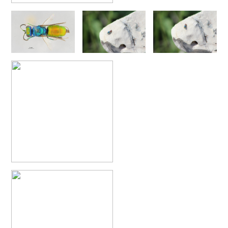
Chrysis chinensis
Mocsáry, 1912
Chrysis chlorospila
Klug, 1845
Chrysis chrysoprasina
Förster, 1853
Chrysis chrysoscutella
Linsenmaier, 1959
Chrysis chrysostigma
Mocsáry, 1889
Chrysis chrysoviolacea
Linsenmaier, 1968
Chrysis cingulicornis
Förster, 1853
Chrysis cingulicornis dalmatina
Linsenmaier, 1959
Chrysis cingulicornis viennensis
Linsenmaier, 1959
Chrysis circe
Mocsáry, 1889
Chrysis clarinicollis
Linsenmaier, 1951
Chrysis coa
Invrea, 1939
Chrysis coeruleiventris
Abeille, 1878
Chrysis cohaerea
Linsenmaier, 1959
Chrysis comitata
Linsenmaier, 1968
Chrysis comparata
Lepeletier, 1806
Chrysis comparata orientica
Linsenmaier, 1959
Chrysis comta
Förster, 1853
Chrysis consanguinea
Mocsáry, 1889
Chrysis consanguinea iberica
Linsenmaier, 1959
Chrysis consanguinea prominea
Linsenmaier, 1959
Chrysis consanguinea vareana
Linsenmaier, 1959
Chrysis continentalis
Linsenmaier, 1959
Chrysis corsica
Buysson, 1896
[E]
Chrysis cortii
Linsenmaier, 1951