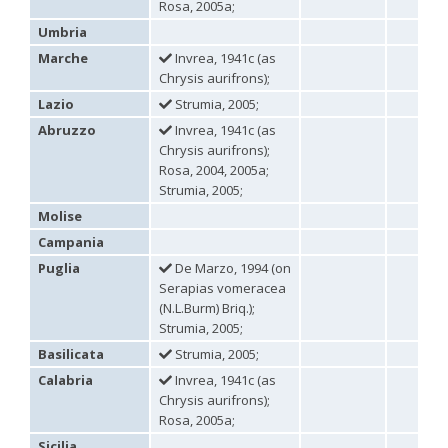
Rosa, 2005a;
Omalus
Umbria
Panzer,
1801
Marche
Invrea, 1941c (as
Omalus aeneus
(Fabricius, 1787)
Chrysis aurifrons);
Omalus aeneus chevrieri
Tournier, 1877
Lazio
Strumia, 2005;
Omalus aeneus japonicus
(Bischoff, 1910)
Omalus aeneus puncticollis
Mocsáry, 1887
Abruzzo
Invrea, 1941c (as
Omalus biaccinctus
(Buysson, 1893)
Chrysis aurifrons);
Omalus chlorosomus mallorcanus
Linsenmaier, 1959
Rosa, 2004, 2005a;
Omalus magrettii
(Buysson, 1890)
Strumia, 2005;
Omalus miramae
(Semenov, 1932)
Molise
Omalus nigromaculatus
Linsenmaier, 1987
Omalus politus
(Buysson, 1887)
Campania
Omalus zarudnyi
(Semenov, 1932)
Puglia
De Marzo, 1994 (on
Genus:
Serapias vomeracea
Chrysellampus
(N.L.Burm) Briq.);
Semenov,
Strumia, 2005;
1932
Chrysellampus pici
(Buysson, 1900)
Basilicata
Strumia, 2005;
Chrysellampus sculpticollis
(Abeille, 1878)
Calabria
Invrea, 1941c (as
Genus:
Chrysis aurifrons);
Philoctetes
Rosa, 2005a;
Abeille,
Sicilia
1879