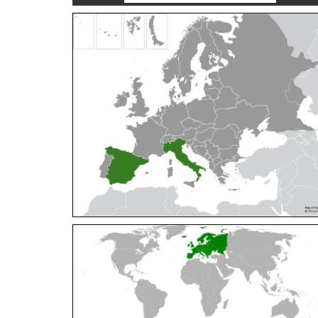
Cleptes orientalis
Dahlbom, 1854
Cleptes pallipes
Lepeletier, 1806
Cleptes parnassicus
Mocsáry, 1902
Cleptes pseudosulcatus
Móczár, 1968
Cleptes putoni
Buysson, 1886
Cleptes schmidti
Linsenmaier, 1986
Cleptes scutellaris
Mocsáry, 1889
Cleptes semiauratus
(Linnaeus, 1761)
Cleptes semicyaneus
Tournier, 1879
Cleptes splendidus
(Fabricius, 1794)
Cleptes triestensis
Móczár, 2000
[E]
Genus:
Elampus
Spinola,
1806
Elampus albipennis
(Mocsáry, 1889)
Elampus ambiguus
Dahlbom, 1845
Elampus bidens
(Förster, 1853)
Elampus cecchiniae
(Semenov, 1967)
Elampus constrictus
(Förster, 1853)
Elampus foveatus
(Mocsáry, 1914)
Elampus konowi
(Buysson, 1892)
Elampus panzeri
(Fabricius, 1804)
Elampus panzeri coeruleus
(Dahlbom, 1854)