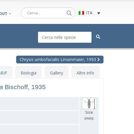
ITA
OUT
Chrysis umbofacialis Linsenmaier, 1993
BIF
Biologia
Gallery
Altre info
na
Bischoff, 1935
Size
(mm):