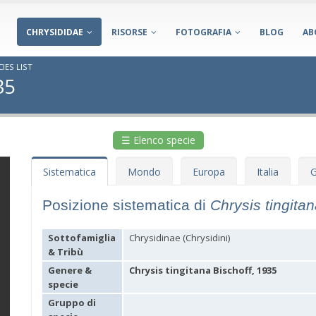
CHRYSIDIDAE
RISORSE
FOTOGRAFIA
BLOG
AB
IES LIST
35
☰ Elenco specie
Sistematica
Mondo
Europa
Italia
G
Posizione sistematica di
Chrysis tingita
Sottofamiglia
Chrysidinae (Chrysidini)
& Tribù
Genere &
Chrysis tingitana Bischoff, 1935
specie
Gruppo di