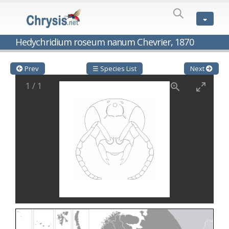
SPECIES
LIST
Genus:
Hedychridium roseum nanum Chevrier, 1870
Cleptes
Latreille,
1802
Prev
☰ Species List
Next
Cleptes aerosus
Förster, 1853
1
/
1
Cleptes afer
Lucas, 1849
Cleptes cavernalis
Móczár, 1968
Cleptes femoralis
Mocsáry, 1889
Cleptes graecus
Móczár, 2001
Cleptes hungaricus
Móczár, 2009
Cleptes ignitus
(Fabricius, 1787)
Cleptes jungeri
Linsenmaier, 1994
Cleptes maculatus
Linsenmaier, 1968
Cleptes mocsaryi
Semenow, 1891
Cleptes moczari
Linsenmaier, 1968
Cleptes nigritus
Mercet, 1904
Cleptes nigritus rhodosensis
Móczár, 2000
Cleptes nitidulus
(Fabricius, 1793)
Cleptes nyonensis
Móczár, 1997
Cleptes obsoletus
Semenov, 1891
Cleptes orientalis
Dahlbom, 1854