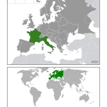
Cleptes pallipes
Lepeletier, 1806
Cleptes parnassicus
Mocsáry, 1902
Cleptes pseudosulcatus
Móczár, 1968
Cleptes putoni
Buysson, 1886
Cleptes schmidti
Linsenmaier, 1986
Cleptes scutellaris
Mocsáry, 1889
Cleptes semiauratus
(Linnaeus, 1761)
Cleptes semicyaneus
Tournier, 1879
Cleptes splendidus
(Fabricius, 1794)
Cleptes triestensis
Móczár, 2000
[E]
Genus:
Elampus
Spinola,
1806
Elampus albipennis
(Mocsáry, 1889)
Elampus ambiguus
Dahlbom, 1845
Elampus bidens
(Förster, 1853)
Elampus cecchiniae
(Semenov, 1967)
Elampus constrictus
(Förster, 1853)
Elampus foveatus
(Mocsáry, 1914)
Elampus konowi
(Buysson, 1892)
Elampus panzeri
(Fabricius, 1804)
Elampus panzeri coeruleus
(Dahlbom, 1854)
Elampus petri
(Semenov, 1967)
Elampus pyrosomus
(Förster, 1853)