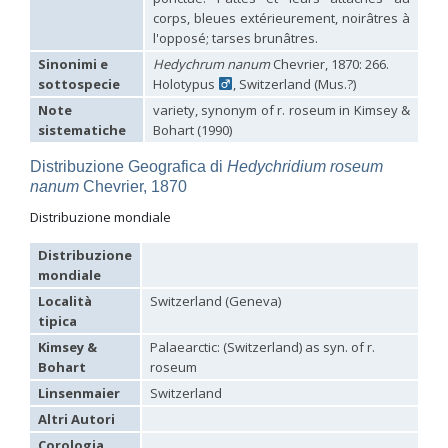
Hedychridium tricavatum
Linsenmaier, 1993
corps, bleues extérieurement, noirâtres à
Hedychridium tyrrhenicum
Strumia, 2003
[E]
l'opposé; tarses brunâtres.
Hedychridium urfanum
Linsenmaier, 1968
Sinonimi e
Hedychrum nanum
Chevrier, 1870: 266.
Hedychridium vachali
Mercet, 1915
sottospecie
Holotypus
, Switzerland (Mus.?)
Hedychridium valesianum
Linsenmaier, 1959
Hedychridium verhoeffi
Linsenmaier, 1959
Note
variety, synonym of r. roseum in Kimsey &
Hedychridium verhoeffi yermasoiense
Linsenmaier, 1959
sistematiche
Bohart (1990)
Hedychridium viridicupreum
Linsenmaier, 1993
Hedychridium viridiscutellare
Arens, 2004
Distribuzione Geografica di
Hedychridium roseum
Hedychridium viridisulcatum
Linsenmaier, 1968
nanum
Chevrier, 1870
Hedychridium wahisi
Niehuis, 1998
[E]
Hedychridium wolfi
Linsenmaier, 1959
Distribuzione mondiale
Hedychridium zelleri
(Dahlbom, 1845)
Genus:
Distribuzione
Colpopyga
mondiale
Semenov,
Località
Switzerland (Geneva)
1954
tipica
Colpopyga flavipes
(Eversmann, 1857)
Kimsey &
Palaearctic: (Switzerland) as syn. of r.
Colpopyga flavipes rugulosa
(Linsenmaier, 1959)
Colpopyga temperata
(Linsenmaier, 1959)
Bohart
roseum
Genus:
Linsenmaier
Switzerland
Hedychrum
Altri Autori
Latreille,
1802
Corologia