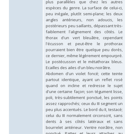
plus parallèles que chez les autres
Hedychridium palestinense
Balthasar, 1953
espèces du genre. La surface de celui-ci,
Hedychridium parkanense
Balthasar, 1946
peu inégale, plutôt semi-plane; les deux
Hedychridium perpunctatum
Balthasar, 1953
angles antérieurs, non adoucis, les
Hedychridium perraudini
Linsenmaier, 1968
Hedychridium perscitum
Linsenmaier, 1959
postérieurs peu saillants, dépassant très-
Hedychridium placare
Linsenmaier, 1968
faiblement l'alignement des côtés. Le
Hedychridium plagiatum
(Mocsáry, 1883)
thorax d'un vert bleuâtre, cependant
Hedychridium pseudoroseum
Linsenmaier, 1959
l'écusson et peut-être le prothorax
Hedychridium purpurascens
(Dahlbom, 1854)
pourraient bien être quelque peu dorés,
Hedychridium reticulatum
Abeille, 1879
ce dernier, même légèrement empourpré.
Hedychridium rhodojanthinum
Enslin, 1939
Le postécusson et le métathorax bleus.
Hedychridium roseum
(Rossi, 1790)
Ecailles des ailes d'un bleu noirâtre.
Hedychridium roseum caputaureum
Trautmann, 1919
Abdomen d'un violet foncé; cette teinte
Hedychridium roseum nanum
Chevrier, 1870
Hedychridium rossicum
Semenov-Tian-Shanskij
partout identique, ayant un reflet rosé
Hedychridium sardinum
Linsenmaier, 1997
[E]
quand on incline et redresse le sujet
Hedychridium sculpturatissimum
Linsenmaier, 1959
d'une certaine façon; son tégument lisse,
Hedychridium sculpturatum
(Abeille, 1877)
poli, très-subtilement ponctué, les points
Hedychridium scutellare
(Tournier, 1878)
assez rapprochés; ceux du III segment un
Hedychridium scutellare sardiniense
Linsenmaier, 1959
[E]
peu plus accentués. Le bord du II, testacé;
Hedychridium semiluteum
Linsenmaier, 1959
celui du III normalement circonscrit, sans
Hedychridium sevillanum
Linsenmaier, 1968
dents à ses côtés latéraux et sans
Hedychridium subroseum
Linsenmaier, 1959
bourrelet antérieur. Ventre noirâtre, non
Hedychridium subroseum prochloropygum
Linsenmaier, 1959
Hedychridium tenerifense
Linsenmaier, 1968
ponctué. Pattes et leurs attaches au