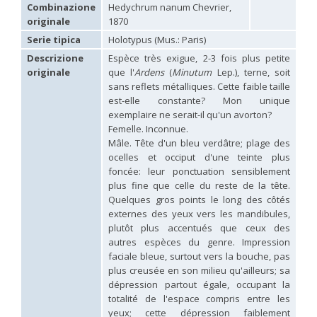
Hedychridium carmelitanum
Mercet, 1915
Combinazione
Hedychrum nanum Chevrier,
Hedychridium caucasium irregulare
Linsenmaier, 1959
originale
1870
Hedychridium chloropygum
Buysson, 1888
Serie tipica
Holotypus (Mus.: Paris)
Hedychridium chloropygum densum
Linsenmaier, 1959
Hedychridium chloropygum spatium
Linsenmaier, 1959
Descrizione
Espèce très exigue, 2-3 fois plus petite
Hedychridium coriaceum
(Dahlbom, 1854)
originale
que l'
Ardens
(
Minutum
Lep.), terne, soit
Hedychridium creetense
Linsenmaier, 1959
sans reflets métalliques. Cette faible taille
Hedychridium cupratum
(Dahlbom, 1854)
est-elle constante? Mon unique
Hedychridium cupreum
(Dahlbom, 1845)
exemplaire ne serait-il qu'un avorton?
Hedychridium cupritibiale
Linsenmaier, 1987
Femelle. Inconnue.
Hedychridium dismorphum
Linsenmaier, 1959
Mâle. Tête d'un bleu verdâtre; plage des
Hedychridium dubium
Mercet, 1904
ocelles et occiput d'une teinte plus
Hedychridium elegantulum
Buysson, 1887
foncée: leur ponctuation sensiblement
Hedychridium elegantulum peloponnense
Linsenmaier, 1968
Hedychridium etnaense
Linsenmaier, 1968
[E]
plus fine que celle du reste de la tête.
Hedychridium etruscum
Strumia, 2003
[E]
Quelques gros points le long des côtés
Hedychridium extraneum
Linsenmaier, 1993
externes des yeux vers les mandibules,
Hedychridium femoratum
(Dahlbom, 1854)
plutôt plus accentués que ceux des
Hedychridium foveofaciale
Arens, 2010
autres espèces du genre. Impression
Hedychridium franciscanum
Linsenmaier, 1987
faciale bleue, surtout vers la bouche, pas
Hedychridium gratiosum
Abeille, 1878
plus creusée en son milieu qu'ailleurs; sa
Hedychridium heliophium
Buysson, 1887
dépression partout égale, occupant la
Hedychridium homeopathicum
Abeille, 1879
totalité de l'espace compris entre les
Hedychridium hungaricum
Móczár, 1964
Hedychridium hyalitarse
Perraudin, 1978
yeux; cette dépression faiblement