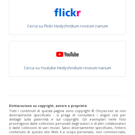
Chrysis annulata
Abeille-Buysson, 1887
Chrysis anoma espagnola
Linsenmaier, 1987
Chrysis anomala baezi
Linsenmaier, 1993
Chrysis atraclypeata nevadensis
Linsenmaier, 1987
Chrysis atrocomitata
Linsenmaier, 1993
Cerca su Flickr Hedychridium roseum nanum
Chrysis auriceps
Mader, 1936
Chrysis aurotecta
Abeille, 1878
Chrysis balearica
Linsenmaier, 1968
Chrysis berlandi
Linsenmaier, 1959
Chrysis berlandi reductidentata
Linsenmaier, 1997
[E]
Chrysis bicolor
Lepeletier, 1806
Chrysis bihamata
Spinola, 1838
Chrysis blanchardi
Lucas, 1849
Cerca su Youtube Hedychridium roseum nanum
Chrysis brevicollis
Linsenmaier, 1987
Chrysis breviradialis
Linsenmaier, 1968
Chrysis brevitarsis
Thomson, 1870
Chrysis bytinskii kremastiana
Linsenmaier, 1959
Chrysis calpensis
Buysson, 1891
Chrysis canaria
Linsenmaier, 1959
Chrysis canaria amaurotica
Linsenmaier, 1993
Dichiarazione su copyright, autore e proprietà
Chrysis caspiensis
Linsenmaier, 1959
Tutti i contenuti di questa pagina sono copyright ©️ Chrysis.net se non
Chrysis castillana
Buysson, 1894
diversamente specificato - si prega di consultare i singoli casi per
dettagli sulla paternità e sul copyright. Gli esemplari nelle foto
Chrysis cerastes
Abeille, 1877
provengono dalle collezioni personali degli autori o di altri collaboratori
Chrysis cerastes corfouiana
Linsenmaier, 1959
e dalle collezioni di vari musei. Salvo diversamente specificato, l'intero
Chrysis chalcea
Móczár, 1965
contenuto di questo sito Web è a scopo personale, non commerciale,