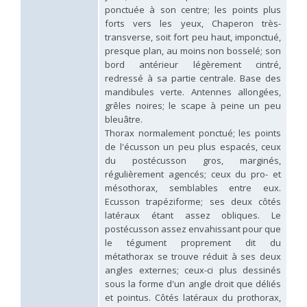
Hedychridium hybridum
Linsenmaier, 1959
ponctuée à son centre; les points plus
Hedychridium ibericum
Linsenmaier, 1959
forts vers les yeux, Chaperon très-
Hedychridium incrassatum
(Dahlbom, 1854)
transverse, soit fort peu haut, imponctué,
Hedychridium incrassatum mavromoustakisi
Enslin, 1950
presque plan, au moins non bosselé; son
Hedychridium infans
Abeille, 1879
bord antérieur légèrement cintré,
Hedychridium infans santschii
Trautmann, 1927
redressé à sa partie centrale. Base des
Hedychridium infantum
Linsenmaier, 1987
mandibules verte. Antennes allongées,
Hedychridium insequosum
Linsenmaier, 1959
grêles noires; le scape à peine un peu
Hedychridium insulare
Balthasar, 1952
Hedychridium irregulare
Linsenmaier, 1959
bleuâtre.
Hedychridium jazygicum
Móczár, 1964
Thorax normalement ponctué; les points
Hedychridium jucundum
Mocsáry, 1889
de l'écusson un peu plus espacés, ceux
Hedychridium krajniki
Balthasar, 1946
du postécusson gros, marginés,
Hedychridium lampas
Christ, 1790
régulièrement agencés; ceux du pro- et
Hedychridium lampas austeritatum
Linsenmaier, 1997
mésothorax, semblables entre eux.
Hedychridium lampas cypriacum
Balthasar, 1953
Ecusson trapéziforme; ses deux côtés
Hedychridium maculisternum
Arens, 2011
latéraux étant assez obliques. Le
Hedychridium maculiventre
Linsenmaier, 1959
postécusson assez envahissant pour que
Hedychridium marteni
Linsenmaier, 1951
Hedychridium mediocrum
Linsenmaier, 1987
le tégument proprement dit du
Hedychridium minutissimum
Mercet, 1915
métathorax se trouve réduit à ses deux
Hedychridium monochroum
Buysson, 1888
angles externes; ceux-ci plus dessinés
Hedychridium moricei
Buysson, 1904
sous la forme d'un angle droit que déliés
Hedychridium moricei davydovi
Semenov, 1967
et pointus. Côtés latéraux du prothorax,
Hedychridium mosadunense
Lefeber, 1986