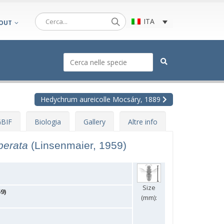
ITA
OUT
Hedychrum aureicolle Mocsáry, 1889
BIF
Biologia
Gallery
Altre info
perata
(Linsenmaier, 1959)
Size
9)
(mm):