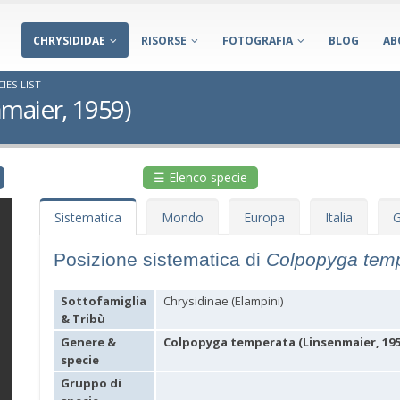
CHRYSIDIDAE
RISORSE
FOTOGRAFIA
BLOG
AB
IES LIST
maier, 1959)
☰ Elenco specie
Sistematica
Mondo
Europa
Italia
G
Posizione sistematica di
Colpopyga tem
Sottofamiglia
Chrysidinae (Elampini)
& Tribù
Genere &
Colpopyga temperata (Linsenmaier, 195
specie
Gruppo di