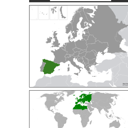
Cleptes orientalis
Dahlbom, 1854
Cleptes pallipes
Lepeletier, 1806
Cleptes parnassicus
Mocsáry, 1902
Cleptes pseudosulcatus
Móczár, 1968
Cleptes putoni
Buysson, 1886
Cleptes schmidti
Linsenmaier, 1986
Cleptes scutellaris
Mocsáry, 1889
Cleptes semiauratus
(Linnaeus, 1761)
Cleptes semicyaneus
Tournier, 1879
Cleptes splendidus
(Fabricius, 1794)
Cleptes triestensis
Móczár, 2000
[E]
Genus:
Elampus
Spinola,
1806
Elampus albipennis
(Mocsáry, 1889)
Elampus ambiguus
Dahlbom, 1845
Elampus bidens
(Förster, 1853)
Elampus cecchiniae
(Semenov, 1967)
Elampus constrictus
(Förster, 1853)
Elampus foveatus
(Mocsáry, 1914)
Elampus konowi
(Buysson, 1892)
Elampus panzeri
(Fabricius, 1804)
Elampus panzeri coeruleus
(Dahlbom, 1854)