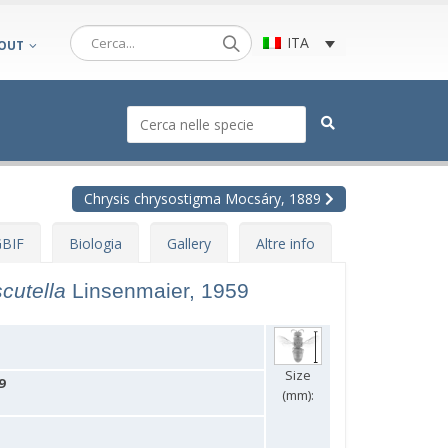
ITA
OUT
Chrysis chrysostigma Mocsáry, 1889
BIF
Biologia
Gallery
Altre info
scutella
Linsenmaier, 1959
Size
9
(mm):