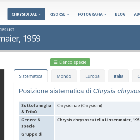
CHRYSIDIDAE
RISORSE
FOTOGRAFIA
BLOG
AB
IES LIST
maier, 1959
☰ Elenco specie
Sistematica
Mondo
Europa
Italia
G
Posizione sistematica di
Chrysis chryso
Sottofamiglia
Chrysidinae (Chrysidini)
& Tribù
Genere &
Chrysis chrysoscutella Linsenmaier, 195
specie
Gruppo di