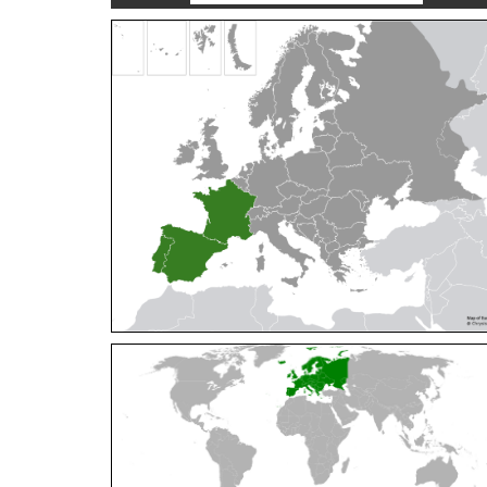
Cleptes orientalis
Dahlbom, 1854
Cleptes pallipes
Lepeletier, 1806
Cleptes parnassicus
Mocsáry, 1902
Cleptes pseudosulcatus
Móczár, 1968
Cleptes putoni
Buysson, 1886
Cleptes schmidti
Linsenmaier, 1986
Cleptes scutellaris
Mocsáry, 1889
Cleptes semiauratus
(Linnaeus, 1761)
Cleptes semicyaneus
Tournier, 1879
Cleptes splendidus
(Fabricius, 1794)
Cleptes triestensis
Móczár, 2000
[E]
Genus:
Elampus
Spinola,
1806
Elampus albipennis
(Mocsáry, 1889)
Elampus ambiguus
Dahlbom, 1845
Elampus bidens
(Förster, 1853)
Elampus cecchiniae
(Semenov, 1967)
Elampus constrictus
(Förster, 1853)
Elampus foveatus
(Mocsáry, 1914)
Elampus konowi
(Buysson, 1892)
Elampus panzeri
(Fabricius, 1804)
Elampus panzeri coeruleus
(Dahlbom, 1854)